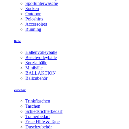
Sportunterwäsche
Socken
Outdoor
Poloshirts
Accessoires
Running
Bälle
Hallenvolleybälle
Beachvolleybälle
Spezialbälle
Minibälle
BALLAKTION
Ballzubehör
Zubehör
Trinkflaschen
Taschen
Schiedsrichterbedarf
Trainerbedarf
Erste Hilfe & Tape
Duschzubehör