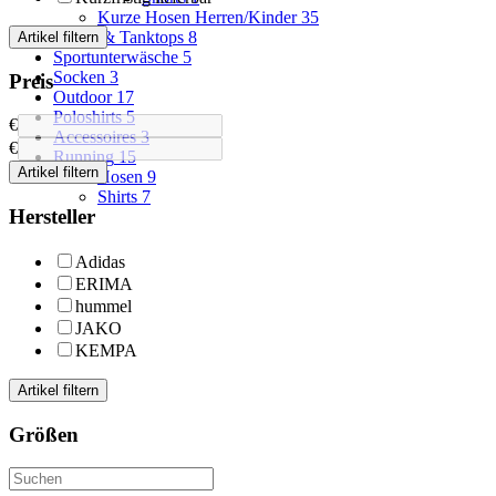
Kurze Hosen Herren/Kinder
35
Beach & Tanktops
8
Artikel filtern
Sportunterwäsche
5
Socken
3
Preis
Outdoor
17
Poloshirts
5
€
Accessoires
3
€
Running
15
Artikel filtern
Hosen
9
Shirts
7
Hersteller
Adidas
ERIMA
hummel
JAKO
KEMPA
Artikel filtern
Größen