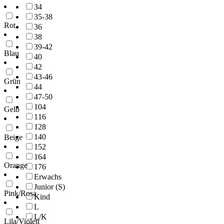
34
35-38
Rot
36
38
39-42
Blau
40
42
43-46
Grün
44
47-50
104
Gelb
116
128
140
Beige
152
164
Orange
176
Erwachs
Junior (S)
Pink/Rosa
Kind
L
L/K
Lila/Violett