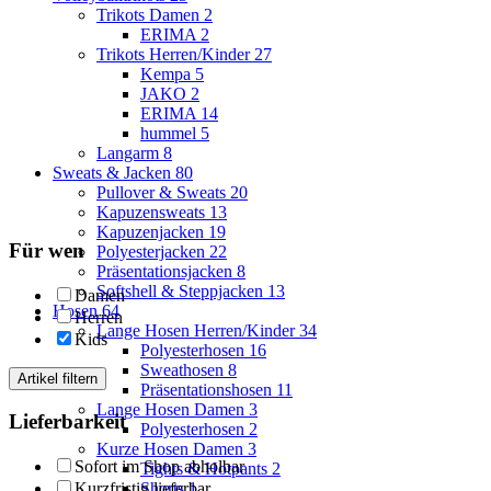
Trikots Damen
2
ERIMA
2
Trikots Herren/Kinder
27
Kempa
5
JAKO
2
ERIMA
14
hummel
5
Langarm
8
Sweats & Jacken
80
Pullover & Sweats
20
Kapuzensweats
13
Kapuzenjacken
19
Für wen
Polyesterjacken
22
Präsentationsjacken
8
Softshell & Steppjacken
13
Damen
Hosen
64
Herren
Lange Hosen Herren/Kinder
34
Kids
Polyesterhosen
16
Sweathosen
8
Artikel filtern
Präsentationshosen
11
Lange Hosen Damen
3
Lieferbarkeit
Polyesterhosen
2
Kurze Hosen Damen
3
Sofort im Shop abholbar
Tights & Hotpants
2
Kurzfristig lieferbar
Shorts
1