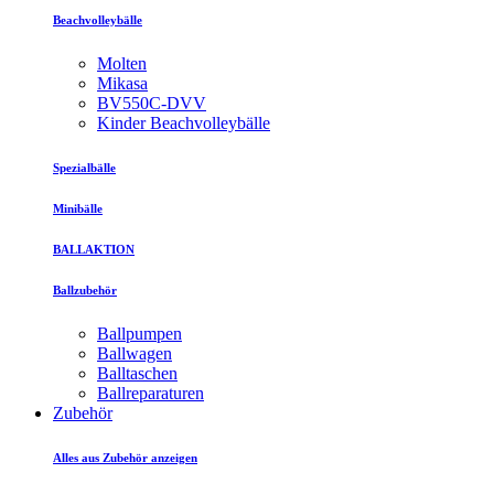
Beachvolleybälle
Molten
Mikasa
BV550C-DVV
Kinder Beachvolleybälle
Spezialbälle
Minibälle
BALLAKTION
Ballzubehör
Ballpumpen
Ballwagen
Balltaschen
Ballreparaturen
Zubehör
Alles aus Zubehör anzeigen