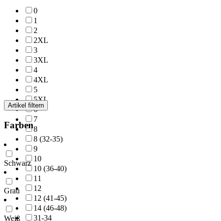
0
1
2
2XL
3
3XL
4
4XL
5
5XL
Artikel filtern
6
7
Farben
8
8 (32-35)
9
10
Schwarz
10 (36-40)
11
12
Grau
12 (41-45)
14 (46-48)
31-34
Weiß