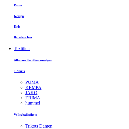
Puma
Kempa
Kids
Badelatschen
Textilien
Alles aus Textilien anzeigen
T-Shirts
PUMA
KEMPA
JAKO
ERIMA
hummel
Volleyballtrikots
Trikots Damen