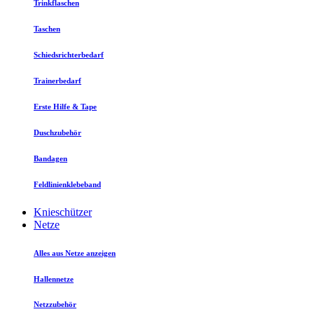
Trinkflaschen
Taschen
Schiedsrichterbedarf
Trainerbedarf
Erste Hilfe & Tape
Duschzubehör
Bandagen
Feldlinienklebeband
Knieschützer
Netze
Alles aus Netze anzeigen
Hallennetze
Netzzubehör