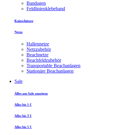
Bandagen
Feldlinienklebeband
Knieschützer
Netze
Hallennetze
Netzzubehör
Beachnetze
Beachfeldzubehör
Transportable Beachanlagen
Stationäre Beachanlagen
Sale
Alles aus Sale anzeigen
Alles bis 1 €
Alles bis 3 €
Alles bis 5 €