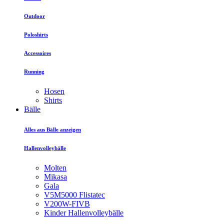
Outdoor
Poloshirts
Accessoires
Running
Hosen
Shirts
Bälle
Alles aus Bälle anzeigen
Hallenvolleybälle
Molten
Mikasa
Gala
V5M5000 Flistatec
V200W-FIVB
Kinder Hallenvolleybälle