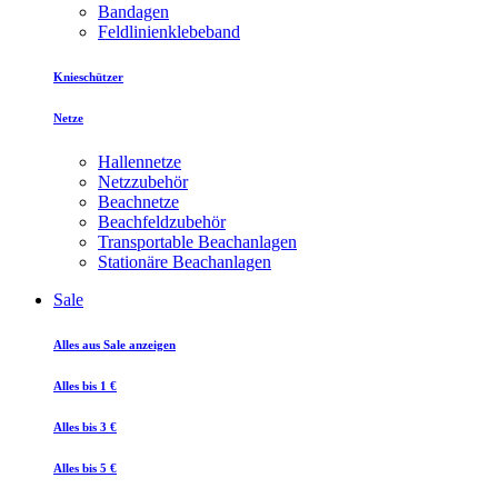
Bandagen
Feldlinienklebeband
Knieschützer
Netze
Hallennetze
Netzzubehör
Beachnetze
Beachfeldzubehör
Transportable Beachanlagen
Stationäre Beachanlagen
Sale
Alles aus Sale anzeigen
Alles bis 1 €
Alles bis 3 €
Alles bis 5 €