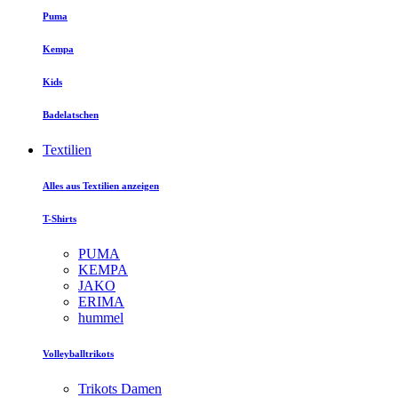
Puma
Kempa
Kids
Badelatschen
Textilien
Alles aus Textilien anzeigen
T-Shirts
PUMA
KEMPA
JAKO
ERIMA
hummel
Volleyballtrikots
Trikots Damen