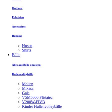
Outdoor
Poloshirts
Accessoires
Running
Hosen
Shirts
Bälle
Alles aus Bälle anzeigen
Hallenvolleybälle
Molten
Mikasa
Gala
V5M5000 Flistatec
V200W-FIVB
Kinder Hallenvolleybälle