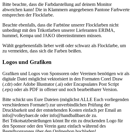
Bitte beachte, dass die Farbdarstellung auf deinem Monitor
abweichen kann! Die in Klammern angegebenen Pantone Farbwerte
entsprechen der Flockfarbe.
Beachte ebenfalls, dass die Farbtöne unserer Flockfarben nicht
unbedingt mit den Trikotfarben unserer Lieferanten ERIMA,
hummel, Kempa und JAKO übereinstimmen müssen.
Wählt gegebenenfalls lieber weiß oder schwarz als Flockfarbe, um
zu vermeiden, dass sich die Farben beißen.
Logos und Grafiken
Grafiken und Logos von Sponsoren oder Vereinen benötigen wir als
digitale Datei möglichst vektorisiert in den Formaten Corel Draw
(.cdr) oder Adobe Illustrator (.ai) oder Encapsulates Post Script
(.eps) oder als PDF in offener und noch bearbeitbarer Version.
Bitte schickt uns Eure Dateien (möglichst ALLE Euch vorliegenden
verschiedenen Formate!) zur unverbindlichen Prüfung der
Druckbarkeit und der entstehenden Kosten einfach per Email an
info@volleybaer.de oder info@handballbaer.de zu.
Bei Trikotsatzbestellungen könnt Ihr ein zu druckenden Logo für
den Sponsor oder den Verein ganz einfach während des
Bestellvorganges über den Onlineshop hochladen!