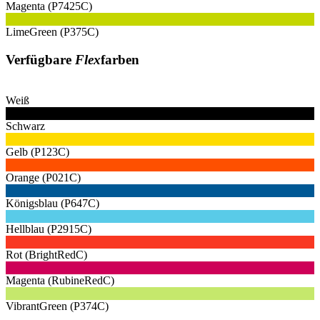
Magenta (P7425C)
LimeGreen (P375C)
Verfügbare
Flex
farben
Weiß
Schwarz
Gelb (P123C)
Orange (P021C)
Königsblau (P647C)
Hellblau (P2915C)
Rot (BrightRedC)
Magenta (RubineRedC)
VibrantGreen (P374C)