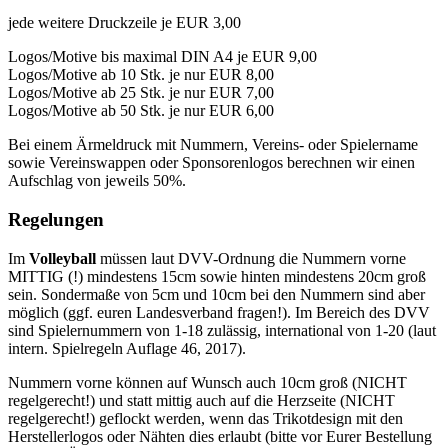
jede weitere Druckzeile je EUR 3,00
Logos/Motive bis maximal DIN A4 je EUR 9,00
Logos/Motive ab 10 Stk. je nur EUR 8,00
Logos/Motive ab 25 Stk. je nur EUR 7,00
Logos/Motive ab 50 Stk. je nur EUR 6,00
Bei einem Ärmeldruck mit Nummern, Vereins- oder Spielername
sowie Vereinswappen oder Sponsorenlogos berechnen wir einen
Aufschlag von jeweils 50%.
Regelungen
Im
Volleyball
müssen laut DVV-Ordnung die Nummern vorne
MITTIG (!) mindestens 15cm sowie hinten mindestens 20cm groß
sein. Sondermaße von 5cm und 10cm bei den Nummern sind aber
möglich (ggf. euren Landesverband fragen!). Im Bereich des DVV
sind Spielernummern von 1-18 zulässig, international von 1-20 (laut
intern. Spielregeln Auflage 46, 2017).
Nummern vorne können auf Wunsch auch 10cm groß (NICHT
regelgerecht!) und statt mittig auch auf die Herzseite (NICHT
regelgerecht!) geflockt werden, wenn das Trikotdesign mit den
Herstellerlogos oder Nähten dies erlaubt (bitte vor Eurer Bestellung