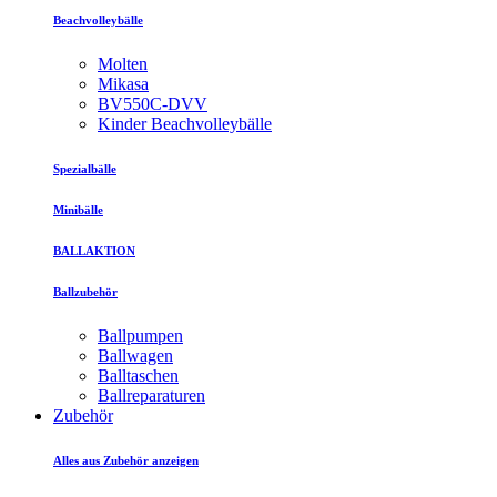
Beachvolleybälle
Molten
Mikasa
BV550C-DVV
Kinder Beachvolleybälle
Spezialbälle
Minibälle
BALLAKTION
Ballzubehör
Ballpumpen
Ballwagen
Balltaschen
Ballreparaturen
Zubehör
Alles aus Zubehör anzeigen