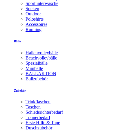
Sportunterwäsche
Socken
Outdoor
Poloshirts
Accessoires
Running
Bälle
Hallenvolleybälle
Beachvolleybälle
Spezialbälle
Minibälle
BALLAKTION
Ballzubehör
Zubehör
Trinkflaschen
Taschen
Schiedsrichterbedarf
Trainerbedarf
Erste Hilfe & Tape
Duschzubehör