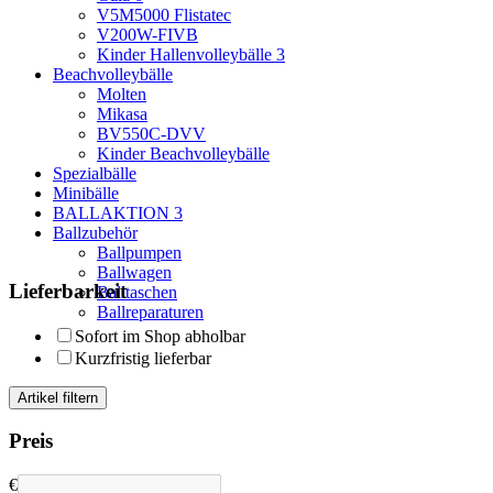
V5M5000 Flistatec
V200W-FIVB
Kinder Hallenvolleybälle
3
Beachvolleybälle
Molten
Mikasa
BV550C-DVV
Kinder Beachvolleybälle
Spezialbälle
Minibälle
BALLAKTION
3
Ballzubehör
Ballpumpen
Ballwagen
Lieferbarkeit
Balltaschen
Ballreparaturen
Sofort im Shop abholbar
Kurzfristig lieferbar
Artikel filtern
Preis
€