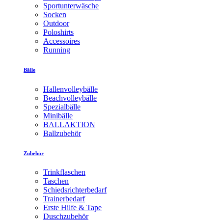
Sportunterwäsche
Socken
Outdoor
Poloshirts
Accessoires
Running
Bälle
Hallenvolleybälle
Beachvolleybälle
Spezialbälle
Minibälle
BALLAKTION
Ballzubehör
Zubehör
Trinkflaschen
Taschen
Schiedsrichterbedarf
Trainerbedarf
Erste Hilfe & Tape
Duschzubehör