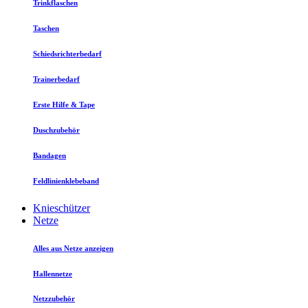
Trinkflaschen
Taschen
Schiedsrichterbedarf
Trainerbedarf
Erste Hilfe & Tape
Duschzubehör
Bandagen
Feldlinienklebeband
Knieschützer
Netze
Alles aus Netze anzeigen
Hallennetze
Netzzubehör