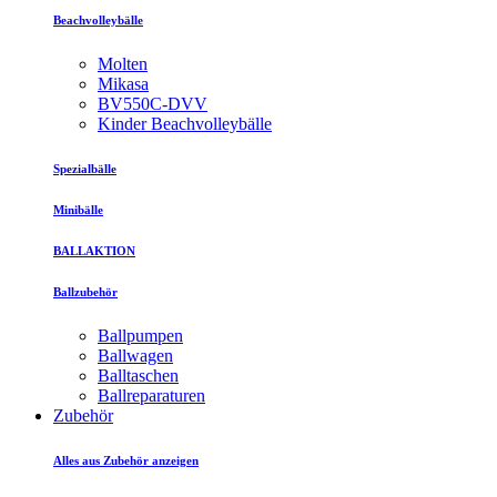
Beachvolleybälle
Molten
Mikasa
BV550C-DVV
Kinder Beachvolleybälle
Spezialbälle
Minibälle
BALLAKTION
Ballzubehör
Ballpumpen
Ballwagen
Balltaschen
Ballreparaturen
Zubehör
Alles aus Zubehör anzeigen