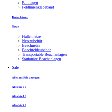
Bandagen
Feldlinienklebeband
Knieschützer
Netze
Hallennetze
Netzzubehör
Beachnetze
Beachfeldzubehör
Transportable Beachanlagen
Stationäre Beachanlagen
Sale
Alles aus Sale anzeigen
Alles bis 1 €
Alles bis 3 €
Alles bis 5 €