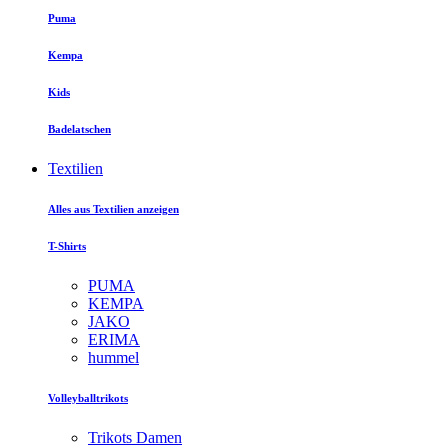
Puma
Kempa
Kids
Badelatschen
Textilien
Alles aus Textilien anzeigen
T-Shirts
PUMA
KEMPA
JAKO
ERIMA
hummel
Volleyballtrikots
Trikots Damen