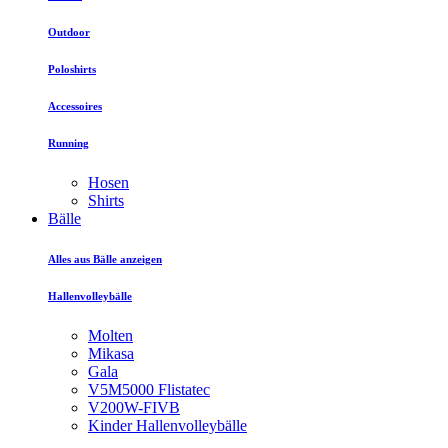
Outdoor
Poloshirts
Accessoires
Running
Hosen
Shirts
Bälle
Alles aus Bälle anzeigen
Hallenvolleybälle
Molten
Mikasa
Gala
V5M5000 Flistatec
V200W-FIVB
Kinder Hallenvolleybälle