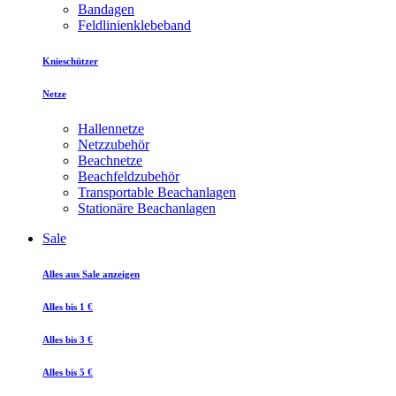
Bandagen
Feldlinienklebeband
Knieschützer
Netze
Hallennetze
Netzzubehör
Beachnetze
Beachfeldzubehör
Transportable Beachanlagen
Stationäre Beachanlagen
Sale
Alles aus Sale anzeigen
Alles bis 1 €
Alles bis 3 €
Alles bis 5 €