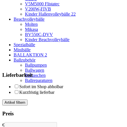
V5M5000 Flistatec
V200W-FIVB
Kinder Hallenvolleybälle
22
Beachvolleybälle
Molten
Mikasa
BV550C-DVV
Kinder Beachvolleybälle
Spezialbälle
Minibälle
BALLAKTION
2
Ballzubehör
Ballpumpen
Ballwagen
Lieferbarkeit
Balltaschen
Ballreparaturen
Sofort im Shop abholbar
Kurzfristig lieferbar
Artikel filtern
Preis
€