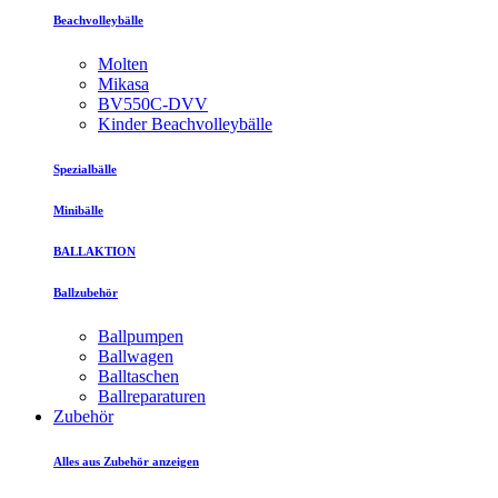
Beachvolleybälle
Molten
Mikasa
BV550C-DVV
Kinder Beachvolleybälle
Spezialbälle
Minibälle
BALLAKTION
Ballzubehör
Ballpumpen
Ballwagen
Balltaschen
Ballreparaturen
Zubehör
Alles aus Zubehör anzeigen