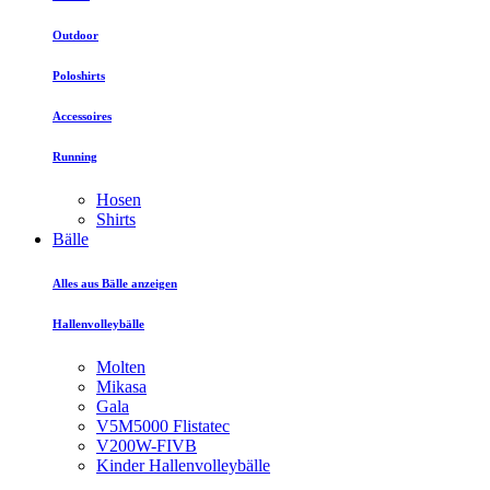
Outdoor
Poloshirts
Accessoires
Running
Hosen
Shirts
Bälle
Alles aus Bälle anzeigen
Hallenvolleybälle
Molten
Mikasa
Gala
V5M5000 Flistatec
V200W-FIVB
Kinder Hallenvolleybälle