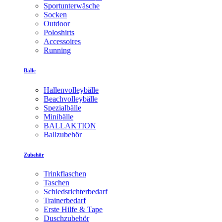
Sportunterwäsche
Socken
Outdoor
Poloshirts
Accessoires
Running
Bälle
Hallenvolleybälle
Beachvolleybälle
Spezialbälle
Minibälle
BALLAKTION
Ballzubehör
Zubehör
Trinkflaschen
Taschen
Schiedsrichterbedarf
Trainerbedarf
Erste Hilfe & Tape
Duschzubehör