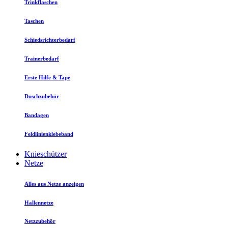
Trinkflaschen
Taschen
Schiedsrichterbedarf
Trainerbedarf
Erste Hilfe & Tape
Duschzubehör
Bandagen
Feldlinienklebeband
Knieschützer
Netze
Alles aus Netze anzeigen
Hallennetze
Netzzubehör