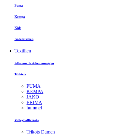
Puma
Kempa
Kids
Badelatschen
Textilien
Alles aus Textilien anzeigen
T-Shirts
PUMA
KEMPA
JAKO
ERIMA
hummel
Volleyballtrikots
Trikots Damen