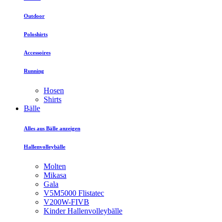
Outdoor
Poloshirts
Accessoires
Running
Hosen
Shirts
Bälle
Alles aus Bälle anzeigen
Hallenvolleybälle
Molten
Mikasa
Gala
V5M5000 Flistatec
V200W-FIVB
Kinder Hallenvolleybälle