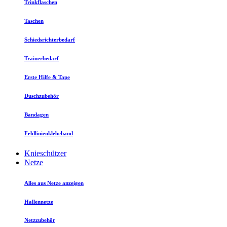
Trinkflaschen
Taschen
Schiedsrichterbedarf
Trainerbedarf
Erste Hilfe & Tape
Duschzubehör
Bandagen
Feldlinienklebeband
Knieschützer
Netze
Alles aus Netze anzeigen
Hallennetze
Netzzubehör