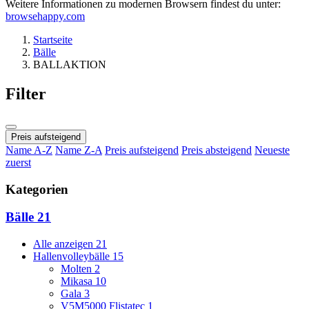
Weitere Informationen zu modernen Browsern findest du unter:
browsehappy.com
Startseite
Bälle
BALLAKTION
Filter
Preis aufsteigend
Name A-Z
Name Z-A
Preis aufsteigend
Preis absteigend
Neueste
zuerst
Kategorien
Bälle
21
Alle anzeigen
21
Hallenvolleybälle
15
Molten
2
Mikasa
10
Gala
3
V5M5000 Flistatec
1