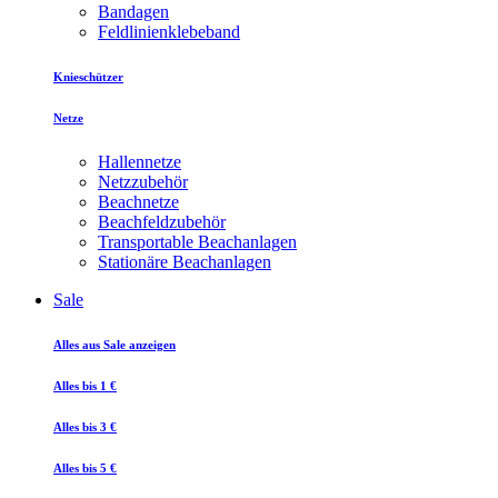
Bandagen
Feldlinienklebeband
Knieschützer
Netze
Hallennetze
Netzzubehör
Beachnetze
Beachfeldzubehör
Transportable Beachanlagen
Stationäre Beachanlagen
Sale
Alles aus Sale anzeigen
Alles bis 1 €
Alles bis 3 €
Alles bis 5 €