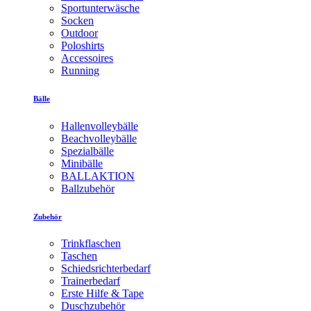
Sportunterwäsche
Socken
Outdoor
Poloshirts
Accessoires
Running
Bälle
Hallenvolleybälle
Beachvolleybälle
Spezialbälle
Minibälle
BALLAKTION
Ballzubehör
Zubehör
Trinkflaschen
Taschen
Schiedsrichterbedarf
Trainerbedarf
Erste Hilfe & Tape
Duschzubehör