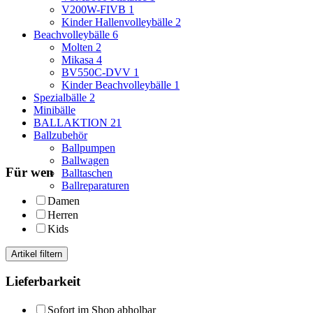
V200W-FIVB
1
Kinder Hallenvolleybälle
2
Beachvolleybälle
6
Molten
2
Mikasa
4
BV550C-DVV
1
Kinder Beachvolleybälle
1
Spezialbälle
2
Minibälle
BALLAKTION
21
Ballzubehör
Ballpumpen
Ballwagen
Für wen
Balltaschen
Ballreparaturen
Damen
Herren
Kids
Artikel filtern
Lieferbarkeit
Sofort im Shop abholbar