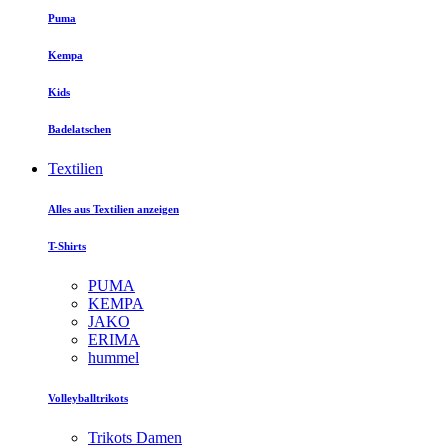
Puma
Kempa
Kids
Badelatschen
Textilien
Alles aus Textilien anzeigen
T-Shirts
PUMA
KEMPA
JAKO
ERIMA
hummel
Volleyballtrikots
Trikots Damen