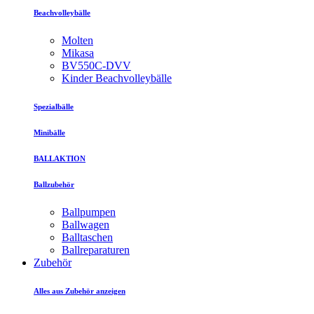
Beachvolleybälle
Molten
Mikasa
BV550C-DVV
Kinder Beachvolleybälle
Spezialbälle
Minibälle
BALLAKTION
Ballzubehör
Ballpumpen
Ballwagen
Balltaschen
Ballreparaturen
Zubehör
Alles aus Zubehör anzeigen