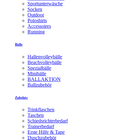
Sportunterwäsche
Socken
Outdoor
Poloshirts
Accessoires
Running
Bälle
Hallenvolleybälle
Beachvolleybälle
Spezialbälle
Minibälle
BALLAKTION
Ballzubehör
Zubehör
Trinkflaschen
Taschen
Schiedsrichterbedarf
Trainerbedarf
Erste Hilfe & Tape
Duschzubehör