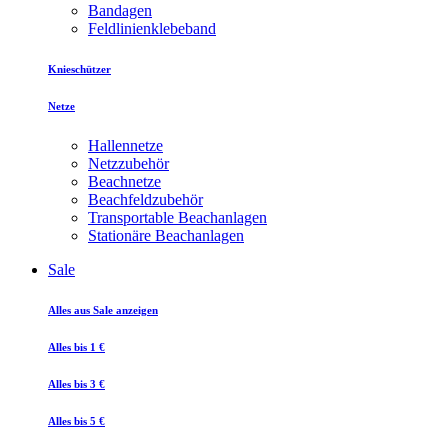
Bandagen
Feldlinienklebeband
Knieschützer
Netze
Hallennetze
Netzzubehör
Beachnetze
Beachfeldzubehör
Transportable Beachanlagen
Stationäre Beachanlagen
Sale
Alles aus Sale anzeigen
Alles bis 1 €
Alles bis 3 €
Alles bis 5 €