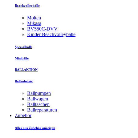
Beachvolleybälle
Molten
Mikasa
BV550C-DVV
Kinder Beachvolleybälle
Spezialbälle
Minibälle
BALLAKTION
Ballzubehör
Ballpumpen
Ballwagen
Balltaschen
Ballreparaturen
Zubehör
Alles aus Zubehör anzeigen