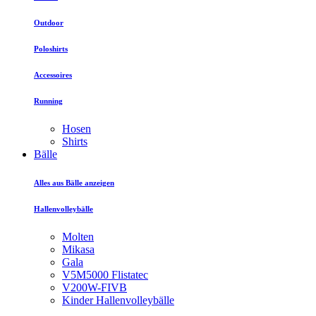
Outdoor
Poloshirts
Accessoires
Running
Hosen
Shirts
Bälle
Alles aus Bälle anzeigen
Hallenvolleybälle
Molten
Mikasa
Gala
V5M5000 Flistatec
V200W-FIVB
Kinder Hallenvolleybälle