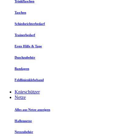
Trinkflaschen
Taschen
Schiedsrichterbedarf
Trainerbedarf
Erste Hilfe & Tape
Duschzubehör
Bandagen
Feldlinienklebeband
Knieschützer
Netze
Alles aus Netze anzeigen
Hallennetze
Netzzubehör