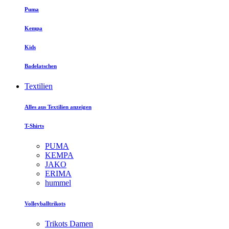
Puma
Kempa
Kids
Badelatschen
Textilien
Alles aus Textilien anzeigen
T-Shirts
PUMA
KEMPA
JAKO
ERIMA
hummel
Volleyballtrikots
Trikots Damen