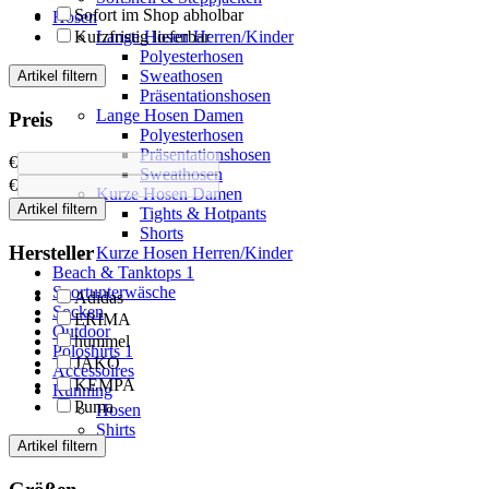
Sofort im Shop abholbar
Hosen
Kurzfristig lieferbar
Lange Hosen Herren/Kinder
Polyesterhosen
Sweathosen
Artikel filtern
Präsentationshosen
Lange Hosen Damen
Preis
Polyesterhosen
Präsentationshosen
€
Sweathosen
€
Kurze Hosen Damen
Artikel filtern
Tights & Hotpants
Shorts
Hersteller
Kurze Hosen Herren/Kinder
Beach & Tanktops
1
Sportunterwäsche
Adidas
Socken
ERIMA
Outdoor
hummel
Poloshirts
1
JAKO
Accessoires
KEMPA
Running
Puma
Hosen
Shirts
Artikel filtern