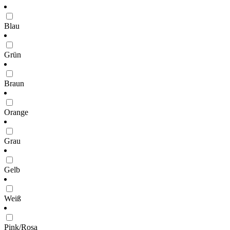
Blau
Grün
Braun
Orange
Grau
Gelb
Weiß
Pink/Rosa