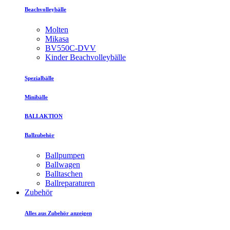
Beachvolleybälle
Molten
Mikasa
BV550C-DVV
Kinder Beachvolleybälle
Spezialbälle
Minibälle
BALLAKTION
Ballzubehör
Ballpumpen
Ballwagen
Balltaschen
Ballreparaturen
Zubehör
Alles aus Zubehör anzeigen