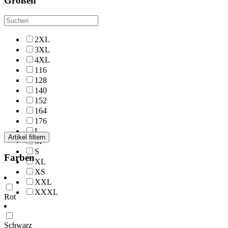
Größen
2XL
3XL
4XL
116
128
140
152
164
176
L
Artikel filtern
M
S
Farben
XL
XS
XXL
XXXL
Rot
Schwarz