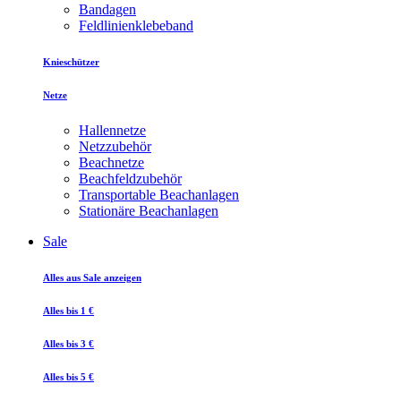
Bandagen
Feldlinienklebeband
Knieschützer
Netze
Hallennetze
Netzzubehör
Beachnetze
Beachfeldzubehör
Transportable Beachanlagen
Stationäre Beachanlagen
Sale
Alles aus Sale anzeigen
Alles bis 1 €
Alles bis 3 €
Alles bis 5 €