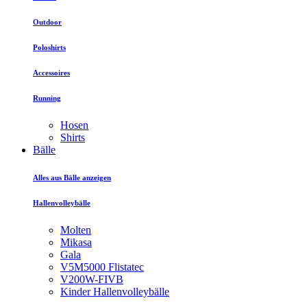
Outdoor
Poloshirts
Accessoires
Running
Hosen
Shirts
Bälle
Alles aus Bälle anzeigen
Hallenvolleybälle
Molten
Mikasa
Gala
V5M5000 Flistatec
V200W-FIVB
Kinder Hallenvolleybälle