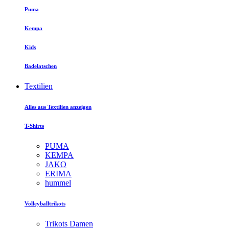
Puma
Kempa
Kids
Badelatschen
Textilien
Alles aus Textilien anzeigen
T-Shirts
PUMA
KEMPA
JAKO
ERIMA
hummel
Volleyballtrikots
Trikots Damen