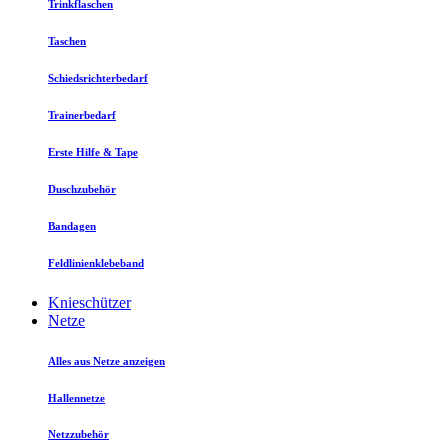
Trinkflaschen
Taschen
Schiedsrichterbedarf
Trainerbedarf
Erste Hilfe & Tape
Duschzubehör
Bandagen
Feldlinienklebeband
Knieschützer
Netze
Alles aus Netze anzeigen
Hallennetze
Netzzubehör