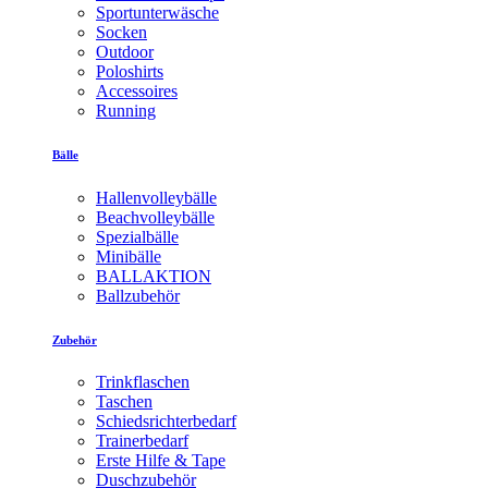
Sportunterwäsche
Socken
Outdoor
Poloshirts
Accessoires
Running
Bälle
Hallenvolleybälle
Beachvolleybälle
Spezialbälle
Minibälle
BALLAKTION
Ballzubehör
Zubehör
Trinkflaschen
Taschen
Schiedsrichterbedarf
Trainerbedarf
Erste Hilfe & Tape
Duschzubehör