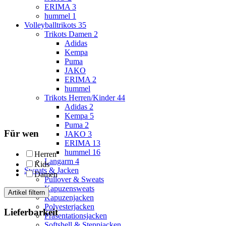
ERIMA
3
hummel
1
Volleyballtrikots
35
Trikots Damen
2
Adidas
Kempa
Puma
JAKO
ERIMA
2
hummel
Trikots Herren/Kinder
44
Adidas
2
Kempa
5
Puma
2
Für wen
JAKO
3
ERIMA
13
hummel
16
Herren
Langarm
4
Kids
Sweats & Jacken
Damen
Pullover & Sweats
Kapuzensweats
Artikel filtern
Kapuzenjacken
Polyesterjacken
Lieferbarkeit
Präsentationsjacken
Softshell & Steppjacken