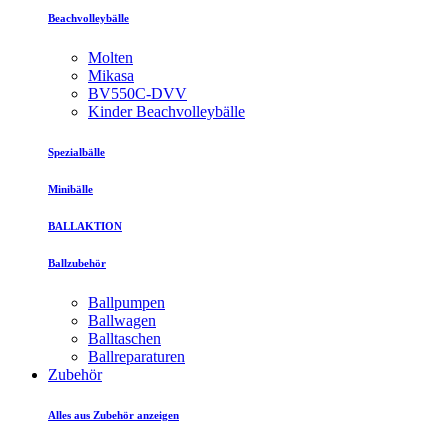
Beachvolleybälle
Molten
Mikasa
BV550C-DVV
Kinder Beachvolleybälle
Spezialbälle
Minibälle
BALLAKTION
Ballzubehör
Ballpumpen
Ballwagen
Balltaschen
Ballreparaturen
Zubehör
Alles aus Zubehör anzeigen