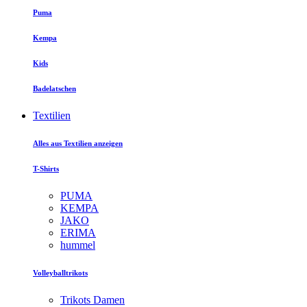
Puma
Kempa
Kids
Badelatschen
Textilien
Alles aus Textilien anzeigen
T-Shirts
PUMA
KEMPA
JAKO
ERIMA
hummel
Volleyballtrikots
Trikots Damen