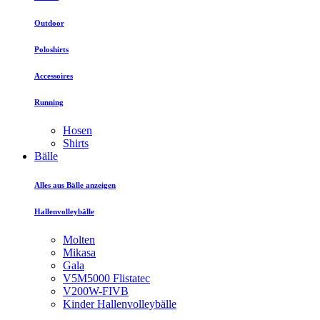
Outdoor
Poloshirts
Accessoires
Running
Hosen
Shirts
Bälle
Alles aus Bälle anzeigen
Hallenvolleybälle
Molten
Mikasa
Gala
V5M5000 Flistatec
V200W-FIVB
Kinder Hallenvolleybälle