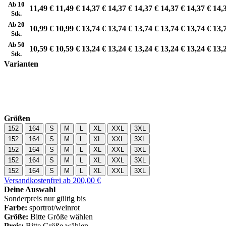
Ab 10
11,49 €
11,49 €
14,37 €
14,37 €
14,37 €
14,37 €
14,37 €
14,
Stk.
Ab 20
10,99 €
10,99 €
13,74 €
13,74 €
13,74 €
13,74 €
13,74 €
13,
Stk.
Ab 50
10,59 €
10,59 €
13,24 €
13,24 €
13,24 €
13,24 €
13,24 €
13,
Stk.
Varianten
Größen
152
164
S
M
L
XL
XXL
3XL
152
164
S
M
L
XL
XXL
3XL
152
164
S
M
L
XL
XXL
3XL
152
164
S
M
L
XL
XXL
3XL
152
164
S
M
L
XL
XXL
3XL
Versandkostenfrei ab 200,00 €
Deine Auswahl
Sonderpreis nur gültig bis
Farbe:
sportrot/weinrot
Größe:
Bitte Größe wählen
Preis:
Bitte Größe wählen