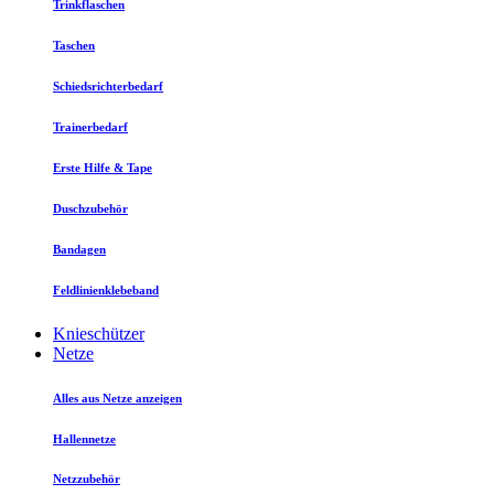
Trinkflaschen
Taschen
Schiedsrichterbedarf
Trainerbedarf
Erste Hilfe & Tape
Duschzubehör
Bandagen
Feldlinienklebeband
Knieschützer
Netze
Alles aus Netze anzeigen
Hallennetze
Netzzubehör