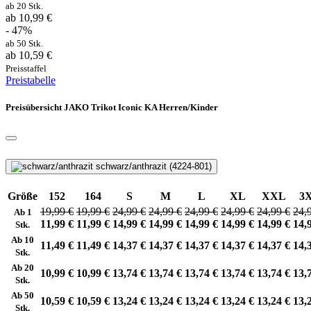
ab 20 Stk.
ab 10,99 €
- 47%
ab 50 Stk.
ab 10,59 €
Preisstaffel
Preistabelle
Preisübersicht JAKO Trikot Iconic KA Herren/Kinder
schwarz/anthrazit (4224-801)
Größe
152
164
S
M
L
XL
XXL
3
19,99 €
19,99 €
24,99 €
24,99 €
24,99 €
24,99 €
24,99 €
24,
Ab 1
11,99 €
11,99 €
14,99 €
14,99 €
14,99 €
14,99 €
14,99 €
14,
Stk.
Ab 10
11,49 €
11,49 €
14,37 €
14,37 €
14,37 €
14,37 €
14,37 €
14,
Stk.
Ab 20
10,99 €
10,99 €
13,74 €
13,74 €
13,74 €
13,74 €
13,74 €
13,
Stk.
Ab 50
10,59 €
10,59 €
13,24 €
13,24 €
13,24 €
13,24 €
13,24 €
13,
Stk.