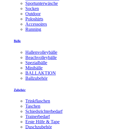
Sportunterwäsche
Socken
Outdoor
Poloshirts
Accessoires
Running
Bälle
Hallenvolleybälle
Beachvolleybälle
Spezialbälle
Minibälle
BALLAKTION
Ballzubehör
Zubehör
Trinkflaschen
Taschen
Schiedsrichterbedarf
Trainerbedarf
Erste Hilfe & Tape
Duschzubehör