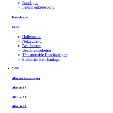
Bandagen
Feldlinienklebeband
Knieschützer
Netze
Hallennetze
Netzzubehör
Beachnetze
Beachfeldzubehör
Transportable Beachanlagen
Stationäre Beachanlagen
Sale
Alles aus Sale anzeigen
Alles bis 1 €
Alles bis 3 €
Alles bis 5 €