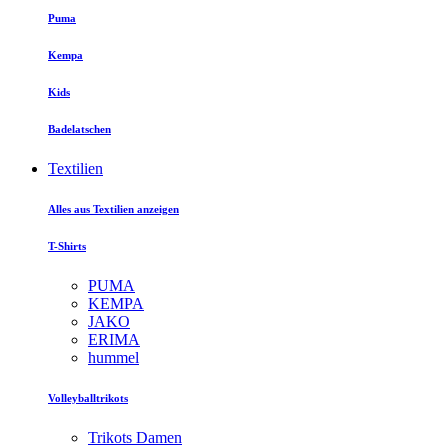
Puma
Kempa
Kids
Badelatschen
Textilien
Alles aus Textilien anzeigen
T-Shirts
PUMA
KEMPA
JAKO
ERIMA
hummel
Volleyballtrikots
Trikots Damen