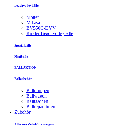
Beachvolleybälle
Molten
Mikasa
BV550C-DVV
Kinder Beachvolleybälle
Spezialbälle
Minibälle
BALLAKTION
Ballzubehör
Ballpumpen
Ballwagen
Balltaschen
Ballreparaturen
Zubehör
Alles aus Zubehör anzeigen