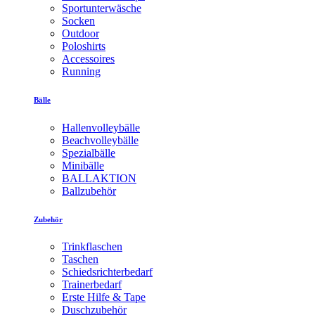
Sportunterwäsche
Socken
Outdoor
Poloshirts
Accessoires
Running
Bälle
Hallenvolleybälle
Beachvolleybälle
Spezialbälle
Minibälle
BALLAKTION
Ballzubehör
Zubehör
Trinkflaschen
Taschen
Schiedsrichterbedarf
Trainerbedarf
Erste Hilfe & Tape
Duschzubehör