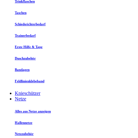
Trinkflaschen
Taschen
Schiedsrichterbedarf
Trainerbedarf
Erste Hilfe & Tape
Duschzubehör
Bandagen
Feldlinienklebeband
Knieschützer
Netze
Alles aus Netze anzeigen
Hallennetze
Netzzubehör