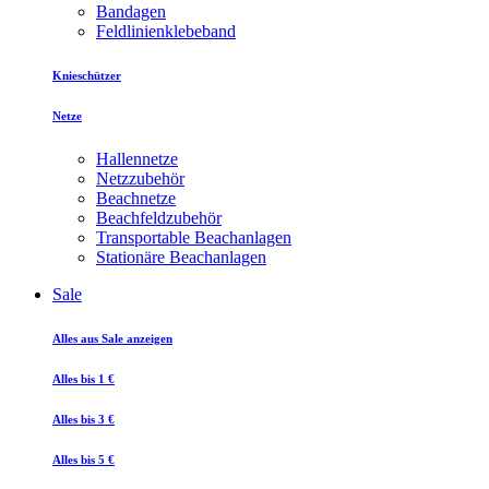
Bandagen
Feldlinienklebeband
Knieschützer
Netze
Hallennetze
Netzzubehör
Beachnetze
Beachfeldzubehör
Transportable Beachanlagen
Stationäre Beachanlagen
Sale
Alles aus Sale anzeigen
Alles bis 1 €
Alles bis 3 €
Alles bis 5 €