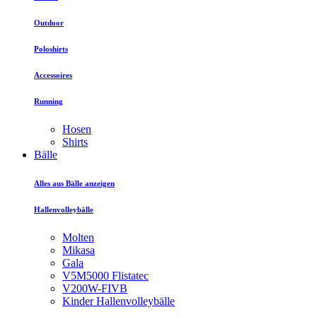
Outdoor
Poloshirts
Accessoires
Running
Hosen
Shirts
Bälle
Alles aus Bälle anzeigen
Hallenvolleybälle
Molten
Mikasa
Gala
V5M5000 Flistatec
V200W-FIVB
Kinder Hallenvolleybälle