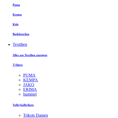
Puma
Kempa
Kids
Badelatschen
Textilien
Alles aus Textilien anzeigen
T-Shirts
PUMA
KEMPA
JAKO
ERIMA
hummel
Volleyballtrikots
Trikots Damen