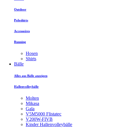
Outdoor
Poloshirts
Accessoires
Running
Hosen
Shirts
Bälle
Alles aus Bälle anzeigen
Hallenvolleybälle
Molten
Mikasa
Gala
V5M5000 Flistatec
V200W-FIVB
Kinder Hallenvolleybälle