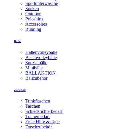
Sportunterwäsche
Socken
Outdoor
Poloshirts
Accessoires
Running
Bälle
Hallenvolleybälle
Beachvolleybälle
Spezialbälle
Minibälle
BALLAKTION
Ballzubehör
Zubehör
Trinkflaschen
Taschen
Schiedsrichterbedarf
Trainerbedarf
Erste Hilfe & Tape
Duschzubehör