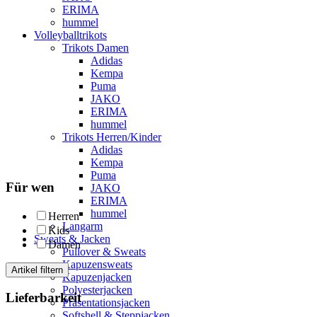
ERIMA
hummel
Volleyballtrikots
Trikots Damen
Adidas
Kempa
Puma
JAKO
ERIMA
hummel
Trikots Herren/Kinder
Adidas
Kempa
Puma
Für wen
JAKO
ERIMA
hummel
Herren
Langarm
Kids
Sweats & Jacken
Damen
Pullover & Sweats
Kapuzensweats
Artikel filtern
Kapuzenjacken
Polyesterjacken
Lieferbarkeit
Präsentationsjacken
Softshell & Steppjacken