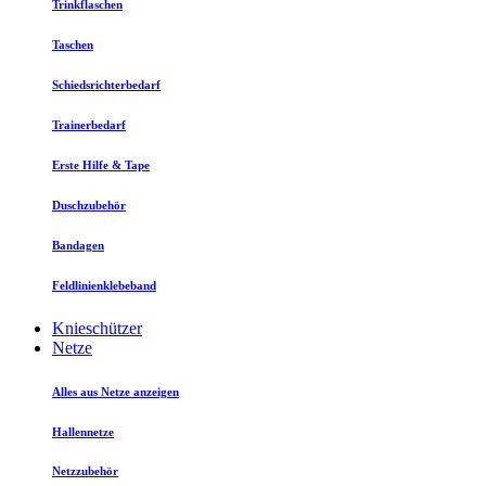
Trinkflaschen
Taschen
Schiedsrichterbedarf
Trainerbedarf
Erste Hilfe & Tape
Duschzubehör
Bandagen
Feldlinienklebeband
Knieschützer
Netze
Alles aus Netze anzeigen
Hallennetze
Netzzubehör