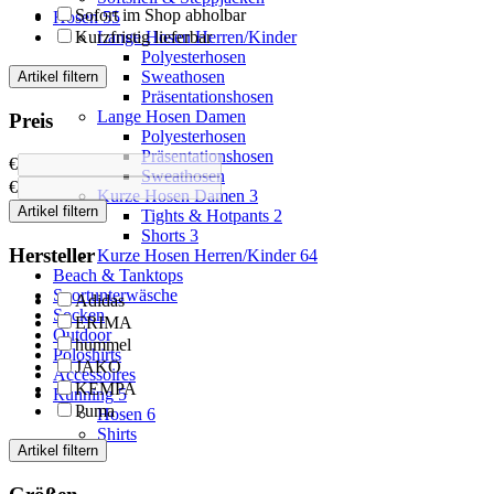
Sofort im Shop abholbar
Hosen
55
Kurzfristig lieferbar
Lange Hosen Herren/Kinder
Polyesterhosen
Sweathosen
Artikel filtern
Präsentationshosen
Lange Hosen Damen
Preis
Polyesterhosen
Präsentationshosen
€
Sweathosen
€
Kurze Hosen Damen
3
Artikel filtern
Tights & Hotpants
2
Shorts
3
Hersteller
Kurze Hosen Herren/Kinder
64
Beach & Tanktops
Sportunterwäsche
Adidas
Socken
ERIMA
Outdoor
hummel
Poloshirts
JAKO
Accessoires
KEMPA
Running
5
Puma
Hosen
6
Shirts
Artikel filtern