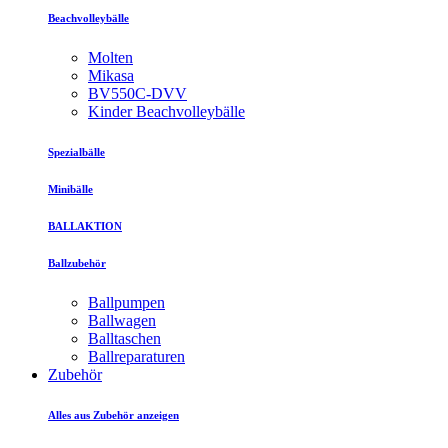
Beachvolleybälle
Molten
Mikasa
BV550C-DVV
Kinder Beachvolleybälle
Spezialbälle
Minibälle
BALLAKTION
Ballzubehör
Ballpumpen
Ballwagen
Balltaschen
Ballreparaturen
Zubehör
Alles aus Zubehör anzeigen