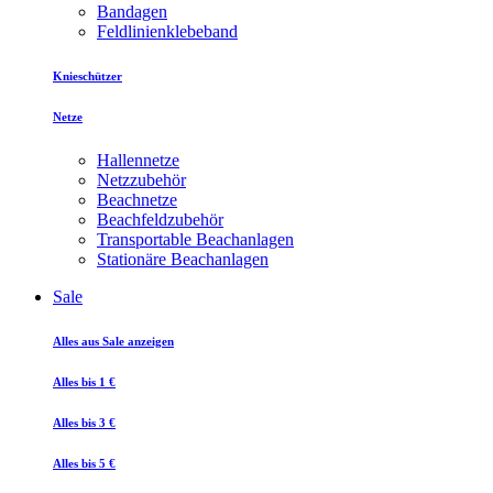
Bandagen
Feldlinienklebeband
Knieschützer
Netze
Hallennetze
Netzzubehör
Beachnetze
Beachfeldzubehör
Transportable Beachanlagen
Stationäre Beachanlagen
Sale
Alles aus Sale anzeigen
Alles bis 1 €
Alles bis 3 €
Alles bis 5 €