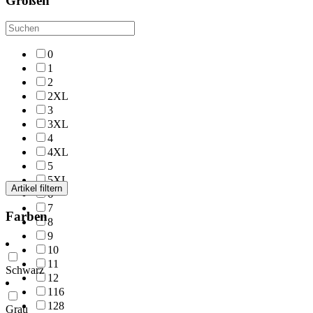
Größen
0
1
2
2XL
3
3XL
4
4XL
5
5XL
Artikel filtern
6
7
Farben
8
9
10
11
Schwarz
12
116
128
Grau