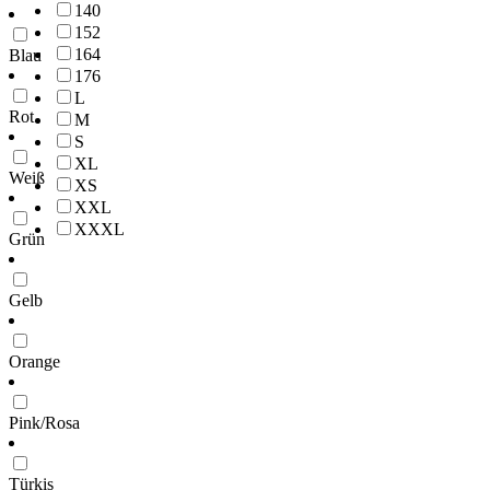
140
152
164
Blau
176
L
Rot
M
S
XL
Weiß
XS
XXL
XXXL
Grün
Gelb
Orange
Pink/Rosa
Türkis