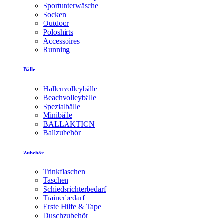
Sportunterwäsche
Socken
Outdoor
Poloshirts
Accessoires
Running
Bälle
Hallenvolleybälle
Beachvolleybälle
Spezialbälle
Minibälle
BALLAKTION
Ballzubehör
Zubehör
Trinkflaschen
Taschen
Schiedsrichterbedarf
Trainerbedarf
Erste Hilfe & Tape
Duschzubehör