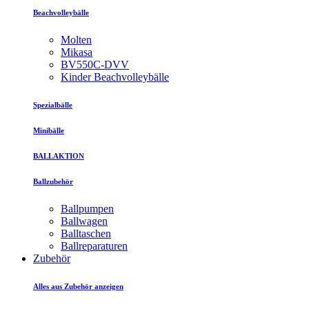
Beachvolleybälle
Molten
Mikasa
BV550C-DVV
Kinder Beachvolleybälle
Spezialbälle
Minibälle
BALLAKTION
Ballzubehör
Ballpumpen
Ballwagen
Balltaschen
Ballreparaturen
Zubehör
Alles aus Zubehör anzeigen