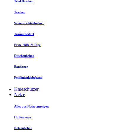
Trinkflaschen
Taschen
Schiedsrichterbedarf
Trainerbedarf
Erste Hilfe & Tape
Duschzubehör
Bandagen
Feldlinienklebeband
Knieschützer
Netze
Alles aus Netze anzeigen
Hallennetze
Netzzubehör