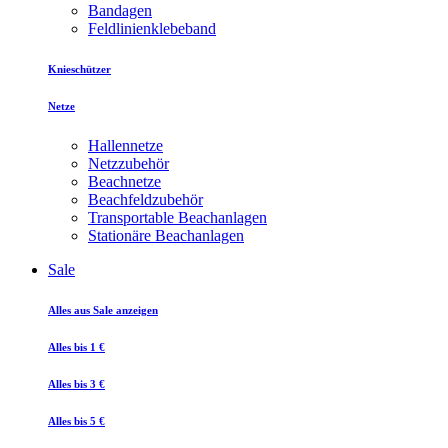
Bandagen
Feldlinienklebeband
Knieschützer
Netze
Hallennetze
Netzzubehör
Beachnetze
Beachfeldzubehör
Transportable Beachanlagen
Stationäre Beachanlagen
Sale
Alles aus Sale anzeigen
Alles bis 1 €
Alles bis 3 €
Alles bis 5 €