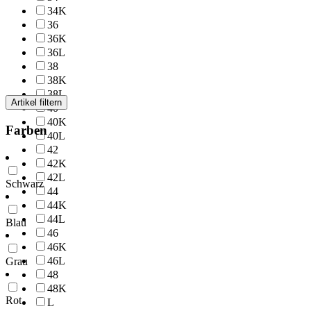
34K
36
36K
36L
38
38K
38L
Artikel filtern
40
40K
Farben
40L
42
42K
42L
Schwarz
44
44K
44L
Blau
46
46K
46L
Grau
48
48K
Rot
L