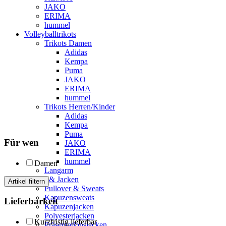
JAKO
ERIMA
hummel
Volleyballtrikots
Trikots Damen
Adidas
Kempa
Puma
JAKO
ERIMA
hummel
Trikots Herren/Kinder
Adidas
Kempa
Puma
Für wen
JAKO
ERIMA
hummel
Damen
Langarm
Sweats & Jacken
Artikel filtern
Pullover & Sweats
Kapuzensweats
Lieferbarkeit
Kapuzenjacken
Polyesterjacken
Kurzfristig lieferbar
Präsentationsjacken