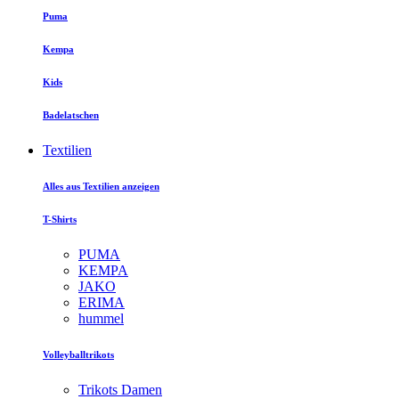
Puma
Kempa
Kids
Badelatschen
Textilien
Alles aus Textilien anzeigen
T-Shirts
PUMA
KEMPA
JAKO
ERIMA
hummel
Volleyballtrikots
Trikots Damen