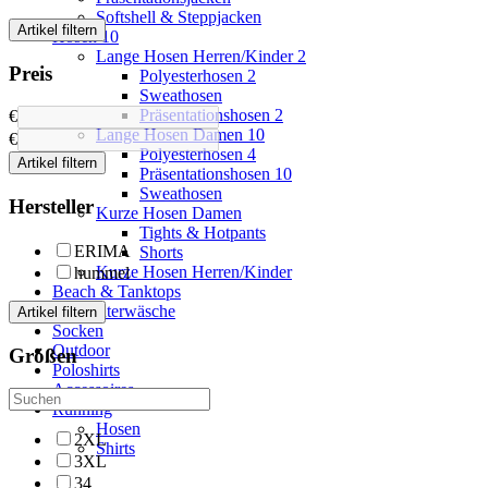
Softshell & Steppjacken
Artikel filtern
Hosen
10
Lange Hosen Herren/Kinder
2
Preis
Polyesterhosen
2
Sweathosen
Präsentationshosen
2
€
Lange Hosen Damen
10
€
Polyesterhosen
4
Artikel filtern
Präsentationshosen
10
Sweathosen
Hersteller
Kurze Hosen Damen
Tights & Hotpants
ERIMA
Shorts
Kurze Hosen Herren/Kinder
hummel
Beach & Tanktops
Sportunterwäsche
Artikel filtern
Socken
Outdoor
Größen
Poloshirts
Accessoires
Running
Hosen
2XL
Shirts
3XL
34