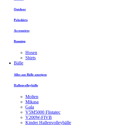
Outdoor
Poloshirts
Accessoires
Running
Hosen
Shirts
Bälle
Alles aus Bälle anzeigen
Hallenvolleybälle
Molten
Mikasa
Gala
V5M5000 Flistatec
V200W-FIVB
Kinder Hallenvolleybälle