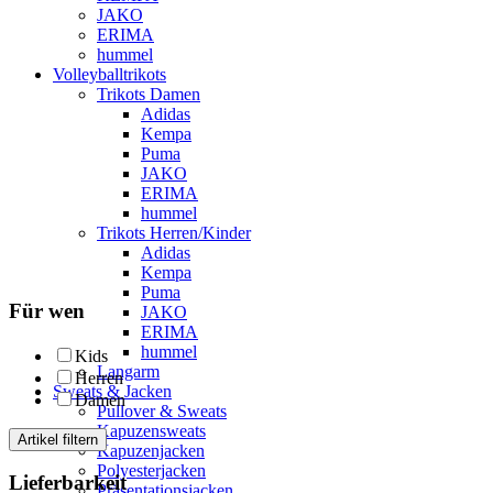
JAKO
ERIMA
hummel
Volleyballtrikots
Trikots Damen
Adidas
Kempa
Puma
JAKO
ERIMA
hummel
Trikots Herren/Kinder
Adidas
Kempa
Puma
Für wen
JAKO
ERIMA
hummel
Kids
Langarm
Herren
Sweats & Jacken
Damen
Pullover & Sweats
Kapuzensweats
Artikel filtern
Kapuzenjacken
Polyesterjacken
Lieferbarkeit
Präsentationsjacken