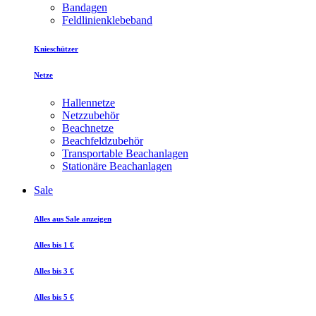
Bandagen
Feldlinienklebeband
Knieschützer
Netze
Hallennetze
Netzzubehör
Beachnetze
Beachfeldzubehör
Transportable Beachanlagen
Stationäre Beachanlagen
Sale
Alles aus Sale anzeigen
Alles bis 1 €
Alles bis 3 €
Alles bis 5 €