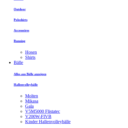
Outdoor
Poloshirts
Accessoires
Running
Hosen
Shirts
Bälle
Alles aus Bälle anzeigen
Hallenvolleybälle
Molten
Mikasa
Gala
V5M5000 Flistatec
V200W-FIVB
Kinder Hallenvolleybälle