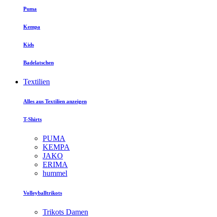
Puma
Kempa
Kids
Badelatschen
Textilien
Alles aus Textilien anzeigen
T-Shirts
PUMA
KEMPA
JAKO
ERIMA
hummel
Volleyballtrikots
Trikots Damen