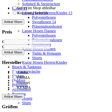
Softshell & Steppjacken
Sofort im Shop abholbar
Hosen
13
Kurzfristig lieferbar
Lange Hosen Herren/Kinder
13
Polyesterhosen
Sweathosen
14
Artikel filtern
Präsentationshosen
Lange Hosen Damen
Preis
Polyesterhosen
Präsentationshosen
€
Sweathosen
€
Kurze Hosen Damen
Artikel filtern
Tights & Hotpants
Shorts
Hersteller
Kurze Hosen Herren/Kinder
Beach & Tanktops
Sportunterwäsche
Adidas
Socken
ERIMA
Outdoor
hummel
Poloshirts
KEMPA
Accessoires
Running
Artikel filtern
Hosen
Shirts
Größen