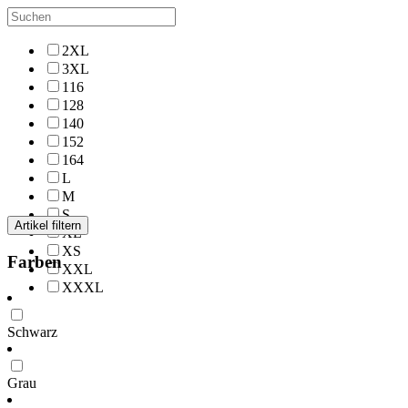
2XL
3XL
116
128
140
152
164
L
M
S
Artikel filtern
XL
XS
Farben
XXL
XXXL
Schwarz
Grau