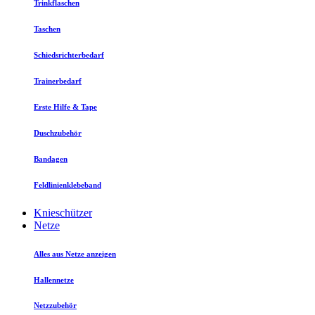
Trinkflaschen
Taschen
Schiedsrichterbedarf
Trainerbedarf
Erste Hilfe & Tape
Duschzubehör
Bandagen
Feldlinienklebeband
Knieschützer
Netze
Alles aus Netze anzeigen
Hallennetze
Netzzubehör