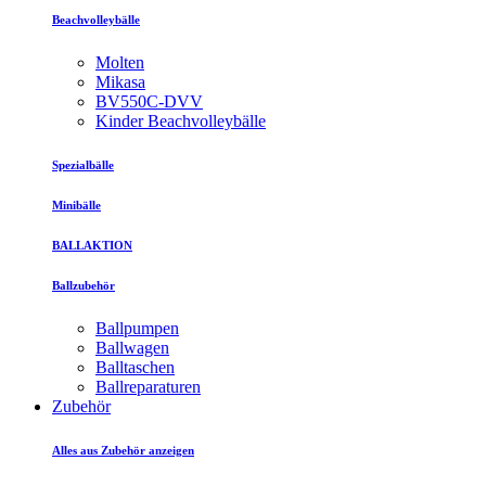
Beachvolleybälle
Molten
Mikasa
BV550C-DVV
Kinder Beachvolleybälle
Spezialbälle
Minibälle
BALLAKTION
Ballzubehör
Ballpumpen
Ballwagen
Balltaschen
Ballreparaturen
Zubehör
Alles aus Zubehör anzeigen