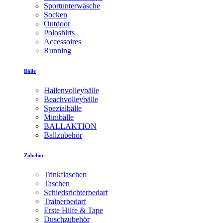
Sportunterwäsche
Socken
Outdoor
Poloshirts
Accessoires
Running
Bälle
Hallenvolleybälle
Beachvolleybälle
Spezialbälle
Minibälle
BALLAKTION
Ballzubehör
Zubehör
Trinkflaschen
Taschen
Schiedsrichterbedarf
Trainerbedarf
Erste Hilfe & Tape
Duschzubehör