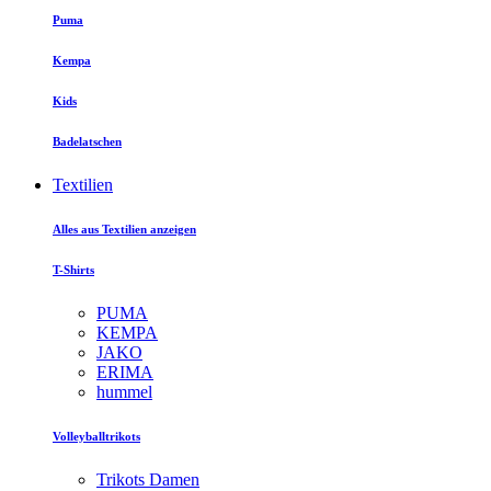
Puma
Kempa
Kids
Badelatschen
Textilien
Alles aus Textilien anzeigen
T-Shirts
PUMA
KEMPA
JAKO
ERIMA
hummel
Volleyballtrikots
Trikots Damen