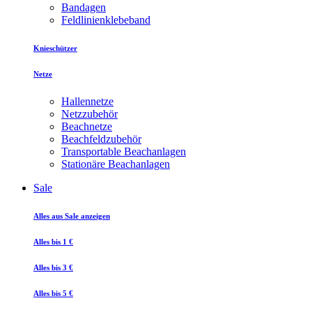
Bandagen
Feldlinienklebeband
Knieschützer
Netze
Hallennetze
Netzzubehör
Beachnetze
Beachfeldzubehör
Transportable Beachanlagen
Stationäre Beachanlagen
Sale
Alles aus Sale anzeigen
Alles bis 1 €
Alles bis 3 €
Alles bis 5 €