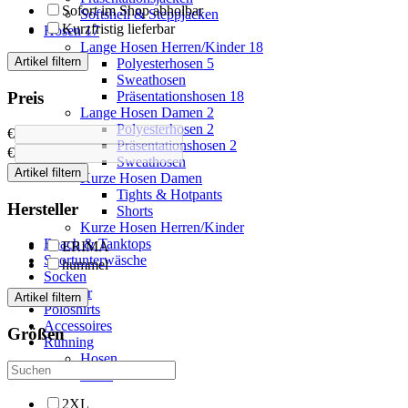
Sofort im Shop abholbar
Softshell & Steppjacken
Kurzfristig lieferbar
Hosen
17
Lange Hosen Herren/Kinder
18
Artikel filtern
Polyesterhosen
5
Sweathosen
Preis
Präsentationshosen
18
Lange Hosen Damen
2
Polyesterhosen
2
€
Präsentationshosen
2
€
Sweathosen
Artikel filtern
Kurze Hosen Damen
Tights & Hotpants
Hersteller
Shorts
Kurze Hosen Herren/Kinder
Beach & Tanktops
ERIMA
Sportunterwäsche
hummel
Socken
Outdoor
Artikel filtern
Poloshirts
Accessoires
Größen
Running
Hosen
Shirts
2XL