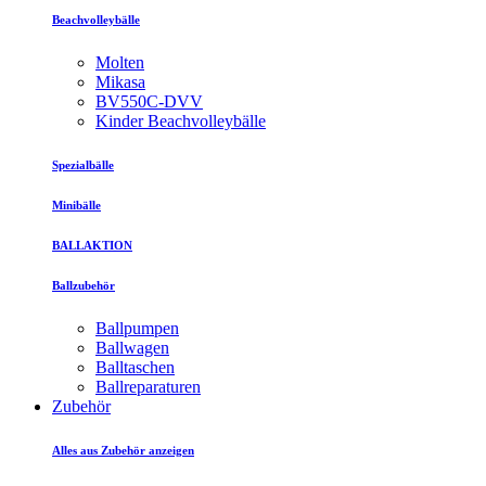
Beachvolleybälle
Molten
Mikasa
BV550C-DVV
Kinder Beachvolleybälle
Spezialbälle
Minibälle
BALLAKTION
Ballzubehör
Ballpumpen
Ballwagen
Balltaschen
Ballreparaturen
Zubehör
Alles aus Zubehör anzeigen