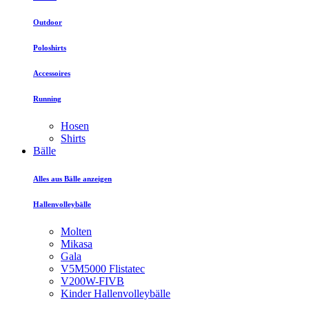
Outdoor
Poloshirts
Accessoires
Running
Hosen
Shirts
Bälle
Alles aus Bälle anzeigen
Hallenvolleybälle
Molten
Mikasa
Gala
V5M5000 Flistatec
V200W-FIVB
Kinder Hallenvolleybälle