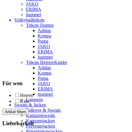
JAKO
ERIMA
hummel
Volleyballtrikots
Trikots Damen
Adidas
Kempa
Puma
JAKO
ERIMA
hummel
Trikots Herren/Kinder
Adidas
Kempa
Puma
Für wen
JAKO
ERIMA
hummel
Herren
Langarm
Kids
Sweats & Jacken
Pullover & Sweats
Artikel filtern
Kapuzensweats
Kapuzenjacken
Lieferbarkeit
Polyesterjacken
Präsentationsjacken