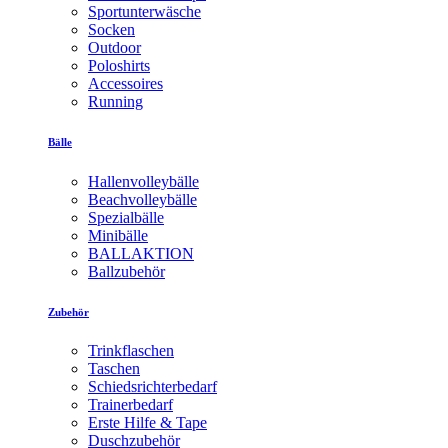
Sportunterwäsche
Socken
Outdoor
Poloshirts
Accessoires
Running
Bälle
Hallenvolleybälle
Beachvolleybälle
Spezialbälle
Minibälle
BALLAKTION
Ballzubehör
Zubehör
Trinkflaschen
Taschen
Schiedsrichterbedarf
Trainerbedarf
Erste Hilfe & Tape
Duschzubehör