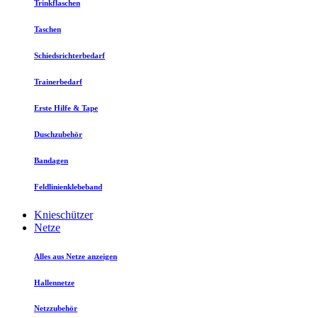
Trinkflaschen
Taschen
Schiedsrichterbedarf
Trainerbedarf
Erste Hilfe & Tape
Duschzubehör
Bandagen
Feldlinienklebeband
Knieschützer
Netze
Alles aus Netze anzeigen
Hallennetze
Netzzubehör