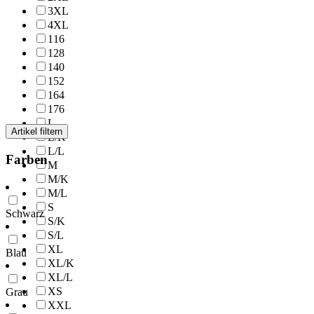
3XL
4XL
116
128
140
152
164
176
L
Artikel filtern
L/K
L/L
Farben
M
M/K
M/L
S
Schwarz
S/K
S/L
XL
Blau
XL/K
XL/L
XS
Grau
XXL