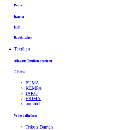
Puma
Kempa
Kids
Badelatschen
Textilien
Alles aus Textilien anzeigen
T-Shirts
PUMA
KEMPA
JAKO
ERIMA
hummel
Volleyballtrikots
Trikots Damen