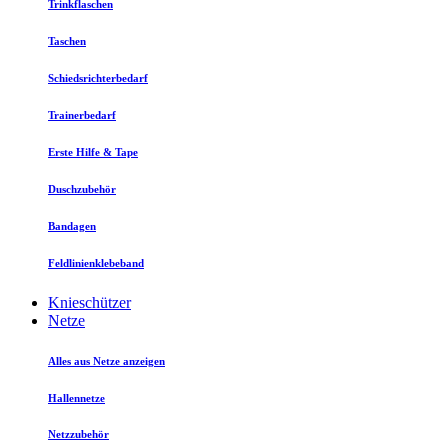
Trinkflaschen
Taschen
Schiedsrichterbedarf
Trainerbedarf
Erste Hilfe & Tape
Duschzubehör
Bandagen
Feldlinienklebeband
Knieschützer
Netze
Alles aus Netze anzeigen
Hallennetze
Netzzubehör