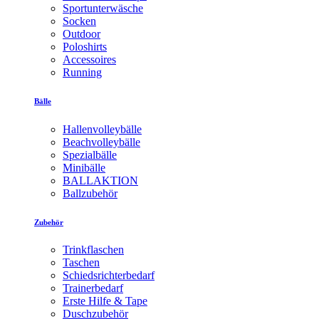
Sportunterwäsche
Socken
Outdoor
Poloshirts
Accessoires
Running
Bälle
Hallenvolleybälle
Beachvolleybälle
Spezialbälle
Minibälle
BALLAKTION
Ballzubehör
Zubehör
Trinkflaschen
Taschen
Schiedsrichterbedarf
Trainerbedarf
Erste Hilfe & Tape
Duschzubehör