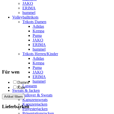
JAKO
ERIMA
hummel
Volleyballtrikots
Trikots Damen
Adidas
Kempa
Puma
JAKO
ERIMA
hummel
Trikots Herren/Kinder
Adidas
Kempa
Puma
Für wen
JAKO
ERIMA
hummel
Damen
Langarm
Kids
Sweats & Jacken
Pullover & Sweats
Artikel filtern
Kapuzensweats
Kapuzenjacken
Lieferbarkeit
Polyesterjacken
Präsentationsjacken