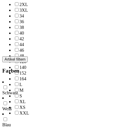
2XL
3XL
34
36
38
40
42
44
46
48
Artikel filtern
128
140
Farben
152
164
L
M
Schwarz
S
XL
XS
Weiß
XXL
Blau