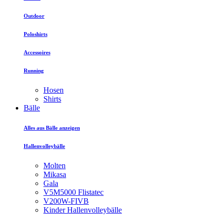
Outdoor
Poloshirts
Accessoires
Running
Hosen
Shirts
Bälle
Alles aus Bälle anzeigen
Hallenvolleybälle
Molten
Mikasa
Gala
V5M5000 Flistatec
V200W-FIVB
Kinder Hallenvolleybälle