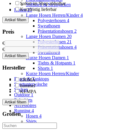
Sofort im Shop abholbar
Softshell & Steppjacken
Kurzfristig lieferbar
Hosen
20
Lange Hosen Herren/Kinder
4
Artikel filtern
Polyesterhosen
4
Sweathosen
Preis
Präsentationshosen
2
Lange Hosen Damen
20
Polyesterhosen
21
€
Präsentationshosen
4
€
Sweathosen
Artikel filtern
Kurze Hosen Damen
1
Tights & Hotpants
1
Hersteller
Shorts
1
Kurze Hosen Herren/Kinder
Beach & Tanktops
ERIMA
Sportunterwäsche
hummel
Socken
KEMPA
Outdoor
1
Poloshirts
Artikel filtern
Accessoires
Running
4
Größen
Hosen
4
Shirts