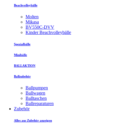
Beachvolleybälle
Molten
Mikasa
BV550C-DVV
Kinder Beachvolleybälle
Spezialbälle
Minibälle
BALLAKTION
Ballzubehör
Ballpumpen
Ballwagen
Balltaschen
Ballreparaturen
Zubehör
Alles aus Zubehör anzeigen