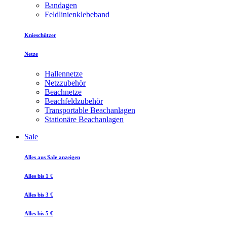
Bandagen
Feldlinienklebeband
Knieschützer
Netze
Hallennetze
Netzzubehör
Beachnetze
Beachfeldzubehör
Transportable Beachanlagen
Stationäre Beachanlagen
Sale
Alles aus Sale anzeigen
Alles bis 1 €
Alles bis 3 €
Alles bis 5 €