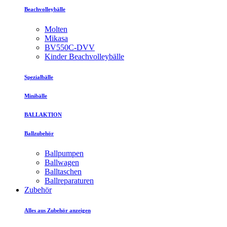
Beachvolleybälle
Molten
Mikasa
BV550C-DVV
Kinder Beachvolleybälle
Spezialbälle
Minibälle
BALLAKTION
Ballzubehör
Ballpumpen
Ballwagen
Balltaschen
Ballreparaturen
Zubehör
Alles aus Zubehör anzeigen