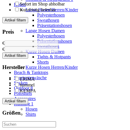
Sofort im Shop abholbar
Hosen
Kurzfristig lieferbar
Lange Hosen Herren/Kinder
Polyesterhosen
Sweathosen
Artikel filtern
Präsentationshosen
Lange Hosen Damen
Preis
Polyesterhosen
Präsentationshosen
€
Sweathosen
€
Kurze Hosen Damen
Artikel filtern
Tights & Hotpants
Shorts
Hersteller
Kurze Hosen Herren/Kinder
Beach & Tanktops
Sportunterwäsche
ERIMA
Socken
hummel
Outdoor
8
KEMPA
Poloshirts
Accessoires
Artikel filtern
Running
1
Hosen
Größen
Shirts