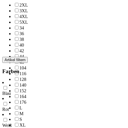
2XL
3XL
4XL
5XL
34
36
38
40
42
44
Artikel filtern
46
104
Farben
116
128
140
152
Blau
164
176
L
Rot
M
S
XL
Weiß