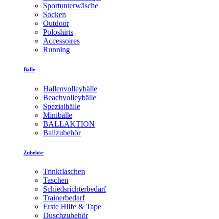
Sportunterwäsche
Socken
Outdoor
Poloshirts
Accessoires
Running
Bälle
Hallenvolleybälle
Beachvolleybälle
Spezialbälle
Minibälle
BALLAKTION
Ballzubehör
Zubehör
Trinkflaschen
Taschen
Schiedsrichterbedarf
Trainerbedarf
Erste Hilfe & Tape
Duschzubehör