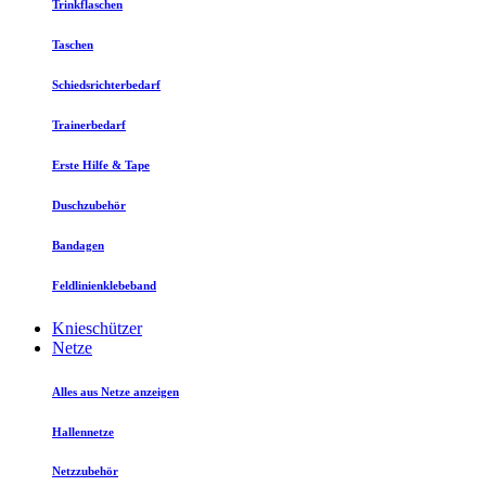
Trinkflaschen
Taschen
Schiedsrichterbedarf
Trainerbedarf
Erste Hilfe & Tape
Duschzubehör
Bandagen
Feldlinienklebeband
Knieschützer
Netze
Alles aus Netze anzeigen
Hallennetze
Netzzubehör