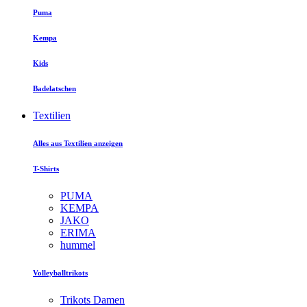
Puma
Kempa
Kids
Badelatschen
Textilien
Alles aus Textilien anzeigen
T-Shirts
PUMA
KEMPA
JAKO
ERIMA
hummel
Volleyballtrikots
Trikots Damen