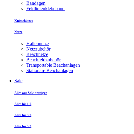
Bandagen
Feldlinienklebeband
Knieschützer
Netze
Hallennetze
Netzzubehör
Beachnetze
Beachfeldzubehör
Transportable Beachanlagen
Stationäre Beachanlagen
Sale
Alles aus Sale anzeigen
Alles bis 1 €
Alles bis 3 €
Alles bis 5 €