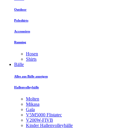
Outdoor
Poloshirts
Accessoires
Running
Hosen
Shirts
Bälle
Alles aus Bälle anzeigen
Hallenvolleybälle
Molten
Mikasa
Gala
V5M5000 Flistatec
V200W-FIVB
Kinder Hallenvolleybälle