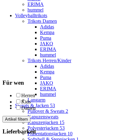
ERIMA
hummel
Volleyballtrikots
Trikots Damen
Adidas
Kempa
Puma
JAKO
ERIMA
hummel
Trikots Herren/Kinder
Adidas
Kempa
Puma
Für wen
JAKO
ERIMA
hummel
Herren
Langarm
Kids
Sweats & Jacken
53
Damen
Pullover & Sweats
2
Kapuzensweats
Artikel filtern
Kapuzenjacken
15
Polyesterjacken
53
Lieferbarkeit
Präsentationsjacken
10
Softshell & Steppjacken
1