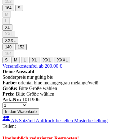
152
164
S
M
L
XL
XXL
XXXL
140
152
164
S
M
L
XL
XXL
XXXL
Versandkostenfrei ab 200,00 €
Deine Auswahl
Sonderpreis nur gültig bis
Farbe:
oriental blue melange/grau melange/weiß
Größe:
Bitte Größe wählen
Preis:
Bitte Größe wählen
Art.-Nr.:
1011906
In den Warenkorb
Als Satz/mit Aufdruck bestellen
Musterbestellung
Teilen:
Unglaublich reduzierter Restposten!