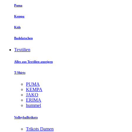
Puma
Kempa
Kids
Badelatschen
Textilien
Alles aus Textilien anzeigen
T-Shirts
PUMA
KEMPA
JAKO
ERIMA
hummel
Volleyballtrikots
Trikots Damen