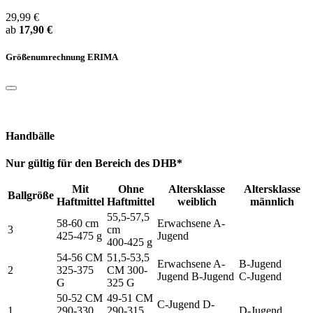
29,99 €
ab
17,90 €
Größenumrechnung ERIMA
Handbälle
Nur gültig für den Bereich des DHB*
Mit
Ohne
Altersklasse
Altersklasse
Ballgröße
Haftmittel
Haftmittel
weiblich
männlich
55,5-57,5
58-60 cm
Erwachsene A-
3
cm
425-475 g
Jugend
400-425 g
54-56 CM
51,5-53,5
Erwachsene A-
B-Jugend
2
325-375
CM 300-
Jugend B-Jugend
C-Jugend
G
325 G
50-52 CM
49-51 CM
C-Jugend D-
1
290-330
290-315
D-Jugend