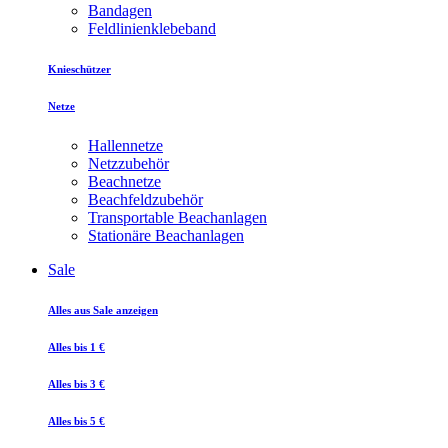
Bandagen
Feldlinienklebeband
Knieschützer
Netze
Hallennetze
Netzzubehör
Beachnetze
Beachfeldzubehör
Transportable Beachanlagen
Stationäre Beachanlagen
Sale
Alles aus Sale anzeigen
Alles bis 1 €
Alles bis 3 €
Alles bis 5 €