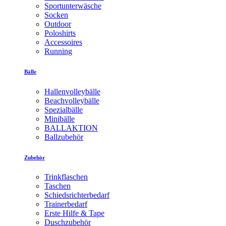
Sportunterwäsche
Socken
Outdoor
Poloshirts
Accessoires
Running
Bälle
Hallenvolleybälle
Beachvolleybälle
Spezialbälle
Minibälle
BALLAKTION
Ballzubehör
Zubehör
Trinkflaschen
Taschen
Schiedsrichterbedarf
Trainerbedarf
Erste Hilfe & Tape
Duschzubehör