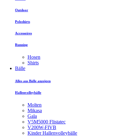
Outdoor
Poloshirts
Accessoires
Running
Hosen
Shirts
Bälle
Alles aus Bälle anzeigen
Hallenvolleybälle
Molten
Mikasa
Gala
V5M5000 Flistatec
V200W-FIVB
Kinder Hallenvolleybälle