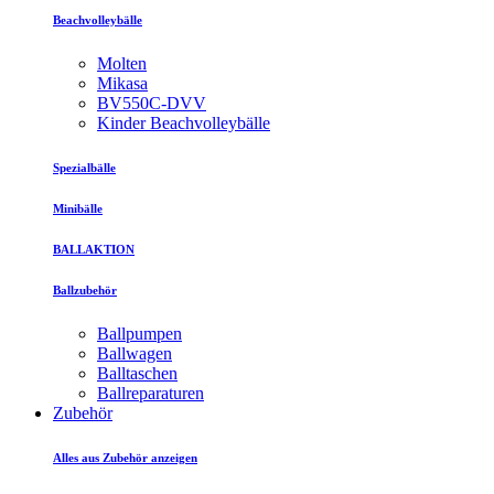
Beachvolleybälle
Molten
Mikasa
BV550C-DVV
Kinder Beachvolleybälle
Spezialbälle
Minibälle
BALLAKTION
Ballzubehör
Ballpumpen
Ballwagen
Balltaschen
Ballreparaturen
Zubehör
Alles aus Zubehör anzeigen