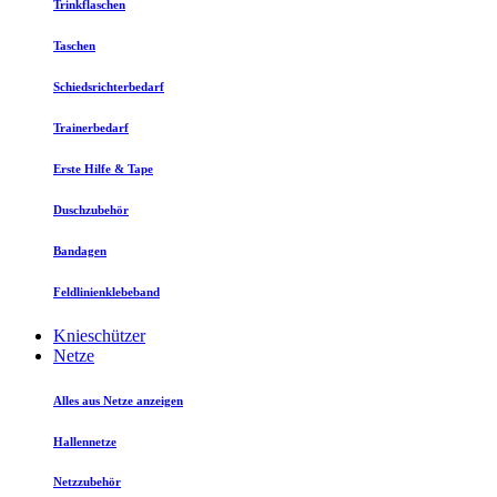
Trinkflaschen
Taschen
Schiedsrichterbedarf
Trainerbedarf
Erste Hilfe & Tape
Duschzubehör
Bandagen
Feldlinienklebeband
Knieschützer
Netze
Alles aus Netze anzeigen
Hallennetze
Netzzubehör