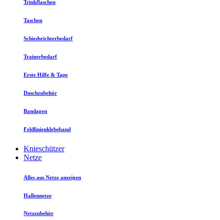
Trinkflaschen
Taschen
Schiedsrichterbedarf
Trainerbedarf
Erste Hilfe & Tape
Duschzubehör
Bandagen
Feldlinienklebeband
Knieschützer
Netze
Alles aus Netze anzeigen
Hallennetze
Netzzubehör