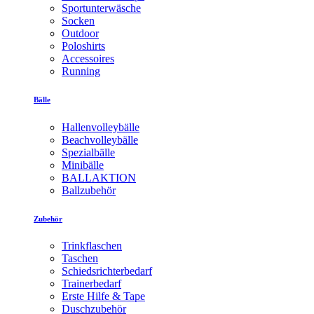
Sportunterwäsche
Socken
Outdoor
Poloshirts
Accessoires
Running
Bälle
Hallenvolleybälle
Beachvolleybälle
Spezialbälle
Minibälle
BALLAKTION
Ballzubehör
Zubehör
Trinkflaschen
Taschen
Schiedsrichterbedarf
Trainerbedarf
Erste Hilfe & Tape
Duschzubehör