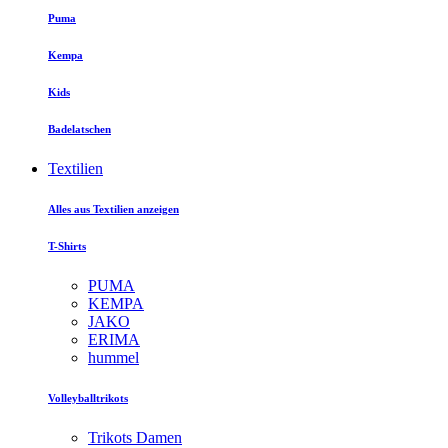
Puma
Kempa
Kids
Badelatschen
Textilien
Alles aus Textilien anzeigen
T-Shirts
PUMA
KEMPA
JAKO
ERIMA
hummel
Volleyballtrikots
Trikots Damen