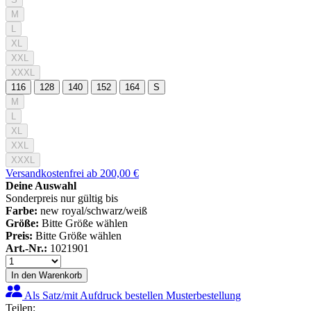
M
L
XL
XXL
XXXL
116
128
140
152
164
S
M
L
XL
XXL
XXXL
Versandkostenfrei ab 200,00 €
Deine Auswahl
Sonderpreis nur gültig bis
Farbe:
new royal/schwarz/weiß
Größe:
Bitte Größe wählen
Preis:
Bitte Größe wählen
Art.-Nr.:
1021901
In den Warenkorb
Als Satz/mit Aufdruck bestellen
Musterbestellung
Teilen: