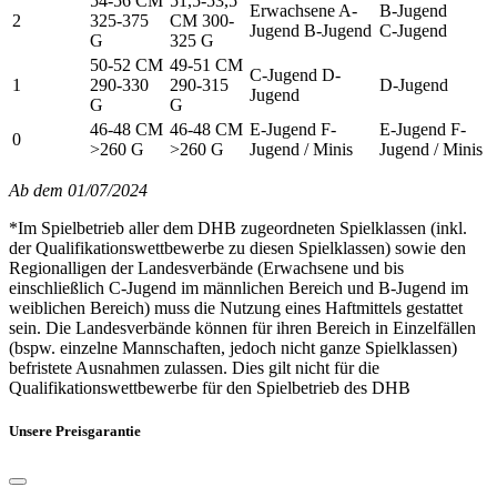
54-56 CM
51,5-53,5
Erwachsene A-
B-Jugend
2
325-375
CM 300-
Jugend B-Jugend
C-Jugend
G
325 G
50-52 CM
49-51 CM
C-Jugend D-
1
290-330
290-315
D-Jugend
Jugend
G
G
46-48 CM
46-48 CM
E-Jugend F-
E-Jugend F-
0
>260 G
>260 G
Jugend / Minis
Jugend / Minis
Ab dem 01/07/2024
*Im Spielbetrieb aller dem DHB zugeordneten Spielklassen (inkl.
der Qualifikationswettbewerbe zu diesen Spielklassen) sowie den
Regionalligen der Landesverbände (Erwachsene und bis
einschließlich C-Jugend im männlichen Bereich und B-Jugend im
weiblichen Bereich) muss die Nutzung eines Haftmittels gestattet
sein. Die Landesverbände können für ihren Bereich in Einzelfällen
(bspw. einzelne Mannschaften, jedoch nicht ganze Spielklassen)
befristete Ausnahmen zulassen. Dies gilt nicht für die
Qualifikationswettbewerbe für den Spielbetrieb des DHB
Unsere Preisgarantie