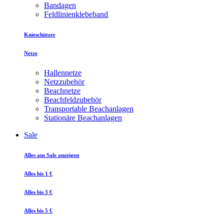
Bandagen
Feldlinienklebeband
Knieschützer
Netze
Hallennetze
Netzzubehör
Beachnetze
Beachfeldzubehör
Transportable Beachanlagen
Stationäre Beachanlagen
Sale
Alles aus Sale anzeigen
Alles bis 1 €
Alles bis 3 €
Alles bis 5 €