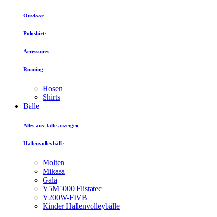
Outdoor
Poloshirts
Accessoires
Running
Hosen
Shirts
Bälle
Alles aus Bälle anzeigen
Hallenvolleybälle
Molten
Mikasa
Gala
V5M5000 Flistatec
V200W-FIVB
Kinder Hallenvolleybälle