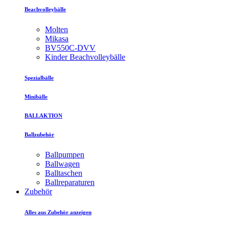
Beachvolleybälle
Molten
Mikasa
BV550C-DVV
Kinder Beachvolleybälle
Spezialbälle
Minibälle
BALLAKTION
Ballzubehör
Ballpumpen
Ballwagen
Balltaschen
Ballreparaturen
Zubehör
Alles aus Zubehör anzeigen