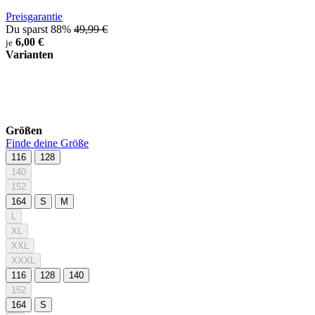
Preisgarantie
Du sparst 88%
49,99 €
6,00 €
je
Varianten
Größen
Finde deine Größe
116
128
140
152
164
S
M
L
XL
XXL
XXXL
116
128
140
152
164
S