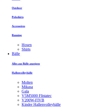
Outdoor
Poloshirts
Accessoires
Running
Hosen
Shirts
Bälle
Alles aus Bälle anzeigen
Hallenvolleybälle
Molten
Mikasa
Gala
V5M5000 Flistatec
V200W-FIVB
Kinder Hallenvolleybälle