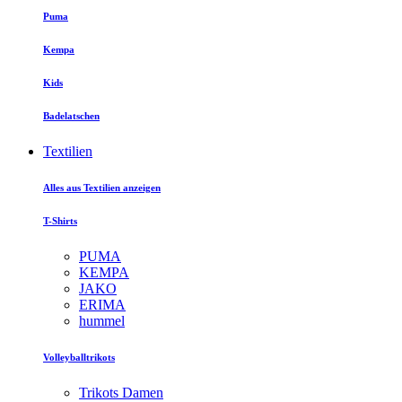
Puma
Kempa
Kids
Badelatschen
Textilien
Alles aus Textilien anzeigen
T-Shirts
PUMA
KEMPA
JAKO
ERIMA
hummel
Volleyballtrikots
Trikots Damen