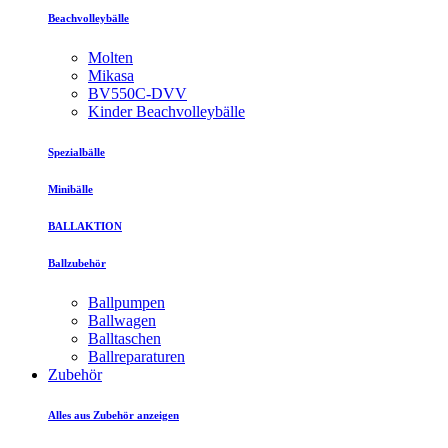
Beachvolleybälle
Molten
Mikasa
BV550C-DVV
Kinder Beachvolleybälle
Spezialbälle
Minibälle
BALLAKTION
Ballzubehör
Ballpumpen
Ballwagen
Balltaschen
Ballreparaturen
Zubehör
Alles aus Zubehör anzeigen