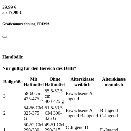
29,99 €
ab
17,90 €
Größenumrechnung ERIMA
Handbälle
Nur gültig für den Bereich des DHB*
Mit
Ohne
Altersklasse
Altersklasse
Ballgröße
Haftmittel
Haftmittel
weiblich
männlich
55,5-57,5
58-60 cm
Erwachsene A-
3
cm
425-475 g
Jugend
400-425 g
54-56 CM
51,5-53,5
Erwachsene A-
B-Jugend
2
325-375
CM 300-
Jugend B-Jugend
C-Jugend
G
325 G
50-52 CM
49-51 CM
C-Jugend D-
1
290-330
290-315
D-Jugend