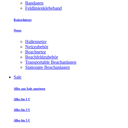
Bandagen
Feldlinienklebeband
Knieschützer
Netze
Hallennetze
Netzzubehör
Beachnetze
Beachfeldzubehör
Transportable Beachanlagen
Stationäre Beachanlagen
Sale
Alles aus Sale anzeigen
Alles bis 1 €
Alles bis 3 €
Alles bis 5 €