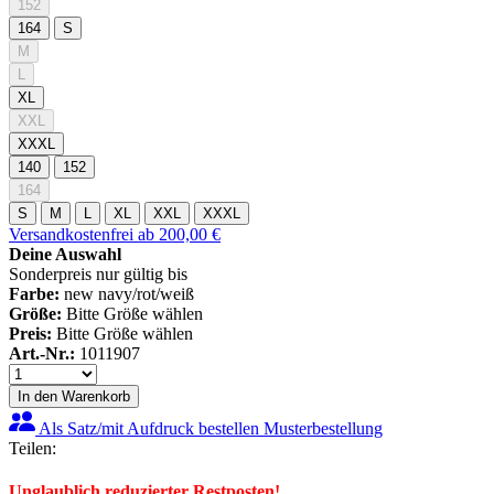
152
164
S
M
L
XL
XXL
XXXL
140
152
164
S
M
L
XL
XXL
XXXL
Versandkostenfrei ab 200,00 €
Deine Auswahl
Sonderpreis nur gültig bis
Farbe:
new navy/rot/weiß
Größe:
Bitte Größe wählen
Preis:
Bitte Größe wählen
Art.-Nr.:
1011907
In den Warenkorb
Als Satz/mit Aufdruck bestellen
Musterbestellung
Teilen:
Unglaublich reduzierter Restposten!