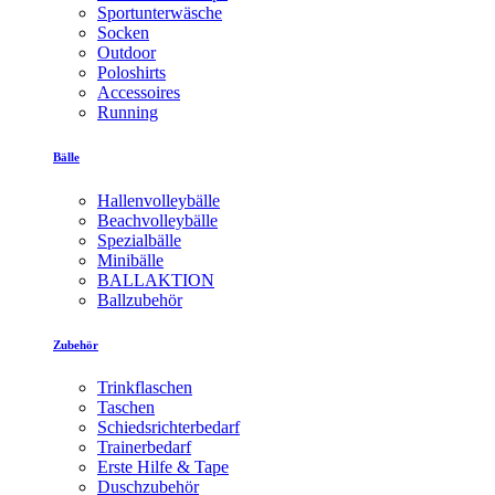
Sportunterwäsche
Socken
Outdoor
Poloshirts
Accessoires
Running
Bälle
Hallenvolleybälle
Beachvolleybälle
Spezialbälle
Minibälle
BALLAKTION
Ballzubehör
Zubehör
Trinkflaschen
Taschen
Schiedsrichterbedarf
Trainerbedarf
Erste Hilfe & Tape
Duschzubehör