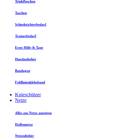
Trinkflaschen
Taschen
Schiedsrichterbedarf
Trainerbedarf
Erste Hilfe & Tape
Duschzubehör
Bandagen
Feldlinienklebeband
Knieschützer
Netze
Alles aus Netze anzeigen
Hallennetze
Netzzubehör