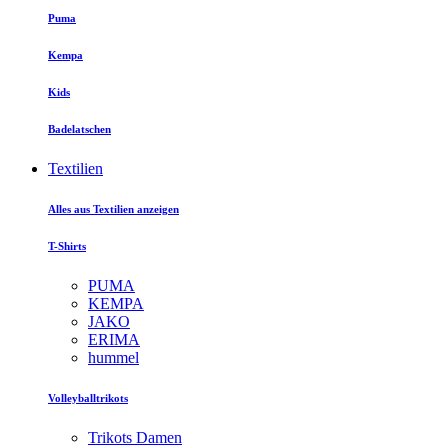
Puma
Kempa
Kids
Badelatschen
Textilien
Alles aus Textilien anzeigen
T-Shirts
PUMA
KEMPA
JAKO
ERIMA
hummel
Volleyballtrikots
Trikots Damen