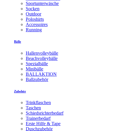
Sportunterwäsche
Socken
Outdoor
Poloshirts
Accessoires
Running
Bälle
Hallenvolleybälle
Beachvolleybälle
Spezialbälle
Minibälle
BALLAKTION
Ballzubehör
Zubehör
Trinkflaschen
Taschen
Schiedsrichterbedarf
Trainerbedarf
Erste Hilfe & Tape
Duschzubehör