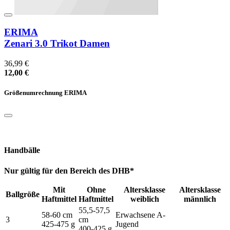
ERIMA
Zenari 3.0 Trikot Damen
36,99 €
12,00 €
Größenumrechnung ERIMA
Handbälle
Nur gültig für den Bereich des DHB*
Mit
Ohne
Altersklasse
Altersklasse
Ballgröße
Haftmittel
Haftmittel
weiblich
männlich
55,5-57,5
58-60 cm
Erwachsene A-
3
cm
425-475 g
Jugend
400-425 g