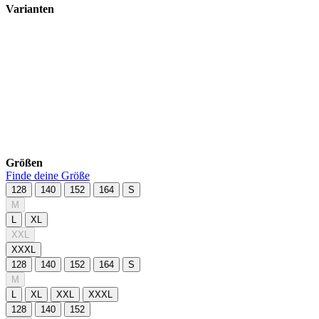
Varianten
Größen
Finde deine Größe
128
140
152
164
S
M
L
XL
XXL
XXXL
128
140
152
164
S
M
L
XL
XXL
XXXL
128
140
152