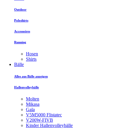
Outdoor
Poloshirts
Accessoires
Running
Hosen
Shirts
Bälle
Alles aus Bälle anzeigen
Hallenvolleybälle
Molten
Mikasa
Gala
V5M5000 Flistatec
V200W-FIVB
Kinder Hallenvolleybälle