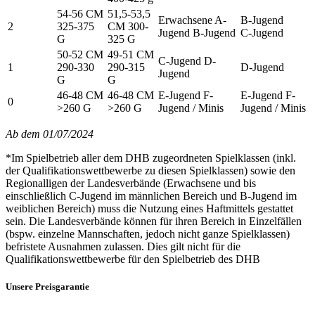
54-56 CM
51,5-53,5
Erwachsene A-
B-Jugend
2
325-375
CM 300-
Jugend B-Jugend
C-Jugend
G
325 G
50-52 CM
49-51 CM
C-Jugend D-
1
290-330
290-315
D-Jugend
Jugend
G
G
46-48 CM
46-48 CM
E-Jugend F-
E-Jugend F-
0
>260 G
>260 G
Jugend / Minis
Jugend / Minis
Ab dem 01/07/2024
*Im Spielbetrieb aller dem DHB zugeordneten Spielklassen (inkl.
der Qualifikationswettbewerbe zu diesen Spielklassen) sowie den
Regionalligen der Landesverbände (Erwachsene und bis
einschließlich C-Jugend im männlichen Bereich und B-Jugend im
weiblichen Bereich) muss die Nutzung eines Haftmittels gestattet
sein. Die Landesverbände können für ihren Bereich in Einzelfällen
(bspw. einzelne Mannschaften, jedoch nicht ganze Spielklassen)
befristete Ausnahmen zulassen. Dies gilt nicht für die
Qualifikationswettbewerbe für den Spielbetrieb des DHB
Unsere Preisgarantie