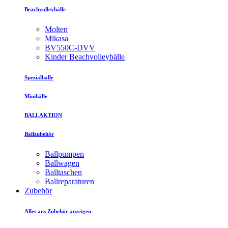
Beachvolleybälle
Molten
Mikasa
BV550C-DVV
Kinder Beachvolleybälle
Spezialbälle
Minibälle
BALLAKTION
Ballzubehör
Ballpumpen
Ballwagen
Balltaschen
Ballreparaturen
Zubehör
Alles aus Zubehör anzeigen