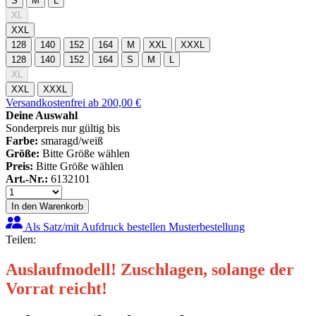
S
M
L
XL
XXL
128
140
152
164
M
XXL
XXXL
128
140
152
164
S
M
L
XL
XXL
XXXL
Versandkostenfrei ab 200,00 €
Deine Auswahl
Sonderpreis nur gültig bis
Farbe:
smaragd/weiß
Größe:
Bitte Größe wählen
Preis:
Bitte Größe wählen
Art.-Nr.:
6132101
In den Warenkorb
Als Satz/mit Aufdruck bestellen
Musterbestellung
Teilen:
Auslaufmodell! Zuschlagen, solange der
Vorrat reicht!