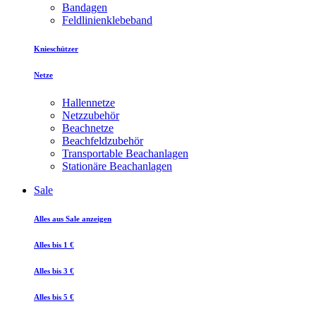
Bandagen
Feldlinienklebeband
Knieschützer
Netze
Hallennetze
Netzzubehör
Beachnetze
Beachfeldzubehör
Transportable Beachanlagen
Stationäre Beachanlagen
Sale
Alles aus Sale anzeigen
Alles bis 1 €
Alles bis 3 €
Alles bis 5 €