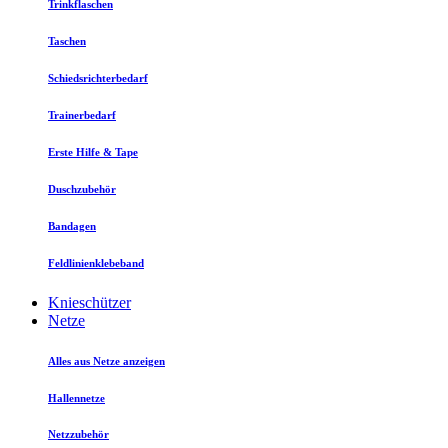
Trinkflaschen
Taschen
Schiedsrichterbedarf
Trainerbedarf
Erste Hilfe & Tape
Duschzubehör
Bandagen
Feldlinienklebeband
Knieschützer
Netze
Alles aus Netze anzeigen
Hallennetze
Netzzubehör