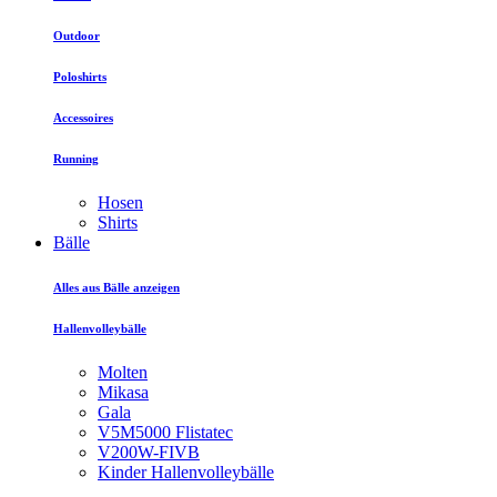
Outdoor
Poloshirts
Accessoires
Running
Hosen
Shirts
Bälle
Alles aus Bälle anzeigen
Hallenvolleybälle
Molten
Mikasa
Gala
V5M5000 Flistatec
V200W-FIVB
Kinder Hallenvolleybälle