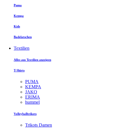
Puma
Kempa
Kids
Badelatschen
Textilien
Alles aus Textilien anzeigen
T-Shirts
PUMA
KEMPA
JAKO
ERIMA
hummel
Volleyballtrikots
Trikots Damen