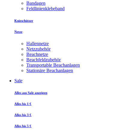
Bandagen
Feldlinienklebeband
Knieschützer
Netze
Hallennetze
Netzzubehör
Beachnetze
Beachfeldzubehör
Transportable Beachanlagen
Stationäre Beachanlagen
Sale
Alles aus Sale anzeigen
Alles bis 1 €
Alles bis 3 €
Alles bis 5 €