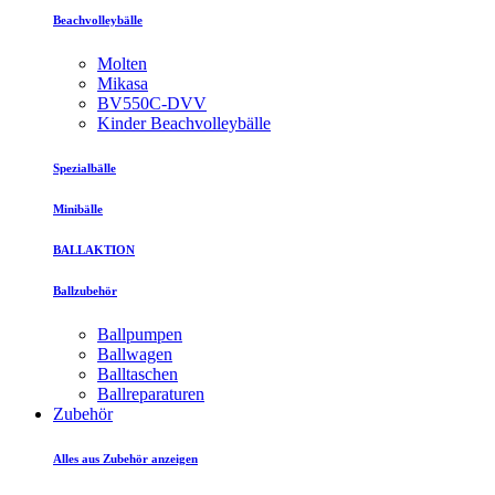
Beachvolleybälle
Molten
Mikasa
BV550C-DVV
Kinder Beachvolleybälle
Spezialbälle
Minibälle
BALLAKTION
Ballzubehör
Ballpumpen
Ballwagen
Balltaschen
Ballreparaturen
Zubehör
Alles aus Zubehör anzeigen