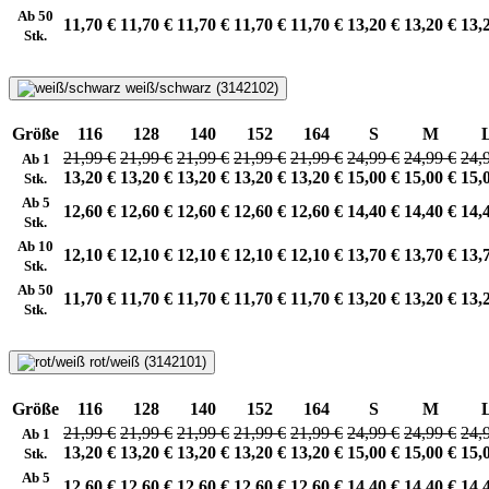
Ab 50
11,70 €
11,70 €
11,70 €
11,70 €
11,70 €
13,20 €
13,20 €
13,
Stk.
weiß/schwarz (3142102)
Größe
116
128
140
152
164
S
M
21,99 €
21,99 €
21,99 €
21,99 €
21,99 €
24,99 €
24,99 €
24,
Ab 1
13,20 €
13,20 €
13,20 €
13,20 €
13,20 €
15,00 €
15,00 €
15,
Stk.
Ab 5
12,60 €
12,60 €
12,60 €
12,60 €
12,60 €
14,40 €
14,40 €
14,
Stk.
Ab 10
12,10 €
12,10 €
12,10 €
12,10 €
12,10 €
13,70 €
13,70 €
13,
Stk.
Ab 50
11,70 €
11,70 €
11,70 €
11,70 €
11,70 €
13,20 €
13,20 €
13,
Stk.
rot/weiß (3142101)
Größe
116
128
140
152
164
S
M
21,99 €
21,99 €
21,99 €
21,99 €
21,99 €
24,99 €
24,99 €
24,
Ab 1
13,20 €
13,20 €
13,20 €
13,20 €
13,20 €
15,00 €
15,00 €
15,
Stk.
Ab 5
12,60 €
12,60 €
12,60 €
12,60 €
12,60 €
14,40 €
14,40 €
14,