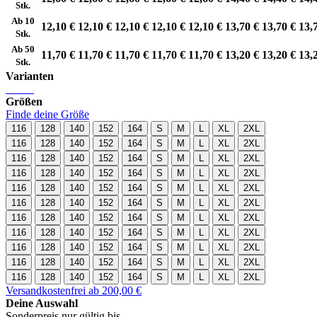
Stk.
Ab 10
12,10 €
12,10 €
12,10 €
12,10 €
12,10 €
13,70 €
13,70 €
13,
Stk.
Ab 50
11,70 €
11,70 €
11,70 €
11,70 €
11,70 €
13,20 €
13,20 €
13,
Stk.
Varianten
Größen
Finde deine Größe
116
128
140
152
164
S
M
L
XL
2XL
116
128
140
152
164
S
M
L
XL
2XL
116
128
140
152
164
S
M
L
XL
2XL
116
128
140
152
164
S
M
L
XL
2XL
116
128
140
152
164
S
M
L
XL
2XL
116
128
140
152
164
S
M
L
XL
2XL
116
128
140
152
164
S
M
L
XL
2XL
116
128
140
152
164
S
M
L
XL
2XL
116
128
140
152
164
S
M
L
XL
2XL
116
128
140
152
164
S
M
L
XL
2XL
116
128
140
152
164
S
M
L
XL
2XL
Versandkostenfrei ab 200,00 €
Deine Auswahl
Sonderpreis nur gültig bis