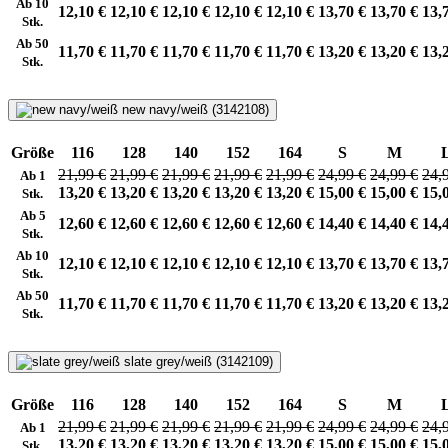
Ab 10
12,10 €
12,10 €
12,10 €
12,10 €
12,10 €
13,70 €
13,70 €
13,
Stk.
Ab 50
11,70 €
11,70 €
11,70 €
11,70 €
11,70 €
13,20 €
13,20 €
13,
Stk.
new navy/weiß (3142108)
Größe
116
128
140
152
164
S
M
21,99 €
21,99 €
21,99 €
21,99 €
21,99 €
24,99 €
24,99 €
24,
Ab 1
13,20 €
13,20 €
13,20 €
13,20 €
13,20 €
15,00 €
15,00 €
15,
Stk.
Ab 5
12,60 €
12,60 €
12,60 €
12,60 €
12,60 €
14,40 €
14,40 €
14,
Stk.
Ab 10
12,10 €
12,10 €
12,10 €
12,10 €
12,10 €
13,70 €
13,70 €
13,
Stk.
Ab 50
11,70 €
11,70 €
11,70 €
11,70 €
11,70 €
13,20 €
13,20 €
13,
Stk.
slate grey/weiß (3142109)
Größe
116
128
140
152
164
S
M
21,99 €
21,99 €
21,99 €
21,99 €
21,99 €
24,99 €
24,99 €
24,
Ab 1
13,20 €
13,20 €
13,20 €
13,20 €
13,20 €
15,00 €
15,00 €
15,
Stk.