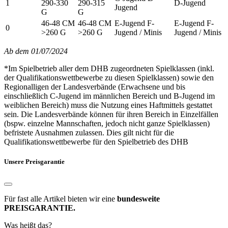
1
290-330
290-315
D-Jugend
Jugend
G
G
46-48 CM
46-48 CM
E-Jugend F-
E-Jugend F-
0
>260 G
>260 G
Jugend / Minis
Jugend / Minis
Ab dem 01/07/2024
*Im Spielbetrieb aller dem DHB zugeordneten Spielklassen (inkl.
der Qualifikationswettbewerbe zu diesen Spielklassen) sowie den
Regionalligen der Landesverbände (Erwachsene und bis
einschließlich C-Jugend im männlichen Bereich und B-Jugend im
weiblichen Bereich) muss die Nutzung eines Haftmittels gestattet
sein. Die Landesverbände können für ihren Bereich in Einzelfällen
(bspw. einzelne Mannschaften, jedoch nicht ganze Spielklassen)
befristete Ausnahmen zulassen. Dies gilt nicht für die
Qualifikationswettbewerbe für den Spielbetrieb des DHB
Unsere Preisgarantie
Für fast alle Artikel bieten wir eine
bundesweite
PREISGARANTIE.
Was heißt das?