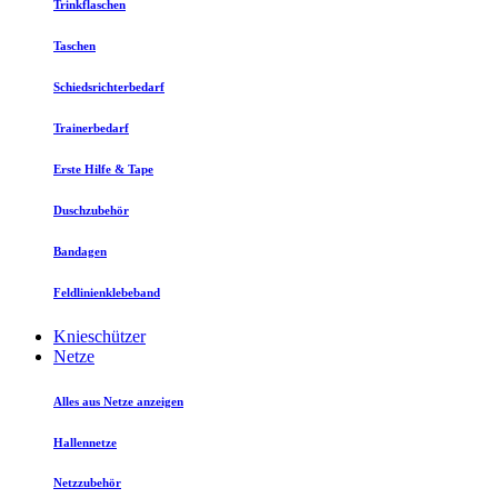
Trinkflaschen
Taschen
Schiedsrichterbedarf
Trainerbedarf
Erste Hilfe & Tape
Duschzubehör
Bandagen
Feldlinienklebeband
Knieschützer
Netze
Alles aus Netze anzeigen
Hallennetze
Netzzubehör