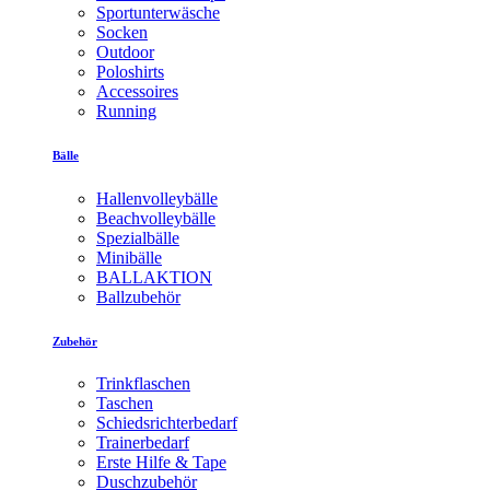
Sportunterwäsche
Socken
Outdoor
Poloshirts
Accessoires
Running
Bälle
Hallenvolleybälle
Beachvolleybälle
Spezialbälle
Minibälle
BALLAKTION
Ballzubehör
Zubehör
Trinkflaschen
Taschen
Schiedsrichterbedarf
Trainerbedarf
Erste Hilfe & Tape
Duschzubehör