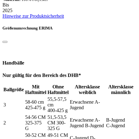
Bis
2025
Hinweise zur Produktsicherheit
Größenumrechnung ERIMA
Handbälle
Nur gültig für den Bereich des DHB*
Mit
Ohne
Altersklasse
Altersklasse
Ballgröße
Haftmittel
Haftmittel
weiblich
männlich
55,5-57,5
58-60 cm
Erwachsene A-
3
cm
425-475 g
Jugend
400-425 g
54-56 CM
51,5-53,5
Erwachsene A-
B-Jugend
2
325-375
CM 300-
Jugend B-Jugend
C-Jugend
G
325 G
50-52 CM
49-51 CM
C-Jugend D-