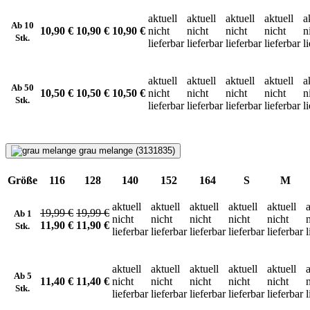
aktuell
aktuell
aktuell
aktuell
a
Ab 10
10,90 €
10,90 €
10,90 €
nicht
nicht
nicht
nicht
n
Stk.
lieferbar
lieferbar
lieferbar
lieferbar
l
aktuell
aktuell
aktuell
aktuell
a
Ab 50
10,50 €
10,50 €
10,50 €
nicht
nicht
nicht
nicht
n
Stk.
lieferbar
lieferbar
lieferbar
lieferbar
l
grau melange (3131835)
Größe
116
128
140
152
164
S
M
aktuell
aktuell
aktuell
aktuell
aktuell
a
19,99 €
19,99 €
Ab 1
nicht
nicht
nicht
nicht
nicht
11,90 €
11,90 €
Stk.
lieferbar
lieferbar
lieferbar
lieferbar
lieferbar
l
aktuell
aktuell
aktuell
aktuell
aktuell
a
Ab 5
11,40 €
11,40 €
nicht
nicht
nicht
nicht
nicht
Stk.
lieferbar
lieferbar
lieferbar
lieferbar
lieferbar
l