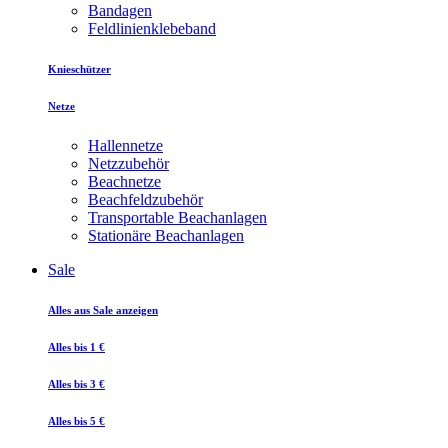
Bandagen
Feldlinienklebeband
Knieschützer
Netze
Hallennetze
Netzzubehör
Beachnetze
Beachfeldzubehör
Transportable Beachanlagen
Stationäre Beachanlagen
Sale
Alles aus Sale anzeigen
Alles bis 1 €
Alles bis 3 €
Alles bis 5 €