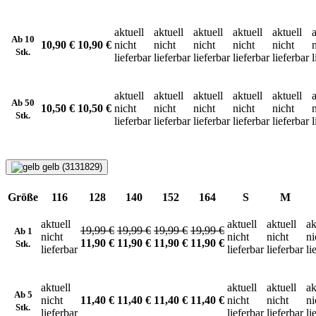
aktuell
aktuell
aktuell
aktuell
aktuell
a
Ab 10
10,90 €
10,90 €
nicht
nicht
nicht
nicht
nicht
Stk.
lieferbar
lieferbar
lieferbar
lieferbar
lieferbar
l
aktuell
aktuell
aktuell
aktuell
aktuell
a
Ab 50
10,50 €
10,50 €
nicht
nicht
nicht
nicht
nicht
Stk.
lieferbar
lieferbar
lieferbar
lieferbar
lieferbar
l
gelb (3131829)
Größe
116
128
140
152
164
S
M
aktuell
aktuell
aktuell
ak
19,99 €
19,99 €
19,99 €
19,99 €
Ab 1
nicht
nicht
nicht
ni
11,90 €
11,90 €
11,90 €
11,90 €
Stk.
lieferbar
lieferbar
lieferbar
li
aktuell
aktuell
aktuell
ak
Ab 5
nicht
11,40 €
11,40 €
11,40 €
11,40 €
nicht
nicht
ni
Stk.
lieferbar
lieferbar
lieferbar
li