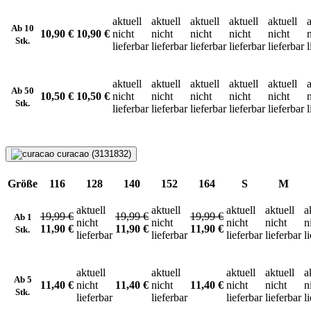
aktuell
aktuell
aktuell
aktuell
aktuell
a
Ab 10
10,90 €
10,90 €
nicht
nicht
nicht
nicht
nicht
Stk.
lieferbar
lieferbar
lieferbar
lieferbar
lieferbar
l
aktuell
aktuell
aktuell
aktuell
aktuell
a
Ab 50
10,50 €
10,50 €
nicht
nicht
nicht
nicht
nicht
Stk.
lieferbar
lieferbar
lieferbar
lieferbar
lieferbar
l
curacao (3131832)
Größe
116
128
140
152
164
S
M
aktuell
aktuell
aktuell
aktuell
a
19,99 €
19,99 €
19,99 €
Ab 1
nicht
nicht
nicht
nicht
n
11,90 €
11,90 €
11,90 €
Stk.
lieferbar
lieferbar
lieferbar
lieferbar
l
aktuell
aktuell
aktuell
aktuell
a
Ab 5
11,40 €
nicht
11,40 €
nicht
11,40 €
nicht
nicht
n
Stk.
lieferbar
lieferbar
lieferbar
lieferbar
l