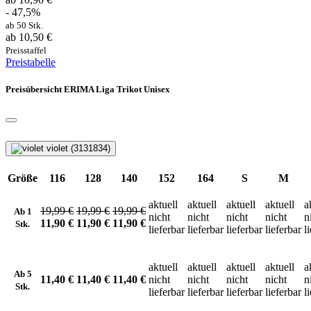
- 47,5%
ab 50 Stk.
ab 10,50 €
Preisstaffel
Preistabelle
Preisübersicht ERIMA Liga Trikot Unisex
violet (3131834)
Größe
116
128
140
152
164
S
M
aktuell
aktuell
aktuell
aktuell
a
19,99 €
19,99 €
19,99 €
Ab 1
nicht
nicht
nicht
nicht
n
11,90 €
11,90 €
11,90 €
Stk.
lieferbar
lieferbar
lieferbar
lieferbar
l
aktuell
aktuell
aktuell
aktuell
a
Ab 5
11,40 €
11,40 €
11,40 €
nicht
nicht
nicht
nicht
n
Stk.
lieferbar
lieferbar
lieferbar
lieferbar
l