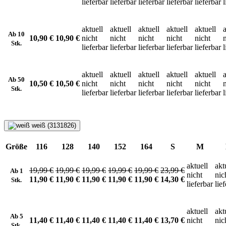
lieferbar
lieferbar
lieferbar
lieferbar
lieferbar
l
aktuell
aktuell
aktuell
aktuell
aktuell
a
Ab 10
10,90 €
10,90 €
nicht
nicht
nicht
nicht
nicht
Stk.
lieferbar
lieferbar
lieferbar
lieferbar
lieferbar
l
aktuell
aktuell
aktuell
aktuell
aktuell
a
Ab 50
10,50 €
10,50 €
nicht
nicht
nicht
nicht
nicht
Stk.
lieferbar
lieferbar
lieferbar
lieferbar
lieferbar
l
weiß (3131826)
Größe
116
128
140
152
164
S
M
aktuell
akt
19,99 €
19,99 €
19,99 €
19,99 €
19,99 €
23,99 €
Ab 1
nicht
nic
11,90 €
11,90 €
11,90 €
11,90 €
11,90 €
14,30 €
Stk.
lieferbar
lie
aktuell
akt
Ab 5
11,40 €
11,40 €
11,40 €
11,40 €
11,40 €
13,70 €
nicht
nic
Stk.