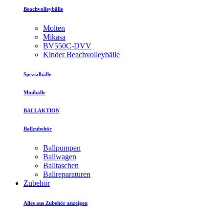
Beachvolleybälle
Molten
Mikasa
BV550C-DVV
Kinder Beachvolleybälle
Spezialbälle
Minibälle
BALLAKTION
Ballzubehör
Ballpumpen
Ballwagen
Balltaschen
Ballreparaturen
Zubehör
Alles aus Zubehör anzeigen