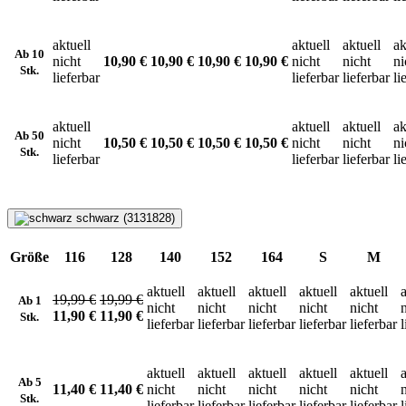
aktuell
aktuell
aktuell
ak
Ab 10
nicht
10,90 €
10,90 €
10,90 €
10,90 €
nicht
nicht
ni
Stk.
lieferbar
lieferbar
lieferbar
li
aktuell
aktuell
aktuell
ak
Ab 50
nicht
10,50 €
10,50 €
10,50 €
10,50 €
nicht
nicht
ni
Stk.
lieferbar
lieferbar
lieferbar
li
schwarz (3131828)
Größe
116
128
140
152
164
S
M
aktuell
aktuell
aktuell
aktuell
aktuell
a
19,99 €
19,99 €
Ab 1
nicht
nicht
nicht
nicht
nicht
11,90 €
11,90 €
Stk.
lieferbar
lieferbar
lieferbar
lieferbar
lieferbar
l
aktuell
aktuell
aktuell
aktuell
aktuell
a
Ab 5
11,40 €
11,40 €
nicht
nicht
nicht
nicht
nicht
Stk.
lieferbar
lieferbar
lieferbar
lieferbar
lieferbar
l