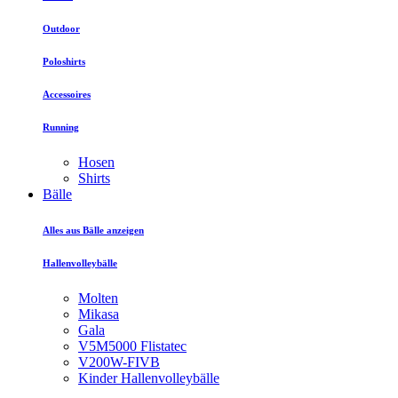
Outdoor
Poloshirts
Accessoires
Running
Hosen
Shirts
Bälle
Alles aus Bälle anzeigen
Hallenvolleybälle
Molten
Mikasa
Gala
V5M5000 Flistatec
V200W-FIVB
Kinder Hallenvolleybälle