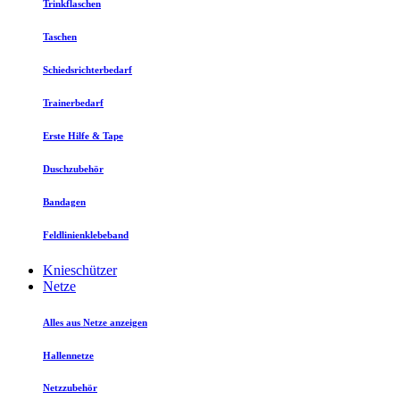
Trinkflaschen
Taschen
Schiedsrichterbedarf
Trainerbedarf
Erste Hilfe & Tape
Duschzubehör
Bandagen
Feldlinienklebeband
Knieschützer
Netze
Alles aus Netze anzeigen
Hallennetze
Netzzubehör