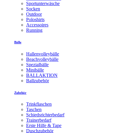
Sportunterwäsche
Socken
Outdoor
Poloshirts
Accessoires
Running
Bälle
Hallenvolleybälle
Beachvolleybälle
Spezialbälle
Minibälle
BALLAKTION
Ballzubehör
Zubehör
Trinkflaschen
Taschen
Schiedsrichterbedarf
Trainerbedarf
Erste Hilfe & Tape
Duschzubehör