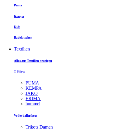
Puma
Kempa
Kids
Badelatschen
Textilien
Alles aus Textilien anzeigen
T-Shirts
PUMA
KEMPA
JAKO
ERIMA
hummel
Volleyballtrikots
Trikots Damen