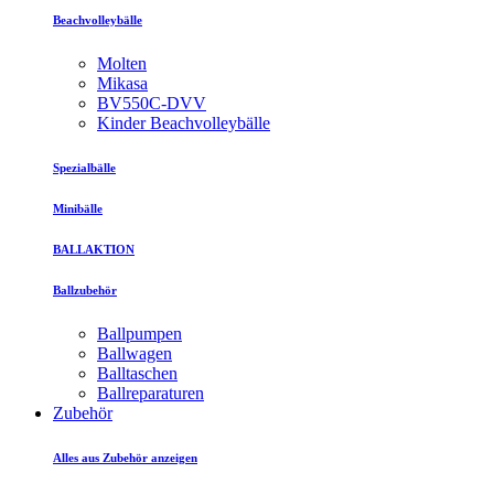
Beachvolleybälle
Molten
Mikasa
BV550C-DVV
Kinder Beachvolleybälle
Spezialbälle
Minibälle
BALLAKTION
Ballzubehör
Ballpumpen
Ballwagen
Balltaschen
Ballreparaturen
Zubehör
Alles aus Zubehör anzeigen