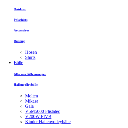
Outdoor
Poloshirts
Accessoires
Running
Hosen
Shirts
Bälle
Alles aus Bälle anzeigen
Hallenvolleybälle
Molten
Mikasa
Gala
V5M5000 Flistatec
V200W-FIVB
Kinder Hallenvolleybälle