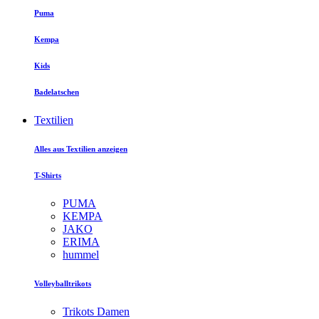
Puma
Kempa
Kids
Badelatschen
Textilien
Alles aus Textilien anzeigen
T-Shirts
PUMA
KEMPA
JAKO
ERIMA
hummel
Volleyballtrikots
Trikots Damen