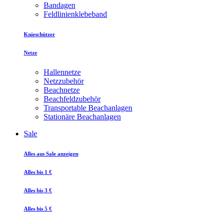
Bandagen
Feldlinienklebeband
Knieschützer
Netze
Hallennetze
Netzzubehör
Beachnetze
Beachfeldzubehör
Transportable Beachanlagen
Stationäre Beachanlagen
Sale
Alles aus Sale anzeigen
Alles bis 1 €
Alles bis 3 €
Alles bis 5 €