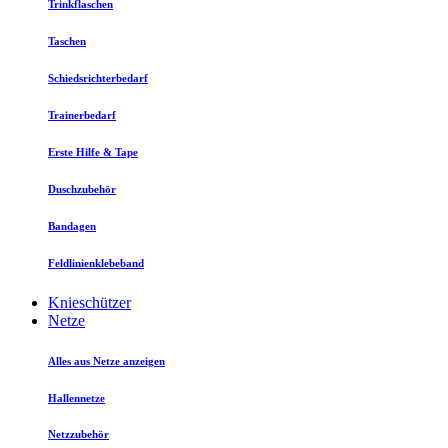
Trinkflaschen
Taschen
Schiedsrichterbedarf
Trainerbedarf
Erste Hilfe & Tape
Duschzubehör
Bandagen
Feldlinienklebeband
Knieschützer
Netze
Alles aus Netze anzeigen
Hallennetze
Netzzubehör