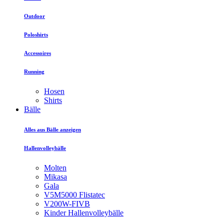
Outdoor
Poloshirts
Accessoires
Running
Hosen
Shirts
Bälle
Alles aus Bälle anzeigen
Hallenvolleybälle
Molten
Mikasa
Gala
V5M5000 Flistatec
V200W-FIVB
Kinder Hallenvolleybälle