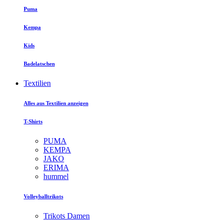
Puma
Kempa
Kids
Badelatschen
Textilien
Alles aus Textilien anzeigen
T-Shirts
PUMA
KEMPA
JAKO
ERIMA
hummel
Volleyballtrikots
Trikots Damen