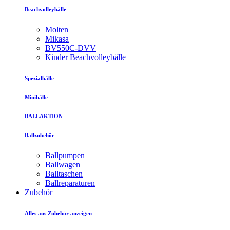
Beachvolleybälle
Molten
Mikasa
BV550C-DVV
Kinder Beachvolleybälle
Spezialbälle
Minibälle
BALLAKTION
Ballzubehör
Ballpumpen
Ballwagen
Balltaschen
Ballreparaturen
Zubehör
Alles aus Zubehör anzeigen