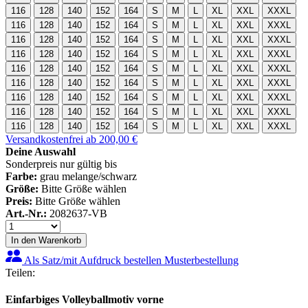
116
128
140
152
164
S
M
L
XL
XXL
XXXL
116
128
140
152
164
S
M
L
XL
XXL
XXXL
116
128
140
152
164
S
M
L
XL
XXL
XXXL
116
128
140
152
164
S
M
L
XL
XXL
XXXL
116
128
140
152
164
S
M
L
XL
XXL
XXXL
116
128
140
152
164
S
M
L
XL
XXL
XXXL
116
128
140
152
164
S
M
L
XL
XXL
XXXL
116
128
140
152
164
S
M
L
XL
XXL
XXXL
116
128
140
152
164
S
M
L
XL
XXL
XXXL
Versandkostenfrei ab 200,00 €
Deine Auswahl
Sonderpreis nur gültig bis
Farbe:
grau melange/schwarz
Größe:
Bitte Größe wählen
Preis:
Bitte Größe wählen
Art.-Nr.:
2082637-VB
In den Warenkorb
Als Satz/mit Aufdruck bestellen
Musterbestellung
Teilen:
Einfarbiges Volleyballmotiv vorne