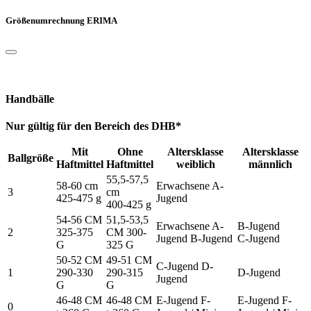
Größenumrechnung ERIMA
Handbälle
Nur gültig für den Bereich des DHB*
Mit
Ohne
Altersklasse
Altersklasse
Ballgröße
Haftmittel
Haftmittel
weiblich
männlich
55,5-57,5
58-60 cm
Erwachsene A-
3
cm
425-475 g
Jugend
400-425 g
54-56 CM
51,5-53,5
Erwachsene A-
B-Jugend
2
325-375
CM 300-
Jugend B-Jugend
C-Jugend
G
325 G
50-52 CM
49-51 CM
C-Jugend D-
1
290-330
290-315
D-Jugend
Jugend
G
G
46-48 CM
46-48 CM
E-Jugend F-
E-Jugend F-
0