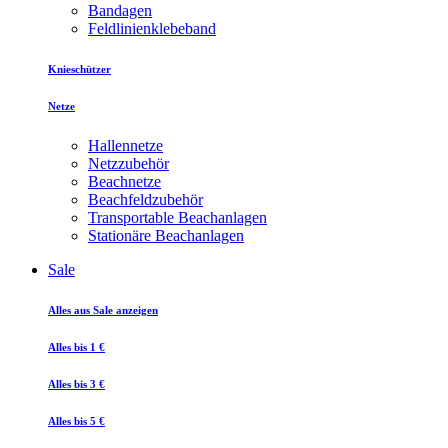
Bandagen
Feldlinienklebeband
Knieschützer
Netze
Hallennetze
Netzzubehör
Beachnetze
Beachfeldzubehör
Transportable Beachanlagen
Stationäre Beachanlagen
Sale
Alles aus Sale anzeigen
Alles bis 1 €
Alles bis 3 €
Alles bis 5 €