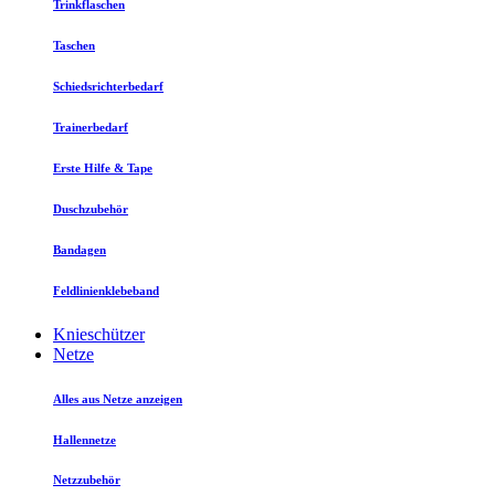
Trinkflaschen
Taschen
Schiedsrichterbedarf
Trainerbedarf
Erste Hilfe & Tape
Duschzubehör
Bandagen
Feldlinienklebeband
Knieschützer
Netze
Alles aus Netze anzeigen
Hallennetze
Netzzubehör