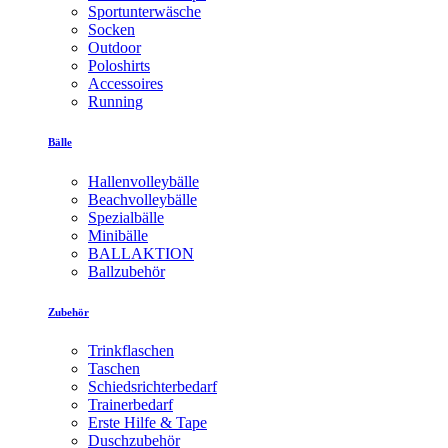
Sportunterwäsche
Socken
Outdoor
Poloshirts
Accessoires
Running
Bälle
Hallenvolleybälle
Beachvolleybälle
Spezialbälle
Minibälle
BALLAKTION
Ballzubehör
Zubehör
Trinkflaschen
Taschen
Schiedsrichterbedarf
Trainerbedarf
Erste Hilfe & Tape
Duschzubehör