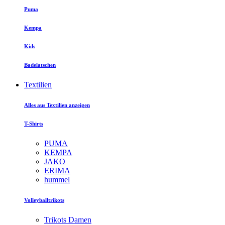
Puma
Kempa
Kids
Badelatschen
Textilien
Alles aus Textilien anzeigen
T-Shirts
PUMA
KEMPA
JAKO
ERIMA
hummel
Volleyballtrikots
Trikots Damen