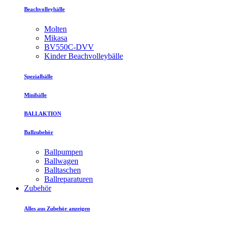
Beachvolleybälle
Molten
Mikasa
BV550C-DVV
Kinder Beachvolleybälle
Spezialbälle
Minibälle
BALLAKTION
Ballzubehör
Ballpumpen
Ballwagen
Balltaschen
Ballreparaturen
Zubehör
Alles aus Zubehör anzeigen