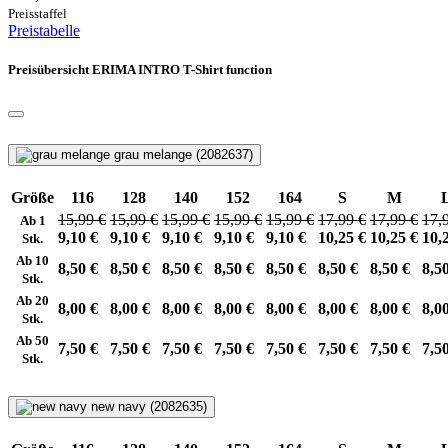
Preisstaffel
Preistabelle
Preisübersicht ERIMA INTRO T-Shirt function
grau melange (2082637)
Größe
116
128
140
152
164
S
M
15,99 €
15,99 €
15,99 €
15,99 €
15,99 €
17,99 €
17,99 €
17,
Ab 1
9,10 €
9,10 €
9,10 €
9,10 €
9,10 €
10,25 €
10,25 €
10,
Stk.
Ab 10
8,50 €
8,50 €
8,50 €
8,50 €
8,50 €
8,50 €
8,50 €
8,5
Stk.
Ab 20
8,00 €
8,00 €
8,00 €
8,00 €
8,00 €
8,00 €
8,00 €
8,0
Stk.
Ab 50
7,50 €
7,50 €
7,50 €
7,50 €
7,50 €
7,50 €
7,50 €
7,5
Stk.
new navy (2082635)