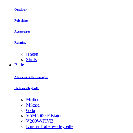
Outdoor
Poloshirts
Accessoires
Running
Hosen
Shirts
Bälle
Alles aus Bälle anzeigen
Hallenvolleybälle
Molten
Mikasa
Gala
V5M5000 Flistatec
V200W-FIVB
Kinder Hallenvolleybälle