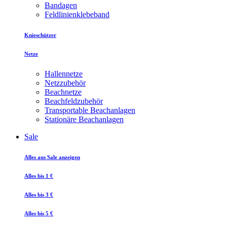
Bandagen
Feldlinienklebeband
Knieschützer
Netze
Hallennetze
Netzzubehör
Beachnetze
Beachfeldzubehör
Transportable Beachanlagen
Stationäre Beachanlagen
Sale
Alles aus Sale anzeigen
Alles bis 1 €
Alles bis 3 €
Alles bis 5 €