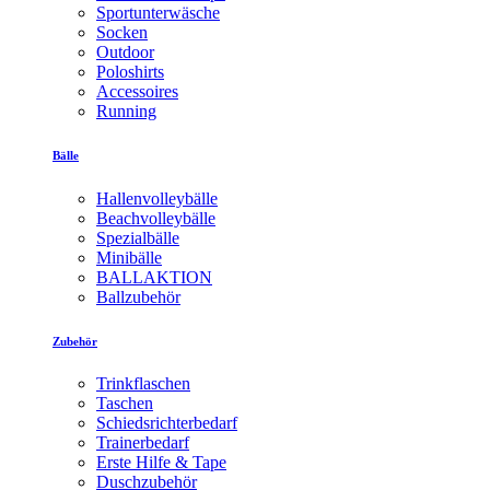
Sportunterwäsche
Socken
Outdoor
Poloshirts
Accessoires
Running
Bälle
Hallenvolleybälle
Beachvolleybälle
Spezialbälle
Minibälle
BALLAKTION
Ballzubehör
Zubehör
Trinkflaschen
Taschen
Schiedsrichterbedarf
Trainerbedarf
Erste Hilfe & Tape
Duschzubehör