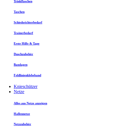
Trinkflaschen
Taschen
Schiedsrichterbedarf
Trainerbedarf
Erste Hilfe & Tape
Duschzubehör
Bandagen
Feldlinienklebeband
Knieschützer
Netze
Alles aus Netze anzeigen
Hallennetze
Netzzubehör