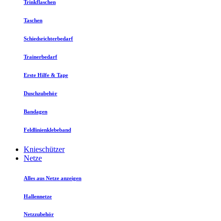
Trinkflaschen
Taschen
Schiedsrichterbedarf
Trainerbedarf
Erste Hilfe & Tape
Duschzubehör
Bandagen
Feldlinienklebeband
Knieschützer
Netze
Alles aus Netze anzeigen
Hallennetze
Netzzubehör