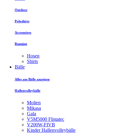
Outdoor
Poloshirts
Accessoires
Running
Hosen
Shirts
Bälle
Alles aus Bälle anzeigen
Hallenvolleybälle
Molten
Mikasa
Gala
V5M5000 Flistatec
V200W-FIVB
Kinder Hallenvolleybälle