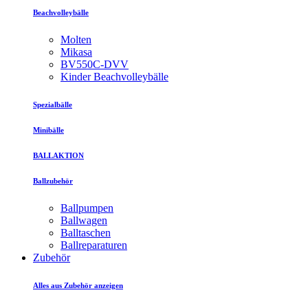
Beachvolleybälle
Molten
Mikasa
BV550C-DVV
Kinder Beachvolleybälle
Spezialbälle
Minibälle
BALLAKTION
Ballzubehör
Ballpumpen
Ballwagen
Balltaschen
Ballreparaturen
Zubehör
Alles aus Zubehör anzeigen