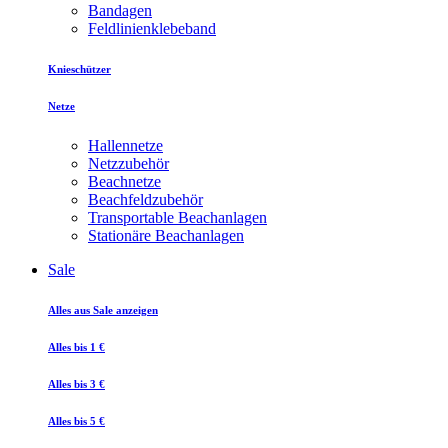
Bandagen
Feldlinienklebeband
Knieschützer
Netze
Hallennetze
Netzzubehör
Beachnetze
Beachfeldzubehör
Transportable Beachanlagen
Stationäre Beachanlagen
Sale
Alles aus Sale anzeigen
Alles bis 1 €
Alles bis 3 €
Alles bis 5 €