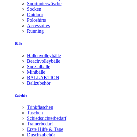
Sportunterwäsche
Socken
Outdoor
Poloshirts
Accessoires
Running
Bälle
Hallenvolleybälle
Beachvolleybälle
Spezialbälle
Minibälle
BALLAKTION
Ballzubehör
Zubehör
Trinkflaschen
Taschen
Schiedsrichterbedarf
Trainerbedarf
Erste Hilfe & Tape
Duschzubehör