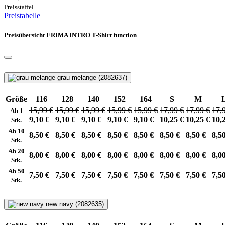
Preisstaffel
Preistabelle
Preisübersicht ERIMA INTRO T-Shirt function
grau melange (2082637)
Größe
116
128
140
152
164
S
M
15,99 €
15,99 €
15,99 €
15,99 €
15,99 €
17,99 €
17,99 €
17,
Ab 1
9,10 €
9,10 €
9,10 €
9,10 €
9,10 €
10,25 €
10,25 €
10,
Stk.
Ab 10
8,50 €
8,50 €
8,50 €
8,50 €
8,50 €
8,50 €
8,50 €
8,5
Stk.
Ab 20
8,00 €
8,00 €
8,00 €
8,00 €
8,00 €
8,00 €
8,00 €
8,0
Stk.
Ab 50
7,50 €
7,50 €
7,50 €
7,50 €
7,50 €
7,50 €
7,50 €
7,5
Stk.
new navy (2082635)