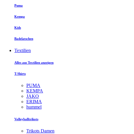
Puma
Kempa
Kids
Badelatschen
Textilien
Alles aus Textilien anzeigen
T-Shirts
PUMA
KEMPA
JAKO
ERIMA
hummel
Volleyballtrikots
Trikots Damen