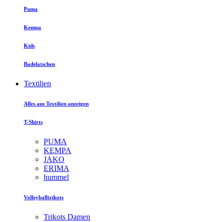
Puma
Kempa
Kids
Badelatschen
Textilien
Alles aus Textilien anzeigen
T-Shirts
PUMA
KEMPA
JAKO
ERIMA
hummel
Volleyballtrikots
Trikots Damen