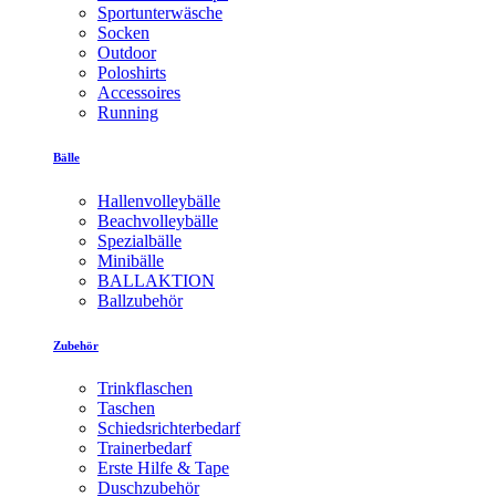
Sportunterwäsche
Socken
Outdoor
Poloshirts
Accessoires
Running
Bälle
Hallenvolleybälle
Beachvolleybälle
Spezialbälle
Minibälle
BALLAKTION
Ballzubehör
Zubehör
Trinkflaschen
Taschen
Schiedsrichterbedarf
Trainerbedarf
Erste Hilfe & Tape
Duschzubehör