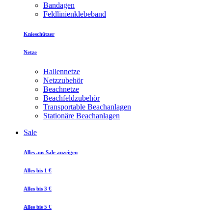
Bandagen
Feldlinienklebeband
Knieschützer
Netze
Hallennetze
Netzzubehör
Beachnetze
Beachfeldzubehör
Transportable Beachanlagen
Stationäre Beachanlagen
Sale
Alles aus Sale anzeigen
Alles bis 1 €
Alles bis 3 €
Alles bis 5 €