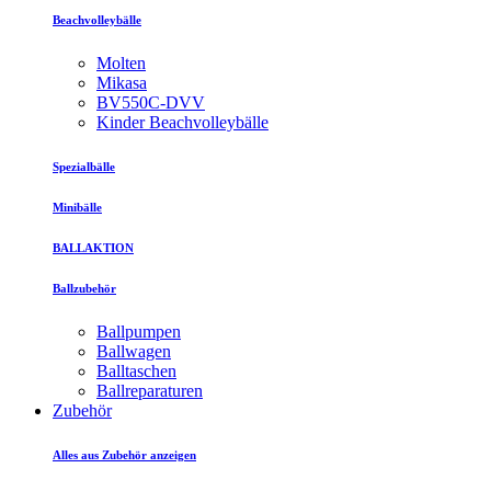
Beachvolleybälle
Molten
Mikasa
BV550C-DVV
Kinder Beachvolleybälle
Spezialbälle
Minibälle
BALLAKTION
Ballzubehör
Ballpumpen
Ballwagen
Balltaschen
Ballreparaturen
Zubehör
Alles aus Zubehör anzeigen