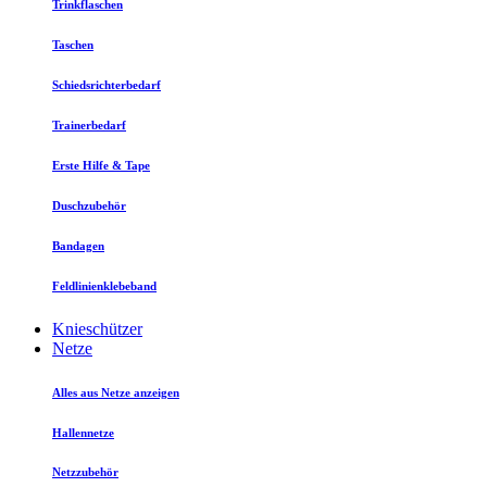
Trinkflaschen
Taschen
Schiedsrichterbedarf
Trainerbedarf
Erste Hilfe & Tape
Duschzubehör
Bandagen
Feldlinienklebeband
Knieschützer
Netze
Alles aus Netze anzeigen
Hallennetze
Netzzubehör