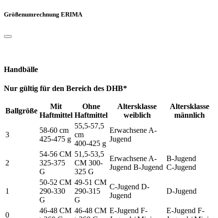
Größenumrechnung ERIMA
Handbälle
Nur gültig für den Bereich des DHB*
Mit
Ohne
Altersklasse
Altersklasse
Ballgröße
Haftmittel
Haftmittel
weiblich
männlich
55,5-57,5
58-60 cm
Erwachsene A-
3
cm
425-475 g
Jugend
400-425 g
54-56 CM
51,5-53,5
Erwachsene A-
B-Jugend
2
325-375
CM 300-
Jugend B-Jugend
C-Jugend
G
325 G
50-52 CM
49-51 CM
C-Jugend D-
1
290-330
290-315
D-Jugend
Jugend
G
G
46-48 CM
46-48 CM
E-Jugend F-
E-Jugend F-
0