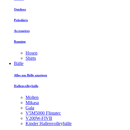
Outdoor
Poloshirts
Accessoires
Running
Hosen
Shirts
Bälle
Alles aus Bälle anzeigen
Hallenvolleybälle
Molten
Mikasa
Gala
V5M5000 Flistatec
V200W-FIVB
Kinder Hallenvolleybälle