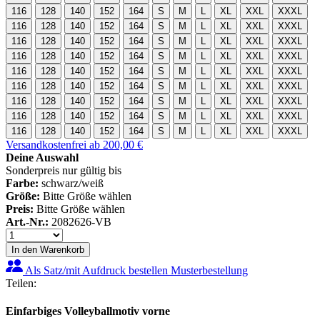
116
128
140
152
164
S
M
L
XL
XXL
XXXL
116
128
140
152
164
S
M
L
XL
XXL
XXXL
116
128
140
152
164
S
M
L
XL
XXL
XXXL
116
128
140
152
164
S
M
L
XL
XXL
XXXL
116
128
140
152
164
S
M
L
XL
XXL
XXXL
116
128
140
152
164
S
M
L
XL
XXL
XXXL
116
128
140
152
164
S
M
L
XL
XXL
XXXL
116
128
140
152
164
S
M
L
XL
XXL
XXXL
116
128
140
152
164
S
M
L
XL
XXL
XXXL
Versandkostenfrei ab 200,00 €
Deine Auswahl
Sonderpreis nur gültig bis
Farbe:
schwarz/weiß
Größe:
Bitte Größe wählen
Preis:
Bitte Größe wählen
Art.-Nr.:
2082626-VB
In den Warenkorb
Als Satz/mit Aufdruck bestellen
Musterbestellung
Teilen:
Einfarbiges Volleyballmotiv vorne