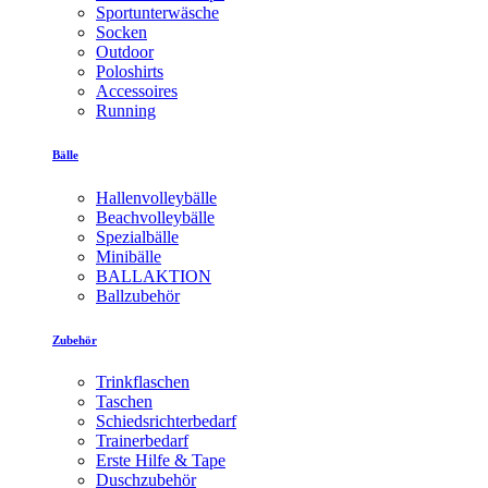
Sportunterwäsche
Socken
Outdoor
Poloshirts
Accessoires
Running
Bälle
Hallenvolleybälle
Beachvolleybälle
Spezialbälle
Minibälle
BALLAKTION
Ballzubehör
Zubehör
Trinkflaschen
Taschen
Schiedsrichterbedarf
Trainerbedarf
Erste Hilfe & Tape
Duschzubehör