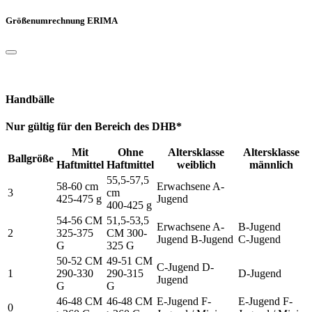
Größenumrechnung ERIMA
Handbälle
Nur gültig für den Bereich des DHB*
Mit
Ohne
Altersklasse
Altersklasse
Ballgröße
Haftmittel
Haftmittel
weiblich
männlich
55,5-57,5
58-60 cm
Erwachsene A-
3
cm
425-475 g
Jugend
400-425 g
54-56 CM
51,5-53,5
Erwachsene A-
B-Jugend
2
325-375
CM 300-
Jugend B-Jugend
C-Jugend
G
325 G
50-52 CM
49-51 CM
C-Jugend D-
1
290-330
290-315
D-Jugend
Jugend
G
G
46-48 CM
46-48 CM
E-Jugend F-
E-Jugend F-
0