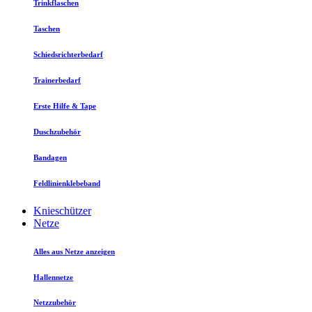
Trinkflaschen
Taschen
Schiedsrichterbedarf
Trainerbedarf
Erste Hilfe & Tape
Duschzubehör
Bandagen
Feldlinienklebeband
Knieschützer
Netze
Alles aus Netze anzeigen
Hallennetze
Netzzubehör