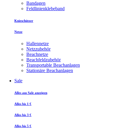
Bandagen
Feldlinienklebeband
Knieschützer
Netze
Hallennetze
Netzzubehör
Beachnetze
Beachfeldzubehör
Transportable Beachanlagen
Stationäre Beachanlagen
Sale
Alles aus Sale anzeigen
Alles bis 1 €
Alles bis 3 €
Alles bis 5 €