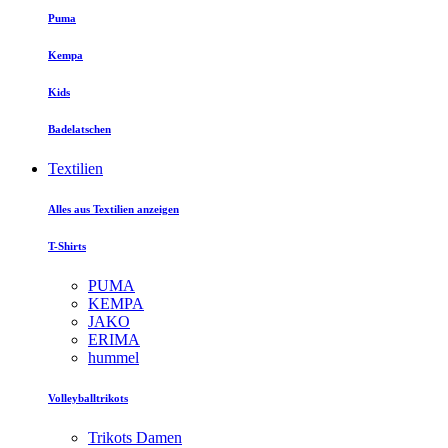
Puma
Kempa
Kids
Badelatschen
Textilien
Alles aus Textilien anzeigen
T-Shirts
PUMA
KEMPA
JAKO
ERIMA
hummel
Volleyballtrikots
Trikots Damen