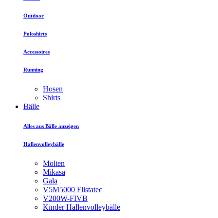
Outdoor
Poloshirts
Accessoires
Running
Hosen
Shirts
Bälle
Alles aus Bälle anzeigen
Hallenvolleybälle
Molten
Mikasa
Gala
V5M5000 Flistatec
V200W-FIVB
Kinder Hallenvolleybälle