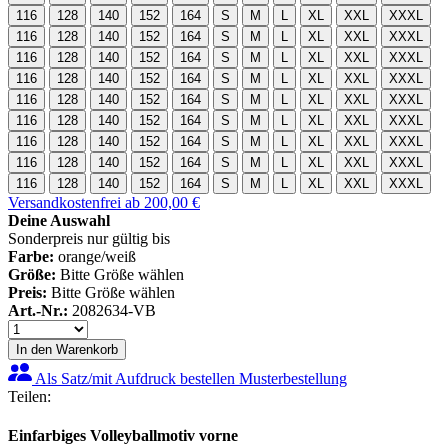
116
128
140
152
164
S
M
L
XL
XXL
XXXL
116
128
140
152
164
S
M
L
XL
XXL
XXXL
116
128
140
152
164
S
M
L
XL
XXL
XXXL
116
128
140
152
164
S
M
L
XL
XXL
XXXL
116
128
140
152
164
S
M
L
XL
XXL
XXXL
116
128
140
152
164
S
M
L
XL
XXL
XXXL
116
128
140
152
164
S
M
L
XL
XXL
XXXL
116
128
140
152
164
S
M
L
XL
XXL
XXXL
116
128
140
152
164
S
M
L
XL
XXL
XXXL
Versandkostenfrei ab 200,00 €
Deine Auswahl
Sonderpreis nur gültig bis
Farbe:
orange/weiß
Größe:
Bitte Größe wählen
Preis:
Bitte Größe wählen
Art.-Nr.:
2082634-VB
In den Warenkorb
Als Satz/mit Aufdruck bestellen
Musterbestellung
Teilen:
Einfarbiges Volleyballmotiv vorne