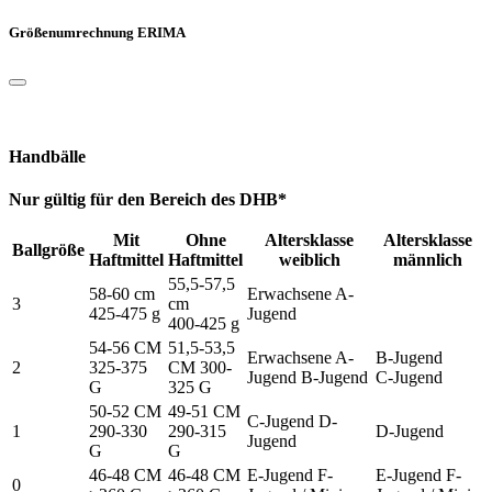
Größenumrechnung ERIMA
Handbälle
Nur gültig für den Bereich des DHB*
Mit
Ohne
Altersklasse
Altersklasse
Ballgröße
Haftmittel
Haftmittel
weiblich
männlich
55,5-57,5
58-60 cm
Erwachsene A-
3
cm
425-475 g
Jugend
400-425 g
54-56 CM
51,5-53,5
Erwachsene A-
B-Jugend
2
325-375
CM 300-
Jugend B-Jugend
C-Jugend
G
325 G
50-52 CM
49-51 CM
C-Jugend D-
1
290-330
290-315
D-Jugend
Jugend
G
G
46-48 CM
46-48 CM
E-Jugend F-
E-Jugend F-
0