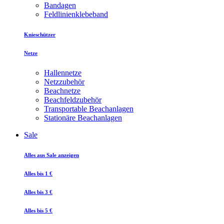
Bandagen
Feldlinienklebeband
Knieschützer
Netze
Hallennetze
Netzzubehör
Beachnetze
Beachfeldzubehör
Transportable Beachanlagen
Stationäre Beachanlagen
Sale
Alles aus Sale anzeigen
Alles bis 1 €
Alles bis 3 €
Alles bis 5 €