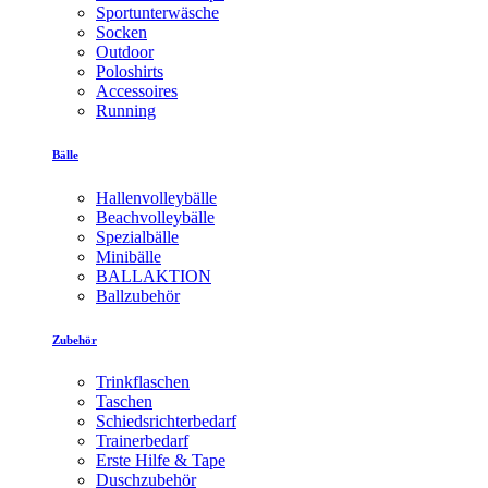
Sportunterwäsche
Socken
Outdoor
Poloshirts
Accessoires
Running
Bälle
Hallenvolleybälle
Beachvolleybälle
Spezialbälle
Minibälle
BALLAKTION
Ballzubehör
Zubehör
Trinkflaschen
Taschen
Schiedsrichterbedarf
Trainerbedarf
Erste Hilfe & Tape
Duschzubehör