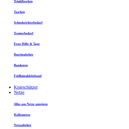
Trinkflaschen
Taschen
Schiedsrichterbedarf
Trainerbedarf
Erste Hilfe & Tape
Duschzubehör
Bandagen
Feldlinienklebeband
Knieschützer
Netze
Alles aus Netze anzeigen
Hallennetze
Netzzubehör