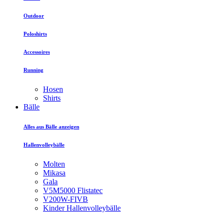
Outdoor
Poloshirts
Accessoires
Running
Hosen
Shirts
Bälle
Alles aus Bälle anzeigen
Hallenvolleybälle
Molten
Mikasa
Gala
V5M5000 Flistatec
V200W-FIVB
Kinder Hallenvolleybälle