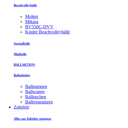
Beachvolleybälle
Molten
Mikasa
BV550C-DVV
Kinder Beachvolleybälle
Spezialbälle
Minibälle
BALLAKTION
Ballzubehör
Ballpumpen
Ballwagen
Balltaschen
Ballreparaturen
Zubehör
Alles aus Zubehör anzeigen