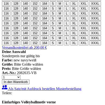
116
128
140
152
164
S
M
L
XL
XXL
XXXL
116
128
140
152
164
S
M
L
XL
XXL
XXXL
116
128
140
152
164
S
M
L
XL
XXL
XXXL
116
128
140
152
164
S
M
L
XL
XXL
XXXL
116
128
140
152
164
S
M
L
XL
XXL
XXXL
116
128
140
152
164
S
M
L
XL
XXL
XXXL
116
128
140
152
164
S
M
L
XL
XXL
XXXL
116
128
140
152
164
S
M
L
XL
XXL
XXXL
116
128
140
152
164
S
M
L
XL
XXL
XXXL
Versandkostenfrei ab 200,00 €
Deine Auswahl
Sonderpreis nur gültig bis
Farbe:
new navy/weiß
Größe:
Bitte Größe wählen
Preis:
Bitte Größe wählen
Art.-Nr.:
2082635-VB
In den Warenkorb
Als Satz/mit Aufdruck bestellen
Musterbestellung
Teilen:
Einfarbiges Volleyballmotiv vorne