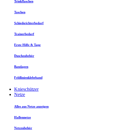
Trinkflaschen
Taschen
Schiedsrichterbedarf
Trainerbedarf
Erste Hilfe & Tape
Duschzubehör
Bandagen
Feldlinienklebeband
Knieschützer
Netze
Alles aus Netze anzeigen
Hallennetze
Netzzubehör