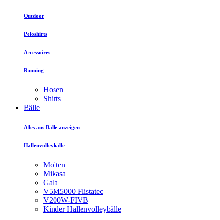
Outdoor
Poloshirts
Accessoires
Running
Hosen
Shirts
Bälle
Alles aus Bälle anzeigen
Hallenvolleybälle
Molten
Mikasa
Gala
V5M5000 Flistatec
V200W-FIVB
Kinder Hallenvolleybälle