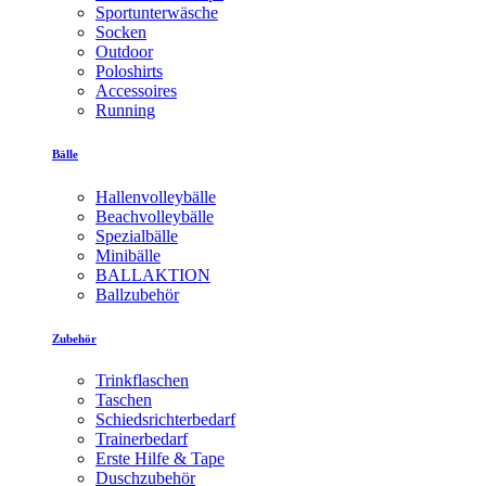
Sportunterwäsche
Socken
Outdoor
Poloshirts
Accessoires
Running
Bälle
Hallenvolleybälle
Beachvolleybälle
Spezialbälle
Minibälle
BALLAKTION
Ballzubehör
Zubehör
Trinkflaschen
Taschen
Schiedsrichterbedarf
Trainerbedarf
Erste Hilfe & Tape
Duschzubehör