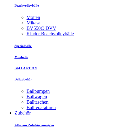
Beachvolleybälle
Molten
Mikasa
BV550C-DVV
Kinder Beachvolleybälle
Spezialbälle
Minibälle
BALLAKTION
Ballzubehör
Ballpumpen
Ballwagen
Balltaschen
Ballreparaturen
Zubehör
Alles aus Zubehör anzeigen