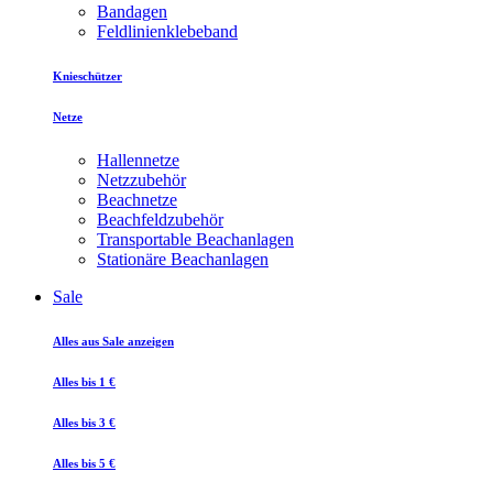
Bandagen
Feldlinienklebeband
Knieschützer
Netze
Hallennetze
Netzzubehör
Beachnetze
Beachfeldzubehör
Transportable Beachanlagen
Stationäre Beachanlagen
Sale
Alles aus Sale anzeigen
Alles bis 1 €
Alles bis 3 €
Alles bis 5 €