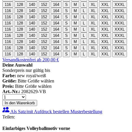
116
128
140
152
164
S
M
L
XL
XXL
XXXL
116
128
140
152
164
S
M
L
XL
XXL
XXXL
116
128
140
152
164
S
M
L
XL
XXL
XXXL
116
128
140
152
164
S
M
L
XL
XXL
XXXL
116
128
140
152
164
S
M
L
XL
XXL
XXXL
116
128
140
152
164
S
M
L
XL
XXL
XXXL
116
128
140
152
164
S
M
L
XL
XXL
XXXL
116
128
140
152
164
S
M
L
XL
XXL
XXXL
116
128
140
152
164
S
M
L
XL
XXL
XXXL
Versandkostenfrei ab 200,00 €
Deine Auswahl
Sonderpreis nur gültig bis
Farbe:
new royal/weiß
Größe:
Bitte Größe wählen
Preis:
Bitte Größe wählen
Art.-Nr.:
2082629-VB
In den Warenkorb
Als Satz/mit Aufdruck bestellen
Musterbestellung
Teilen:
Einfarbiges Volleyballmotiv vorne