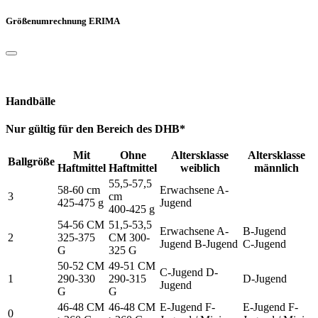
Größenumrechnung ERIMA
Handbälle
Nur gültig für den Bereich des DHB*
Mit
Ohne
Altersklasse
Altersklasse
Ballgröße
Haftmittel
Haftmittel
weiblich
männlich
55,5-57,5
58-60 cm
Erwachsene A-
3
cm
425-475 g
Jugend
400-425 g
54-56 CM
51,5-53,5
Erwachsene A-
B-Jugend
2
325-375
CM 300-
Jugend B-Jugend
C-Jugend
G
325 G
50-52 CM
49-51 CM
C-Jugend D-
1
290-330
290-315
D-Jugend
Jugend
G
G
46-48 CM
46-48 CM
E-Jugend F-
E-Jugend F-
0