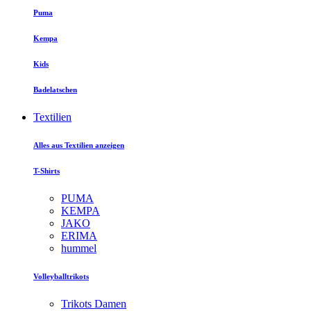
Puma
Kempa
Kids
Badelatschen
Textilien
Alles aus Textilien anzeigen
T-Shirts
PUMA
KEMPA
JAKO
ERIMA
hummel
Volleyballtrikots
Trikots Damen