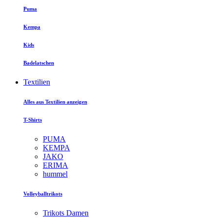
Puma
Kempa
Kids
Badelatschen
Textilien
Alles aus Textilien anzeigen
T-Shirts
PUMA
KEMPA
JAKO
ERIMA
hummel
Volleyballtrikots
Trikots Damen