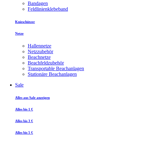
Bandagen
Feldlinienklebeband
Knieschützer
Netze
Hallennetze
Netzzubehör
Beachnetze
Beachfeldzubehör
Transportable Beachanlagen
Stationäre Beachanlagen
Sale
Alles aus Sale anzeigen
Alles bis 1 €
Alles bis 3 €
Alles bis 5 €