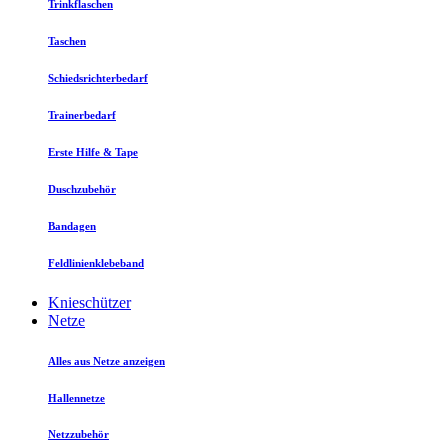
Trinkflaschen
Taschen
Schiedsrichterbedarf
Trainerbedarf
Erste Hilfe & Tape
Duschzubehör
Bandagen
Feldlinienklebeband
Knieschützer
Netze
Alles aus Netze anzeigen
Hallennetze
Netzzubehör