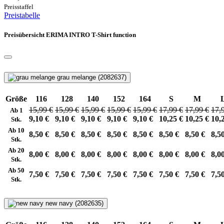
Preisstaffel
Preistabelle
Preisübersicht ERIMA INTRO T-Shirt function
grau melange (2082637)
Größe
116
128
140
152
164
S
M
15,99 €
15,99 €
15,99 €
15,99 €
15,99 €
17,99 €
17,99 €
17,
Ab 1
9,10 €
9,10 €
9,10 €
9,10 €
9,10 €
10,25 €
10,25 €
10,
Stk.
Ab 10
8,50 €
8,50 €
8,50 €
8,50 €
8,50 €
8,50 €
8,50 €
8,5
Stk.
Ab 20
8,00 €
8,00 €
8,00 €
8,00 €
8,00 €
8,00 €
8,00 €
8,0
Stk.
Ab 50
7,50 €
7,50 €
7,50 €
7,50 €
7,50 €
7,50 €
7,50 €
7,5
Stk.
new navy (2082635)