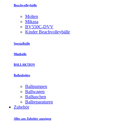
Beachvolleybälle
Molten
Mikasa
BV550C-DVV
Kinder Beachvolleybälle
Spezialbälle
Minibälle
BALLAKTION
Ballzubehör
Ballpumpen
Ballwagen
Balltaschen
Ballreparaturen
Zubehör
Alles aus Zubehör anzeigen