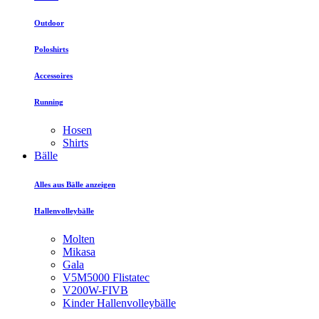
Outdoor
Poloshirts
Accessoires
Running
Hosen
Shirts
Bälle
Alles aus Bälle anzeigen
Hallenvolleybälle
Molten
Mikasa
Gala
V5M5000 Flistatec
V200W-FIVB
Kinder Hallenvolleybälle