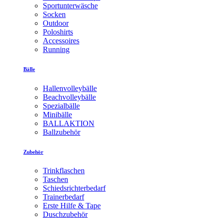
Sportunterwäsche
Socken
Outdoor
Poloshirts
Accessoires
Running
Bälle
Hallenvolleybälle
Beachvolleybälle
Spezialbälle
Minibälle
BALLAKTION
Ballzubehör
Zubehör
Trinkflaschen
Taschen
Schiedsrichterbedarf
Trainerbedarf
Erste Hilfe & Tape
Duschzubehör