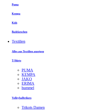
Puma
Kempa
Kids
Badelatschen
Textilien
Alles aus Textilien anzeigen
T-Shirts
PUMA
KEMPA
JAKO
ERIMA
hummel
Volleyballtrikots
Trikots Damen