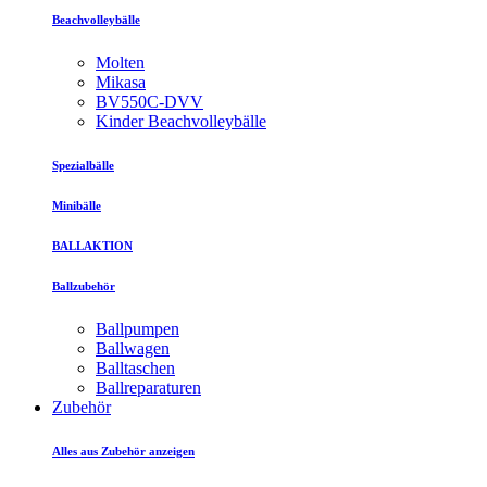
Beachvolleybälle
Molten
Mikasa
BV550C-DVV
Kinder Beachvolleybälle
Spezialbälle
Minibälle
BALLAKTION
Ballzubehör
Ballpumpen
Ballwagen
Balltaschen
Ballreparaturen
Zubehör
Alles aus Zubehör anzeigen