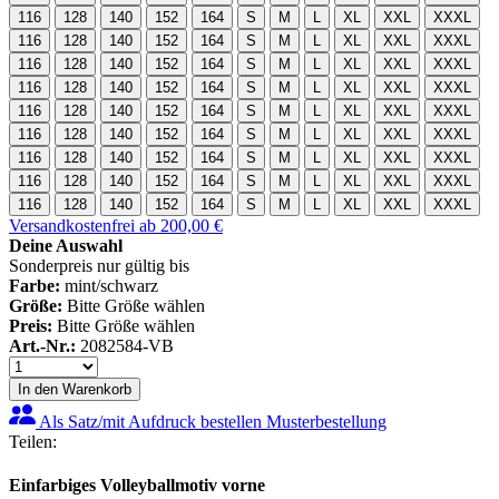
116
128
140
152
164
S
M
L
XL
XXL
XXXL
116
128
140
152
164
S
M
L
XL
XXL
XXXL
116
128
140
152
164
S
M
L
XL
XXL
XXXL
116
128
140
152
164
S
M
L
XL
XXL
XXXL
116
128
140
152
164
S
M
L
XL
XXL
XXXL
116
128
140
152
164
S
M
L
XL
XXL
XXXL
116
128
140
152
164
S
M
L
XL
XXL
XXXL
116
128
140
152
164
S
M
L
XL
XXL
XXXL
116
128
140
152
164
S
M
L
XL
XXL
XXXL
Versandkostenfrei ab 200,00 €
Deine Auswahl
Sonderpreis nur gültig bis
Farbe:
mint/schwarz
Größe:
Bitte Größe wählen
Preis:
Bitte Größe wählen
Art.-Nr.:
2082584-VB
In den Warenkorb
Als Satz/mit Aufdruck bestellen
Musterbestellung
Teilen:
Einfarbiges Volleyballmotiv vorne