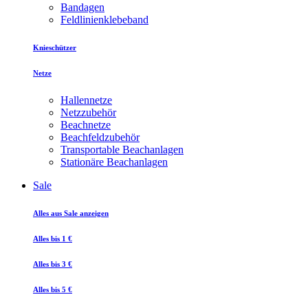
Bandagen
Feldlinienklebeband
Knieschützer
Netze
Hallennetze
Netzzubehör
Beachnetze
Beachfeldzubehör
Transportable Beachanlagen
Stationäre Beachanlagen
Sale
Alles aus Sale anzeigen
Alles bis 1 €
Alles bis 3 €
Alles bis 5 €