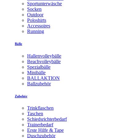
Sportunterwäsche
Socken
Outdoor
Poloshirts
Accessoires
Running
Bälle
Hallenvolleybälle
Beachvolleybälle
Spezialbälle
Minibälle
BALLAKTION
Ballzubehör
Zubehör
Trinkflaschen
Taschen
Schiedsrichterbedarf
Trainerbedarf
Erste Hilfe & Tape
Duschzubehör