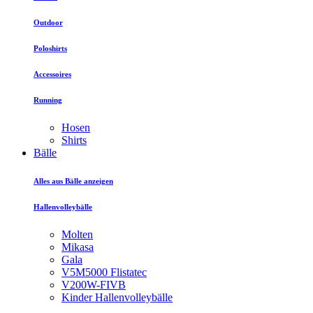
Outdoor
Poloshirts
Accessoires
Running
Hosen
Shirts
Bälle
Alles aus Bälle anzeigen
Hallenvolleybälle
Molten
Mikasa
Gala
V5M5000 Flistatec
V200W-FIVB
Kinder Hallenvolleybälle