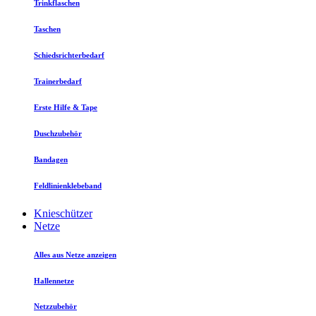
Trinkflaschen
Taschen
Schiedsrichterbedarf
Trainerbedarf
Erste Hilfe & Tape
Duschzubehör
Bandagen
Feldlinienklebeband
Knieschützer
Netze
Alles aus Netze anzeigen
Hallennetze
Netzzubehör