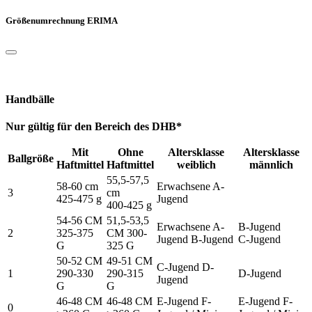
Größenumrechnung ERIMA
Handbälle
Nur gültig für den Bereich des DHB*
Mit
Ohne
Altersklasse
Altersklasse
Ballgröße
Haftmittel
Haftmittel
weiblich
männlich
55,5-57,5
58-60 cm
Erwachsene A-
3
cm
425-475 g
Jugend
400-425 g
54-56 CM
51,5-53,5
Erwachsene A-
B-Jugend
2
325-375
CM 300-
Jugend B-Jugend
C-Jugend
G
325 G
50-52 CM
49-51 CM
C-Jugend D-
1
290-330
290-315
D-Jugend
Jugend
G
G
46-48 CM
46-48 CM
E-Jugend F-
E-Jugend F-
0