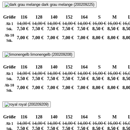
dark grau melange (200209225)
Größe
116
128
140
152
164
S
M
14,00 €
14,00 €
14,00 €
14,00 €
14,00 €
16,00 €
16,00 €
16,
Ab 1
7,50 €
7,50 €
7,50 €
7,50 €
7,50 €
8,50 €
8,50 €
8,5
Stk.
Ab 10
7,00 €
7,00 €
7,00 €
7,00 €
7,00 €
8,00 €
8,00 €
8,0
Stk.
limonengelb (200209208)
Größe
116
128
140
152
164
S
M
14,00 €
14,00 €
14,00 €
14,00 €
14,00 €
16,00 €
16,00 €
16,
Ab 1
7,50 €
7,50 €
7,50 €
7,50 €
7,50 €
8,50 €
8,50 €
8,5
Stk.
Ab 10
7,00 €
7,00 €
7,00 €
7,00 €
7,00 €
8,00 €
8,00 €
8,0
Stk.
royal (200209209)
Größe
116
128
140
152
164
S
M
14,00 €
14,00 €
14,00 €
14,00 €
14,00 €
16,00 €
16,00 €
16,
Ab 1
7,50 €
7,50 €
7,50 €
7,50 €
7,50 €
8,50 €
8,50 €
8,5
Stk.