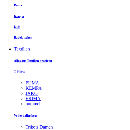
Puma
Kempa
Kids
Badelatschen
Textilien
Alles aus Textilien anzeigen
T-Shirts
PUMA
KEMPA
JAKO
ERIMA
hummel
Volleyballtrikots
Trikots Damen