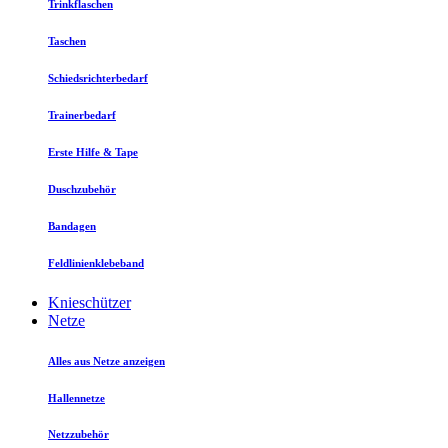
Trinkflaschen
Taschen
Schiedsrichterbedarf
Trainerbedarf
Erste Hilfe & Tape
Duschzubehör
Bandagen
Feldlinienklebeband
Knieschützer
Netze
Alles aus Netze anzeigen
Hallennetze
Netzzubehör