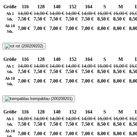
Größe
116
128
140
152
164
S
M
14,00 €
14,00 €
14,00 €
14,00 €
14,00 €
16,00 €
16,00 €
16,
Ab 1
7,50 €
7,50 €
7,50 €
7,50 €
7,50 €
8,50 €
8,50 €
8,5
Stk.
Ab 10
7,00 €
7,00 €
7,00 €
7,00 €
7,00 €
8,00 €
8,00 €
8,0
Stk.
rot (200209202)
Größe
116
128
140
152
164
S
M
14,00 €
14,00 €
14,00 €
14,00 €
14,00 €
16,00 €
16,00 €
16,
Ab 1
7,50 €
7,50 €
7,50 €
7,50 €
7,50 €
8,50 €
8,50 €
8,5
Stk.
Ab 10
7,00 €
7,00 €
7,00 €
7,00 €
7,00 €
8,00 €
8,00 €
8,0
Stk.
kempablau (200209201)
Größe
116
128
140
152
164
S
M
14,00 €
14,00 €
14,00 €
14,00 €
14,00 €
16,00 €
16,00 €
16,
Ab 1
7,50 €
7,50 €
7,50 €
7,50 €
7,50 €
8,50 €
8,50 €
8,5
Stk.
Ab 10
7,00 €
7,00 €
7,00 €
7,00 €
7,00 €
8,00 €
8,00 €
8,0
Stk.