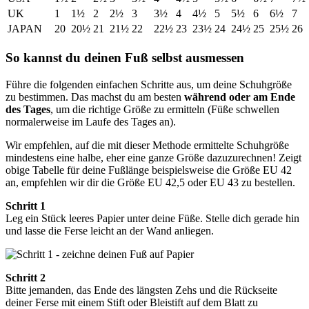
UK
1
1½
2
2½
3
3½
4
4½
5
5½
6
6½
7
JAPAN
20
20½
21
21½
22
22½
23
23½
24
24½
25
25½
26
So kannst du deinen Fuß selbst ausmessen
Führe die folgenden einfachen Schritte aus, um deine Schuhgröße
zu bestimmen. Das machst du am besten
während oder am Ende
des Tages
, um die richtige Größe zu ermitteln (Füße schwellen
normalerweise im Laufe des Tages an).
Wir empfehlen, auf die mit dieser Methode ermittelte Schuhgröße
mindestens eine halbe, eher eine ganze Größe dazuzurechnen! Zeigt
obige Tabelle für deine Fußlänge beispielsweise die Größe EU 42
an, empfehlen wir dir die Größe EU 42,5 oder EU 43 zu bestellen.
Schritt 1
Leg ein Stück leeres Papier unter deine Füße. Stelle dich gerade hin
und lasse die Ferse leicht an der Wand anliegen.
Schritt 2
Bitte jemanden, das Ende des längsten Zehs und die Rückseite
deiner Ferse mit einem Stift oder Bleistift auf dem Blatt zu