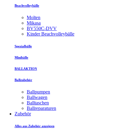
Beachvolleybälle
Molten
Mikasa
BV550C-DVV
Kinder Beachvolleybälle
Spezialbälle
Minibälle
BALLAKTION
Ballzubehör
Ballpumpen
Ballwagen
Balltaschen
Ballreparaturen
Zubehör
Alles aus Zubehör anzeigen