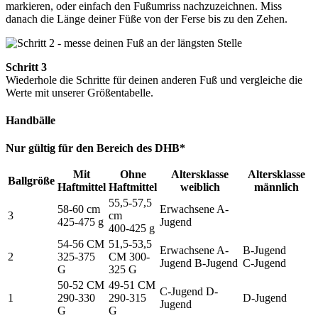
markieren, oder einfach den Fußumriss nachzuzeichnen. Miss
danach die Länge deiner Füße von der Ferse bis zu den Zehen.
Schritt 3
Wiederhole die Schritte für deinen anderen Fuß und vergleiche die
Werte mit unserer Größentabelle.
Handbälle
Nur gültig für den Bereich des DHB*
Mit
Ohne
Altersklasse
Altersklasse
Ballgröße
Haftmittel
Haftmittel
weiblich
männlich
55,5-57,5
58-60 cm
Erwachsene A-
3
cm
425-475 g
Jugend
400-425 g
54-56 CM
51,5-53,5
Erwachsene A-
B-Jugend
2
325-375
CM 300-
Jugend B-Jugend
C-Jugend
G
325 G
50-52 CM
49-51 CM
C-Jugend D-
1
290-330
290-315
D-Jugend
Jugend
G
G