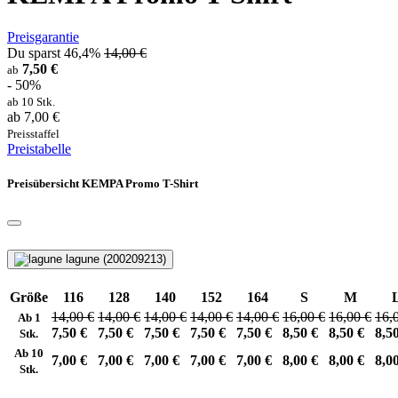
Preisgarantie
Du sparst 46,4%
14,00 €
7,50 €
ab
- 50%
ab 10 Stk.
ab 7,00 €
Preisstaffel
Preistabelle
Preisübersicht KEMPA Promo T-Shirt
lagune (200209213)
Größe
116
128
140
152
164
S
M
14,00 €
14,00 €
14,00 €
14,00 €
14,00 €
16,00 €
16,00 €
16,
Ab 1
7,50 €
7,50 €
7,50 €
7,50 €
7,50 €
8,50 €
8,50 €
8,5
Stk.
Ab 10
7,00 €
7,00 €
7,00 €
7,00 €
7,00 €
8,00 €
8,00 €
8,0
Stk.