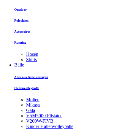
Outdoor
Poloshirts
Accessoires
Running
Hosen
Shirts
Bälle
Alles aus Bälle anzeigen
Hallenvolleybälle
Molten
Mikasa
Gala
V5M5000 Flistatec
V200W-FIVB
Kinder Hallenvolleybälle