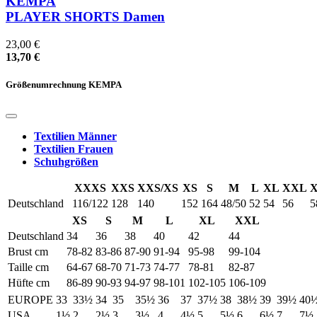
KEMPA
PLAYER SHORTS Damen
23,00 €
13,70 €
Größenumrechnung KEMPA
Textilien Männer
Textilien Frauen
Schuhgrößen
XXXS
XXS
XXS/XS
XS
S
M
L
XL
XXL
Deutschland
116/122
128
140
152
164
48/50
52
54
56
5
XS
S
M
L
XL
XXL
Deutschland
34
36
38
40
42
44
Brust cm
78-82
83-86
87-90
91-94
95-98
99-104
Taille cm
64-67
68-70
71-73
74-77
78-81
82-87
Hüfte cm
86-89
90-93
94-97
98-101
102-105
106-109
EUROPE
33
33½
34
35
35½
36
37
37½
38
38½
39
39½
40
USA
1½
2
2½
3
3½
4
4½
5
5½
6
6½
7
7½