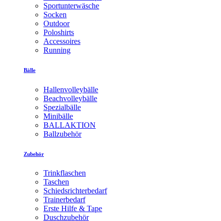
Sportunterwäsche
Socken
Outdoor
Poloshirts
Accessoires
Running
Bälle
Hallenvolleybälle
Beachvolleybälle
Spezialbälle
Minibälle
BALLAKTION
Ballzubehör
Zubehör
Trinkflaschen
Taschen
Schiedsrichterbedarf
Trainerbedarf
Erste Hilfe & Tape
Duschzubehör