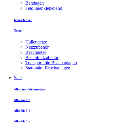
Bandagen
Feldlinienklebeband
Knieschützer
Netze
Hallennetze
Netzzubehör
Beachnetze
Beachfeldzubehör
Transportable Beachanlagen
Stationäre Beachanlagen
Sale
Alles aus Sale anzeigen
Alles bis 1 €
Alles bis 3 €
Alles bis 5 €