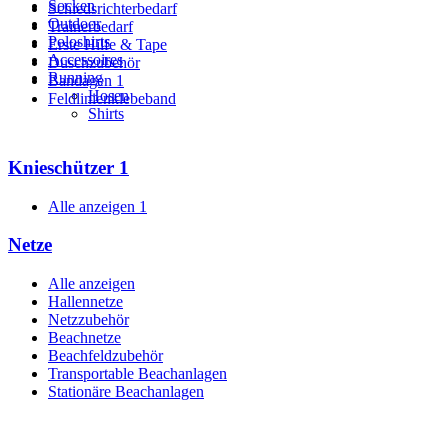
Socken
Schiedsrichterbedarf
Outdoor
Trainerbedarf
Poloshirts
Erste Hilfe & Tape
Accessoires
Duschzubehör
Running
Bandagen
1
Hosen
Feldlinienklebeband
Shirts
Knieschützer
1
Alle anzeigen
1
Netze
Alle anzeigen
Hallennetze
Netzzubehör
Beachnetze
Beachfeldzubehör
Transportable Beachanlagen
Stationäre Beachanlagen