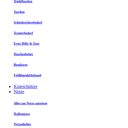
Trinkflaschen
Taschen
Schiedsrichterbedarf
Trainerbedarf
Erste Hilfe & Tape
Duschzubehör
Bandagen
Feldlinienklebeband
Knieschützer
Netze
Alles aus Netze anzeigen
Hallennetze
Netzzubehör