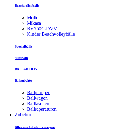
Beachvolleybälle
Molten
Mikasa
BV550C-DVV
Kinder Beachvolleybälle
Spezialbälle
Minibälle
BALLAKTION
Ballzubehör
Ballpumpen
Ballwagen
Balltaschen
Ballreparaturen
Zubehör
Alles aus Zubehör anzeigen