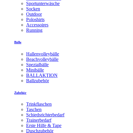
Sportunterwäsche
Socken
Outdoor
Poloshirts
Accessoires
Running
Bälle
Hallenvolleybälle
Beachvolleybälle
Spezialbälle
Minibälle
BALLAKTION
Ballzubehör
Zubehör
Trinkflaschen
Taschen
Schiedsrichterbedarf
Trainerbedarf
Erste Hilfe & Tape
Duschzubehör