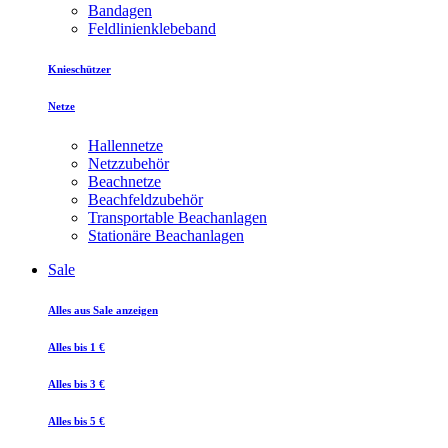
Bandagen
Feldlinienklebeband
Knieschützer
Netze
Hallennetze
Netzzubehör
Beachnetze
Beachfeldzubehör
Transportable Beachanlagen
Stationäre Beachanlagen
Sale
Alles aus Sale anzeigen
Alles bis 1 €
Alles bis 3 €
Alles bis 5 €