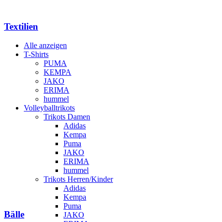
Textilien
Alle anzeigen
T-Shirts
PUMA
KEMPA
JAKO
ERIMA
hummel
Volleyballtrikots
Trikots Damen
Adidas
Kempa
Puma
JAKO
ERIMA
hummel
Trikots Herren/Kinder
Adidas
Kempa
Puma
Bälle
JAKO