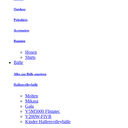
Outdoor
Poloshirts
Accessoires
Running
Hosen
Shirts
Bälle
Alles aus Bälle anzeigen
Hallenvolleybälle
Molten
Mikasa
Gala
V5M5000 Flistatec
V200W-FIVB
Kinder Hallenvolleybälle