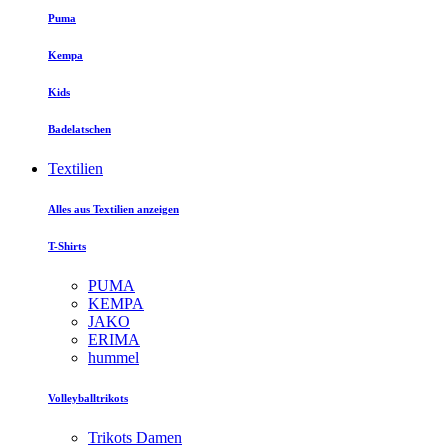
Puma
Kempa
Kids
Badelatschen
Textilien
Alles aus Textilien anzeigen
T-Shirts
PUMA
KEMPA
JAKO
ERIMA
hummel
Volleyballtrikots
Trikots Damen