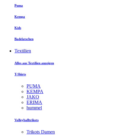
Puma
Kempa
Kids
Badelatschen
Textilien
Alles aus Textilien anzeigen
T-Shirts
PUMA
KEMPA
JAKO
ERIMA
hummel
Volleyballtrikots
Trikots Damen