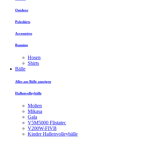
Outdoor
Poloshirts
Accessoires
Running
Hosen
Shirts
Bälle
Alles aus Bälle anzeigen
Hallenvolleybälle
Molten
Mikasa
Gala
V5M5000 Flistatec
V200W-FIVB
Kinder Hallenvolleybälle