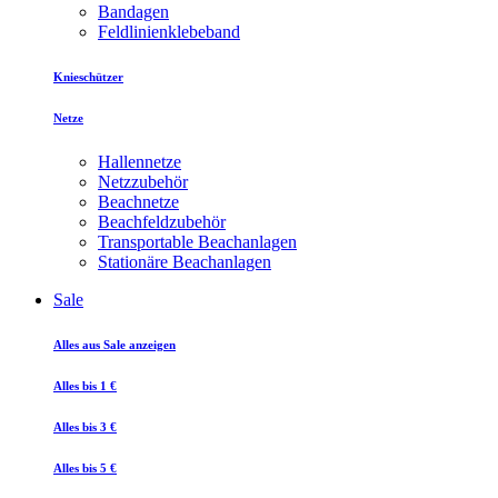
Bandagen
Feldlinienklebeband
Knieschützer
Netze
Hallennetze
Netzzubehör
Beachnetze
Beachfeldzubehör
Transportable Beachanlagen
Stationäre Beachanlagen
Sale
Alles aus Sale anzeigen
Alles bis 1 €
Alles bis 3 €
Alles bis 5 €