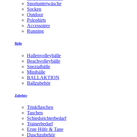
Sportunterwäsche
Socken
Outdoor
Poloshirts
Accessoires
Running
Bälle
Hallenvolleybälle
Beachvolleybälle
Spezialbälle
Minibälle
BALLAKTION
Ballzubehör
Zubehör
Trinkflaschen
Taschen
Schiedsrichterbedarf
Trainerbedarf
Erste Hilfe & Tape
Duschzubehör