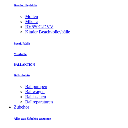
Beachvolleybälle
Molten
Mikasa
BV550C-DVV
Kinder Beachvolleybälle
Spezialbälle
Minibälle
BALLAKTION
Ballzubehör
Ballpumpen
Ballwagen
Balltaschen
Ballreparaturen
Zubehör
Alles aus Zubehör anzeigen