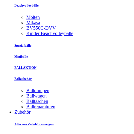
Beachvolleybälle
Molten
Mikasa
BV550C-DVV
Kinder Beachvolleybälle
Spezialbälle
Minibälle
BALLAKTION
Ballzubehör
Ballpumpen
Ballwagen
Balltaschen
Ballreparaturen
Zubehör
Alles aus Zubehör anzeigen