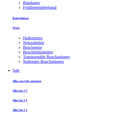
Bandagen
Feldlinienklebeband
Knieschützer
Netze
Hallennetze
Netzzubehör
Beachnetze
Beachfeldzubehör
Transportable Beachanlagen
Stationäre Beachanlagen
Sale
Alles aus Sale anzeigen
Alles bis 1 €
Alles bis 3 €
Alles bis 5 €