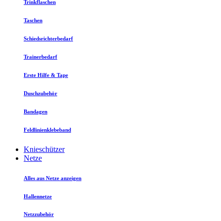
Trinkflaschen
Taschen
Schiedsrichterbedarf
Trainerbedarf
Erste Hilfe & Tape
Duschzubehör
Bandagen
Feldlinienklebeband
Knieschützer
Netze
Alles aus Netze anzeigen
Hallennetze
Netzzubehör