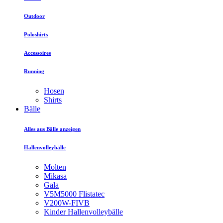
Outdoor
Poloshirts
Accessoires
Running
Hosen
Shirts
Bälle
Alles aus Bälle anzeigen
Hallenvolleybälle
Molten
Mikasa
Gala
V5M5000 Flistatec
V200W-FIVB
Kinder Hallenvolleybälle