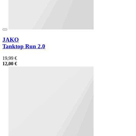
JAKO
Tanktop Run 2.0
19,99 €
12,00 €