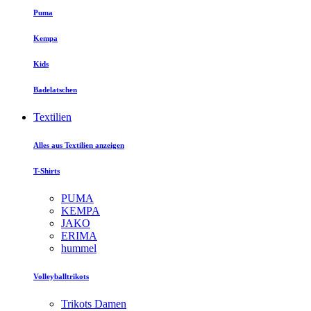
Puma
Kempa
Kids
Badelatschen
Textilien
Alles aus Textilien anzeigen
T-Shirts
PUMA
KEMPA
JAKO
ERIMA
hummel
Volleyballtrikots
Trikots Damen