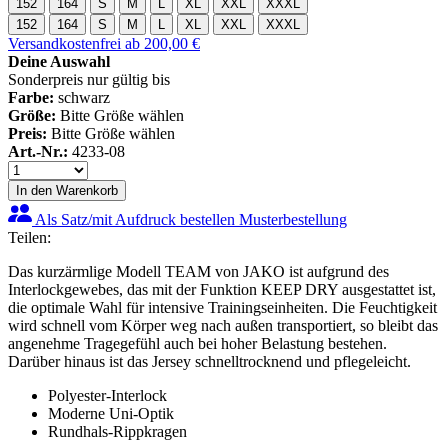
152
164
S
M
L
XL
XXL
XXXL
152
164
S
M
L
XL
XXL
XXXL
Versandkostenfrei ab 200,00 €
Deine Auswahl
Sonderpreis nur gültig bis
Farbe:
schwarz
Größe:
Bitte Größe wählen
Preis:
Bitte Größe wählen
Art.-Nr.:
4233-08
In den Warenkorb
Als Satz/mit Aufdruck bestellen
Musterbestellung
Teilen:
Das kurzärmlige Modell TEAM von JAKO ist aufgrund des
Interlockgewebes, das mit der Funktion KEEP DRY ausgestattet ist,
die optimale Wahl für intensive Trainingseinheiten. Die Feuchtigkeit
wird schnell vom Körper weg nach außen transportiert, so bleibt das
angenehme Tragegefühl auch bei hoher Belastung bestehen.
Darüber hinaus ist das Jersey schnelltrocknend und pflegeleicht.
Polyester-Interlock
Moderne Uni-Optik
Rundhals-Rippkragen