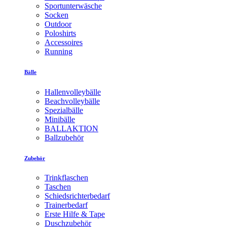
Sportunterwäsche
Socken
Outdoor
Poloshirts
Accessoires
Running
Bälle
Hallenvolleybälle
Beachvolleybälle
Spezialbälle
Minibälle
BALLAKTION
Ballzubehör
Zubehör
Trinkflaschen
Taschen
Schiedsrichterbedarf
Trainerbedarf
Erste Hilfe & Tape
Duschzubehör