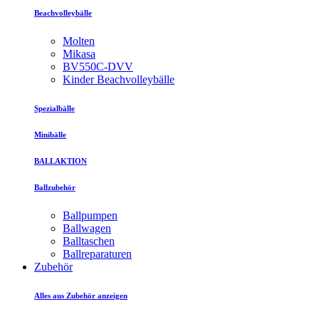
Beachvolleybälle
Molten
Mikasa
BV550C-DVV
Kinder Beachvolleybälle
Spezialbälle
Minibälle
BALLAKTION
Ballzubehör
Ballpumpen
Ballwagen
Balltaschen
Ballreparaturen
Zubehör
Alles aus Zubehör anzeigen