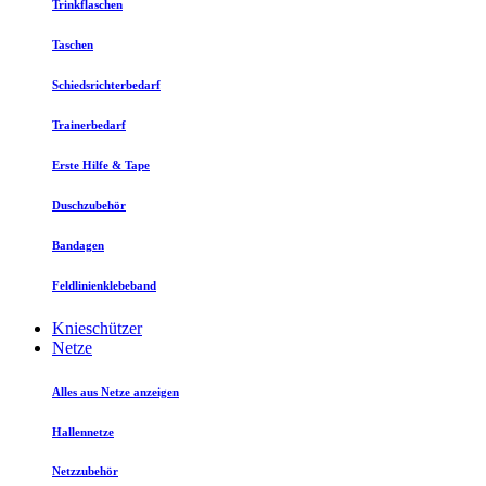
Trinkflaschen
Taschen
Schiedsrichterbedarf
Trainerbedarf
Erste Hilfe & Tape
Duschzubehör
Bandagen
Feldlinienklebeband
Knieschützer
Netze
Alles aus Netze anzeigen
Hallennetze
Netzzubehör