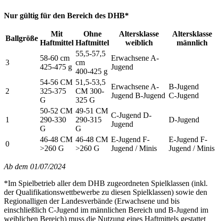
Nur gültig für den Bereich des DHB*
Mit
Ohne
Altersklasse
Altersklasse
Ballgröße
Haftmittel
Haftmittel
weiblich
männlich
55,5-57,5
58-60 cm
Erwachsene A-
3
cm
425-475 g
Jugend
400-425 g
54-56 CM
51,5-53,5
Erwachsene A-
B-Jugend
2
325-375
CM 300-
Jugend B-Jugend
C-Jugend
G
325 G
50-52 CM
49-51 CM
C-Jugend D-
1
290-330
290-315
D-Jugend
Jugend
G
G
46-48 CM
46-48 CM
E-Jugend F-
E-Jugend F-
0
>260 G
>260 G
Jugend / Minis
Jugend / Minis
Ab dem 01/07/2024
*Im Spielbetrieb aller dem DHB zugeordneten Spielklassen (inkl.
der Qualifikationswettbewerbe zu diesen Spielklassen) sowie den
Regionalligen der Landesverbände (Erwachsene und bis
einschließlich C-Jugend im männlichen Bereich und B-Jugend im
weiblichen Bereich) muss die Nutzung eines Haftmittels gestattet