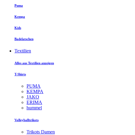
Puma
Kempa
Kids
Badelatschen
Textilien
Alles aus Textilien anzeigen
T-Shirts
PUMA
KEMPA
JAKO
ERIMA
hummel
Volleyballtrikots
Trikots Damen