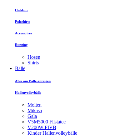
Outdoor
Poloshirts
Accessoires
Running
Hosen
Shirts
Bälle
Alles aus Bälle anzeigen
Hallenvolleybälle
Molten
Mikasa
Gala
V5M5000 Flistatec
V200W-FIVB
Kinder Hallenvolleybälle