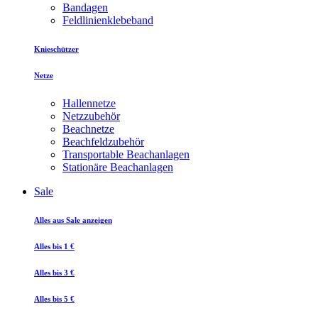
Bandagen
Feldlinienklebeband
Knieschützer
Netze
Hallennetze
Netzzubehör
Beachnetze
Beachfeldzubehör
Transportable Beachanlagen
Stationäre Beachanlagen
Sale
Alles aus Sale anzeigen
Alles bis 1 €
Alles bis 3 €
Alles bis 5 €