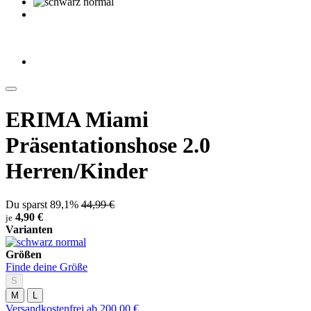
ERIMA Miami
Präsentationshose 2.0
Herren/Kinder
Du sparst 89,1%
44,99 €
4,90 €
je
Varianten
Größen
Finde deine Größe
S
M
L
Versandkostenfrei ab 200,00 €