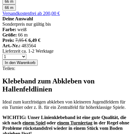
66 m
66 m
Versandkostenfrei ab 200,00 €
Deine Auswahl
Sonderpreis nur gültig bis
Farbe:
weiß
Größe:
66 m
Preis:
7,95 €
6,49 €
Art.-Nr.:
483564
Lieferzeit ca. 1-2 Werktage
In den Warenkorb
Teilen:
Klebeband zum Abkleben von
Hallenfeldlinien
Ideal zum kurzfristigen abkleben von kleineren Jugendfeldern für
ein Turnier oder z. B. für ein Zentralfeld für höherklassige Spiele.
WICHTIG: Unser Linienklebeband ist eine gute Qualität, die
sich nach
einem Spiel
oder
einem Turniertag
in der Regel ohne
Probleme rückstandsfrei wieder in einem Stück vom Boden
abziehen lässt!