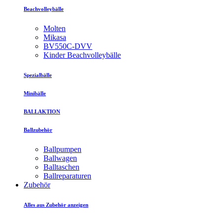
Beachvolleybälle
Molten
Mikasa
BV550C-DVV
Kinder Beachvolleybälle
Spezialbälle
Minibälle
BALLAKTION
Ballzubehör
Ballpumpen
Ballwagen
Balltaschen
Ballreparaturen
Zubehör
Alles aus Zubehör anzeigen