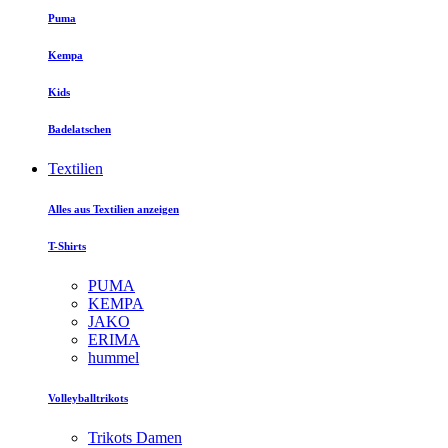
Puma
Kempa
Kids
Badelatschen
Textilien
Alles aus Textilien anzeigen
T-Shirts
PUMA
KEMPA
JAKO
ERIMA
hummel
Volleyballtrikots
Trikots Damen