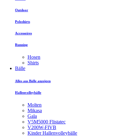
Outdoor
Poloshirts
Accessoires
Running
Hosen
Shirts
Bälle
Alles aus Bälle anzeigen
Hallenvolleybälle
Molten
Mikasa
Gala
V5M5000 Flistatec
V200W-FIVB
Kinder Hallenvolleybälle