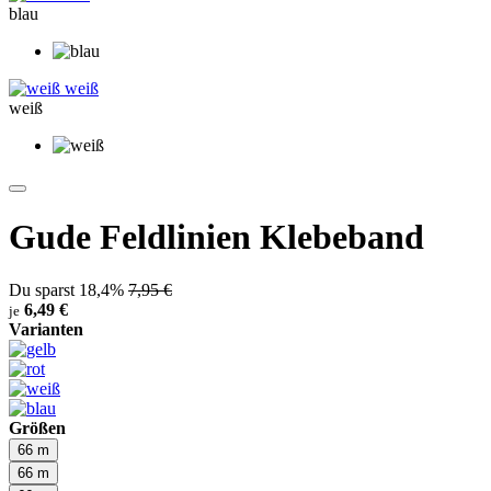
blau
weiß
weiß
Gude Feldlinien Klebeband
Du sparst 18,4%
7,95 €
6,49 €
je
Varianten
Größen
66 m
66 m