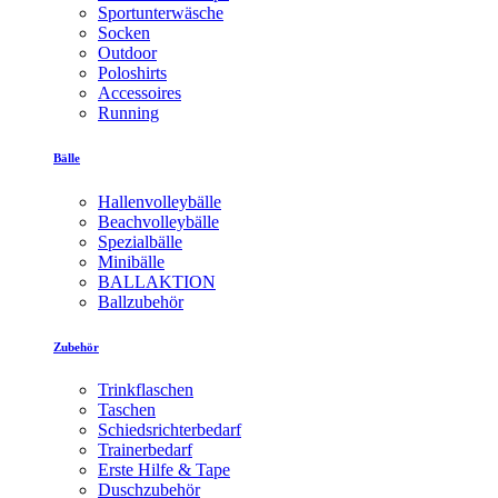
Sportunterwäsche
Socken
Outdoor
Poloshirts
Accessoires
Running
Bälle
Hallenvolleybälle
Beachvolleybälle
Spezialbälle
Minibälle
BALLAKTION
Ballzubehör
Zubehör
Trinkflaschen
Taschen
Schiedsrichterbedarf
Trainerbedarf
Erste Hilfe & Tape
Duschzubehör