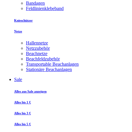
Bandagen
Feldlinienklebeband
Knieschützer
Netze
Hallennetze
Netzzubehör
Beachnetze
Beachfeldzubehör
Transportable Beachanlagen
Stationäre Beachanlagen
Sale
Alles aus Sale anzeigen
Alles bis 1 €
Alles bis 3 €
Alles bis 5 €