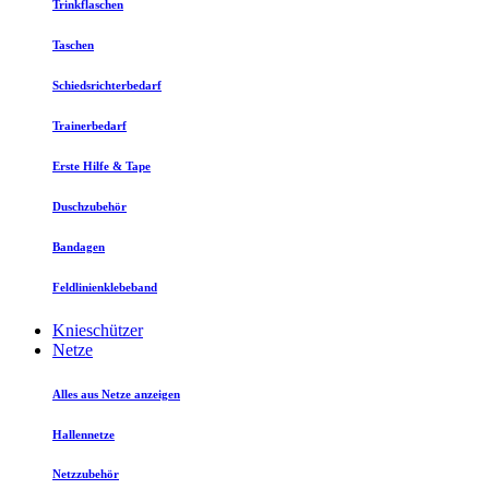
Trinkflaschen
Taschen
Schiedsrichterbedarf
Trainerbedarf
Erste Hilfe & Tape
Duschzubehör
Bandagen
Feldlinienklebeband
Knieschützer
Netze
Alles aus Netze anzeigen
Hallennetze
Netzzubehör