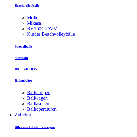
Beachvolleybälle
Molten
Mikasa
BV550C-DVV
Kinder Beachvolleybälle
Spezialbälle
Minibälle
BALLAKTION
Ballzubehör
Ballpumpen
Ballwagen
Balltaschen
Ballreparaturen
Zubehör
Alles aus Zubehör anzeigen