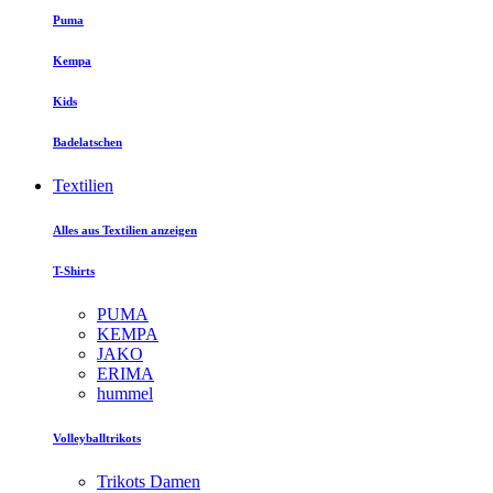
Puma
Kempa
Kids
Badelatschen
Textilien
Alles aus Textilien anzeigen
T-Shirts
PUMA
KEMPA
JAKO
ERIMA
hummel
Volleyballtrikots
Trikots Damen