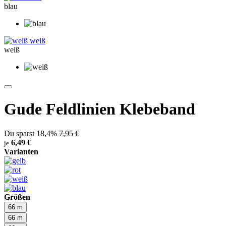
blau
weiß
weiß
Gude Feldlinien Klebeband
Du sparst 18,4%
7,95 €
6,49 €
je
Varianten
Größen
66 m
66 m