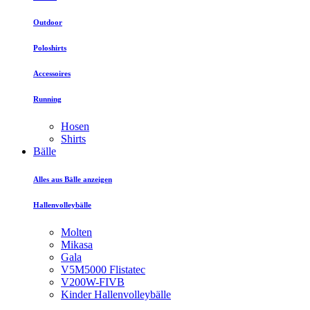
Outdoor
Poloshirts
Accessoires
Running
Hosen
Shirts
Bälle
Alles aus Bälle anzeigen
Hallenvolleybälle
Molten
Mikasa
Gala
V5M5000 Flistatec
V200W-FIVB
Kinder Hallenvolleybälle