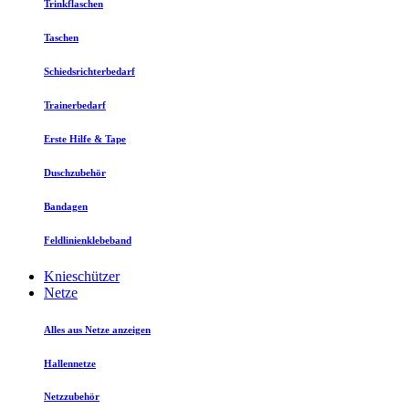
Trinkflaschen
Taschen
Schiedsrichterbedarf
Trainerbedarf
Erste Hilfe & Tape
Duschzubehör
Bandagen
Feldlinienklebeband
Knieschützer
Netze
Alles aus Netze anzeigen
Hallennetze
Netzzubehör