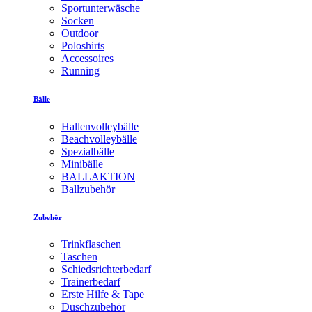
Sportunterwäsche
Socken
Outdoor
Poloshirts
Accessoires
Running
Bälle
Hallenvolleybälle
Beachvolleybälle
Spezialbälle
Minibälle
BALLAKTION
Ballzubehör
Zubehör
Trinkflaschen
Taschen
Schiedsrichterbedarf
Trainerbedarf
Erste Hilfe & Tape
Duschzubehör