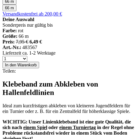
66 m
66 m
Versandkostenfrei ab 200,00 €
Deine Auswahl
Sonderpreis nur gültig bis
Farbe:
rot
Größe:
66 m
Preis:
7,95 €
6,49 €
Art.-Nr.:
483567
Lieferzeit ca. 1-2 Werktage
In den Warenkorb
Teilen:
Klebeband zum Abkleben von
Hallenfeldlinien
Ideal zum kurzfristigen abkleben von kleineren Jugendfeldern für
ein Turnier oder z. B. für ein Zentralfeld für höherklassige Spiele.
WICHTIG: Unser Linienklebeband ist eine gute Qualität, die
sich nach
einem Spiel
oder
einem Turniertag
in der Regel ohne
Probleme rückstandsfrei wieder in einem Stück vom Boden
abziehen lässt!