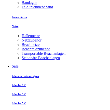
Bandagen
Feldlinienklebeband
Knieschützer
Netze
Hallennetze
Netzzubehör
Beachnetze
Beachfeldzubehör
Transportable Beachanlagen
Stationäre Beachanlagen
Sale
Alles aus Sale anzeigen
Alles bis 1 €
Alles bis 3 €
Alles bis 5 €