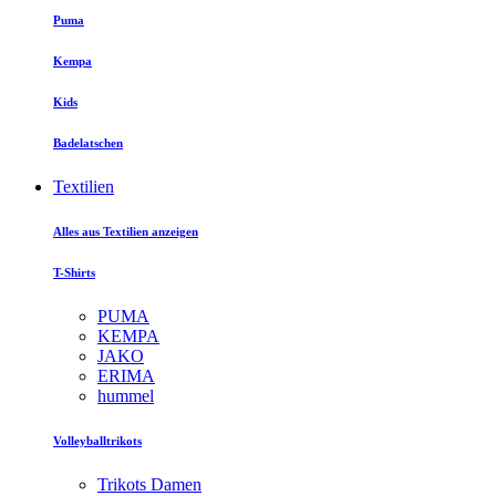
Puma
Kempa
Kids
Badelatschen
Textilien
Alles aus Textilien anzeigen
T-Shirts
PUMA
KEMPA
JAKO
ERIMA
hummel
Volleyballtrikots
Trikots Damen