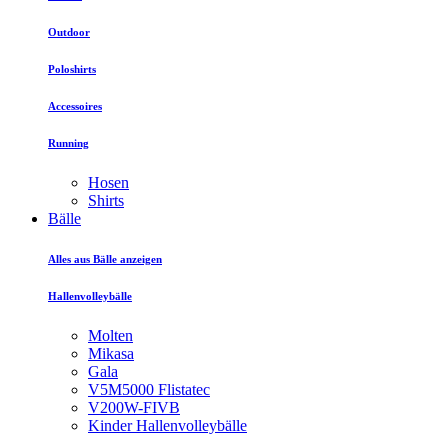
Outdoor
Poloshirts
Accessoires
Running
Hosen
Shirts
Bälle
Alles aus Bälle anzeigen
Hallenvolleybälle
Molten
Mikasa
Gala
V5M5000 Flistatec
V200W-FIVB
Kinder Hallenvolleybälle