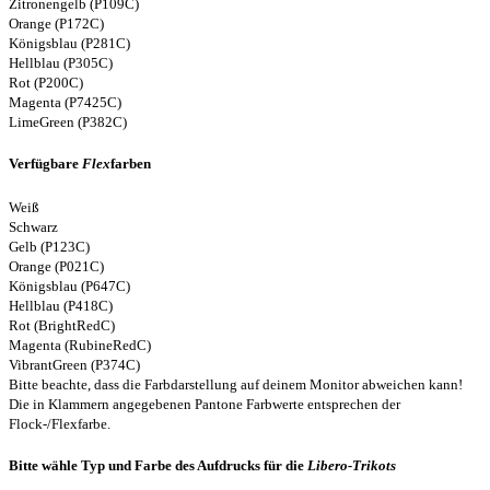
Zitronengelb (P109C)
Orange (P172C)
Königsblau (P281C)
Hellblau (P305C)
Rot (P200C)
Magenta (P7425C)
LimeGreen (P382C)
Verfügbare
Flex
farben
Weiß
Schwarz
Gelb (P123C)
Orange (P021C)
Königsblau (P647C)
Hellblau (P418C)
Rot (BrightRedC)
Magenta (RubineRedC)
VibrantGreen (P374C)
Bitte beachte, dass die Farbdarstellung auf deinem Monitor abweichen kann!
Die in Klammern angegebenen Pantone Farbwerte entsprechen der
Flock-/Flexfarbe.
Bitte wähle Typ und Farbe des Aufdrucks für die
Libero-Trikots