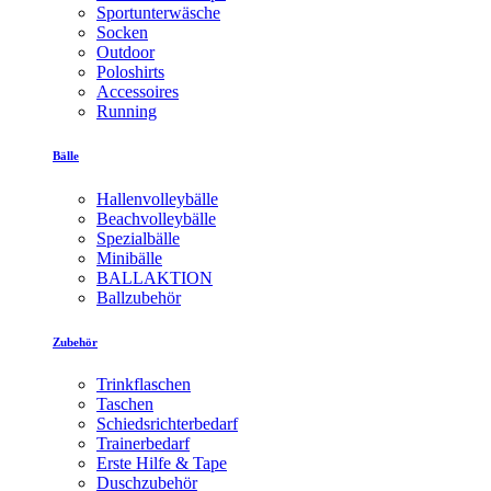
Sportunterwäsche
Socken
Outdoor
Poloshirts
Accessoires
Running
Bälle
Hallenvolleybälle
Beachvolleybälle
Spezialbälle
Minibälle
BALLAKTION
Ballzubehör
Zubehör
Trinkflaschen
Taschen
Schiedsrichterbedarf
Trainerbedarf
Erste Hilfe & Tape
Duschzubehör