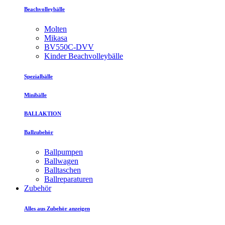
Beachvolleybälle
Molten
Mikasa
BV550C-DVV
Kinder Beachvolleybälle
Spezialbälle
Minibälle
BALLAKTION
Ballzubehör
Ballpumpen
Ballwagen
Balltaschen
Ballreparaturen
Zubehör
Alles aus Zubehör anzeigen