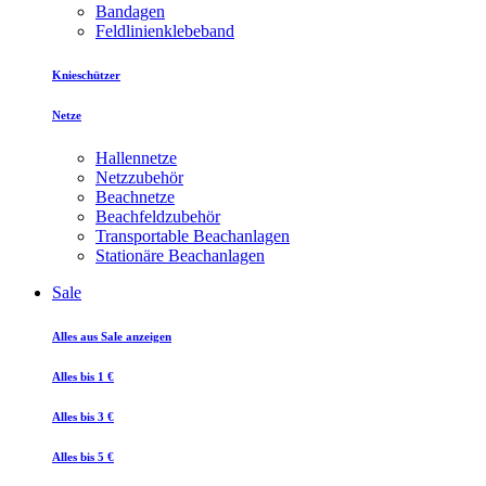
Bandagen
Feldlinienklebeband
Knieschützer
Netze
Hallennetze
Netzzubehör
Beachnetze
Beachfeldzubehör
Transportable Beachanlagen
Stationäre Beachanlagen
Sale
Alles aus Sale anzeigen
Alles bis 1 €
Alles bis 3 €
Alles bis 5 €