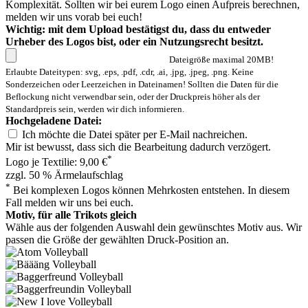
Komplexität. Sollten wir bei eurem Logo einen Aufpreis berechnen,
melden wir uns vorab bei euch!
Wichtig: mit dem Upload bestätigst du, dass du entweder
Urheber des Logos bist, oder ein Nutzungsrecht besitzt.
Dateigröße maximal 20MB!
Erlaubte Dateitypen: svg, .eps, .pdf, .cdr, .ai, .jpg, .jpeg, .png. Keine
Sonderzeichen oder Leerzeichen in Dateinamen! Sollten die Daten für die
Beflockung nicht verwendbar sein, oder der Druckpreis höher als der
Standardpreis sein, werden wir dich informieren.
Hochgeladene Datei:
Ich möchte die Datei später per E-Mail nachreichen.
Mir ist bewusst, dass sich die Bearbeitung dadurch verzögert.
*
Logo je Textilie: 9,00 €
zzgl. 50 % Ärmelaufschlag
*
Bei komplexen Logos können Mehrkosten entstehen. In diesem
Fall melden wir uns bei euch.
Motiv, für alle Trikots gleich
Wähle aus der folgenden Auswahl dein gewünschtes Motiv aus. Wir
passen die Größe der gewählten Druck-Position an.