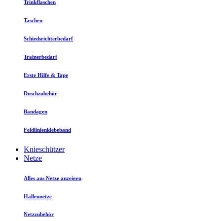
Trinkflaschen
Taschen
Schiedsrichterbedarf
Trainerbedarf
Erste Hilfe & Tape
Duschzubehör
Bandagen
Feldlinienklebeband
Knieschützer
Netze
Alles aus Netze anzeigen
Hallennetze
Netzzubehör