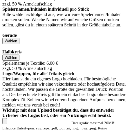
zzgl. 50 % Ärmelaufschlag
Spielernamen/Initialen individuell pro Stück
Bitte wähle nachfolgend aus, wie wir eure Spielernamen/Initialen
drucken sollen. Welche Namen wir auf welche Größen drucken
sollen, gibst du in einem späteren Schritt in der Größentabelle an.
Gerade
Wählen
Halbkreis
Wählen
Spielername je Textilie: 6,00 €
zzgl. 50 % Ärmelaufschlag
Logo/Wappen, für alle Trikots gleich
Hier kannst du ein eigenes Logo hochladen. Für bestmögliche
Qualität empfehlen wir eine vektorisierte oder hochaufgelöste Datei
hochzuladen. Wir passen die Größe der gewählten Druck-Position
an. Der berechnete Preis gilt für ein einfaches Logo ohne besondere
Komplexität. Sollten wir bei eurem Logo einen Aufpreis berechnen,
melden wir uns vorab bei euch!
Wichtig: mit dem Upload bestätigst du, dass du entweder
Urheber des Logos bist, oder ein Nutzungsrecht besitzt.
Dateigröße maximal 20MB!
Erlaubte Dateitypen: svg, .eps, .pdf, .cdr, .ai, .jpg, .jpeg, .png. Keine