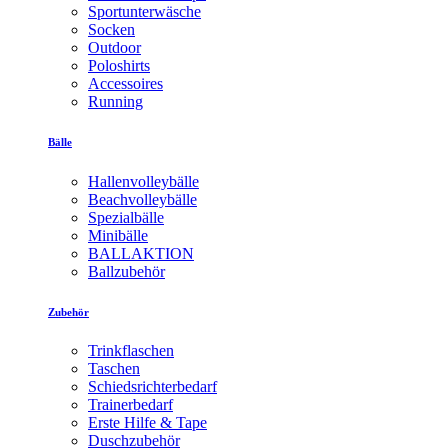
Sportunterwäsche
Socken
Outdoor
Poloshirts
Accessoires
Running
Bälle
Hallenvolleybälle
Beachvolleybälle
Spezialbälle
Minibälle
BALLAKTION
Ballzubehör
Zubehör
Trinkflaschen
Taschen
Schiedsrichterbedarf
Trainerbedarf
Erste Hilfe & Tape
Duschzubehör