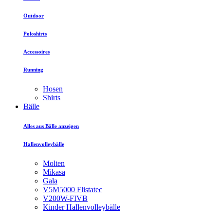
Outdoor
Poloshirts
Accessoires
Running
Hosen
Shirts
Bälle
Alles aus Bälle anzeigen
Hallenvolleybälle
Molten
Mikasa
Gala
V5M5000 Flistatec
V200W-FIVB
Kinder Hallenvolleybälle