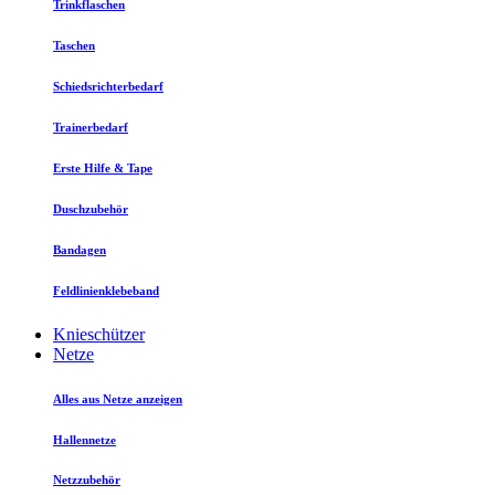
Trinkflaschen
Taschen
Schiedsrichterbedarf
Trainerbedarf
Erste Hilfe & Tape
Duschzubehör
Bandagen
Feldlinienklebeband
Knieschützer
Netze
Alles aus Netze anzeigen
Hallennetze
Netzzubehör