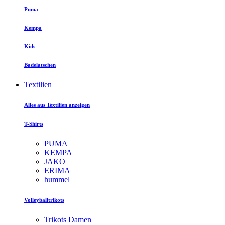
Puma
Kempa
Kids
Badelatschen
Textilien
Alles aus Textilien anzeigen
T-Shirts
PUMA
KEMPA
JAKO
ERIMA
hummel
Volleyballtrikots
Trikots Damen