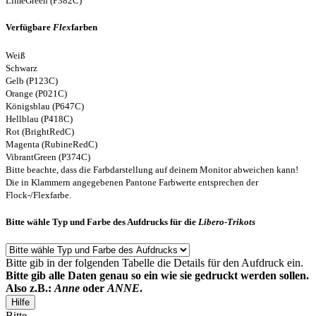
LimeGreen (P382C)
Verfügbare
Flex
farben
Weiß
Schwarz
Gelb (P123C)
Orange (P021C)
Königsblau (P647C)
Hellblau (P418C)
Rot (BrightRedC)
Magenta (RubineRedC)
VibrantGreen (P374C)
Bitte beachte, dass die Farbdarstellung auf deinem Monitor abweichen kann!
Die in Klammern angegebenen Pantone Farbwerte entsprechen der
Flock-/Flexfarbe.
Bitte wähle Typ und Farbe des Aufdrucks für die
Libero-Trikots
Bitte gib in der folgenden Tabelle die Details für den Aufdruck ein.
Bitte gib alle Daten genau so ein wie sie gedruckt werden sollen.
Also z.B.:
Anne
oder
ANNE
.
Hilfe
Bitte