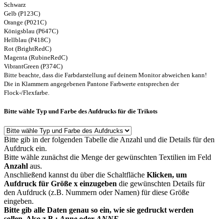
Schwarz
Gelb (P123C)
Orange (P021C)
Königsblau (P647C)
Hellblau (P418C)
Rot (BrightRedC)
Magenta (RubineRedC)
VibrantGreen (P374C)
Bitte beachte, dass die Farbdarstellung auf deinem Monitor abweichen kann!
Die in Klammern angegebenen Pantone Farbwerte entsprechen der
Flock-/Flexfarbe.
Bitte wähle Typ und Farbe des Aufdrucks für die Trikots
Bitte gib in der folgenden Tabelle die Anzahl und die Details für den
Aufdruck ein.
Bitte wähle zunächst die Menge der gewünschten Textilien im Feld
Anzahl
aus.
Anschließend kannst du über die Schaltfläche
Klicken, um
Aufdruck für Größe x einzugeben
die gewünschten Details für
den Aufdruck (z.B. Nummern oder Namen) für diese Größe
eingeben.
Bitte gib alle Daten genau so ein, wie sie gedruckt werden
sollen. Also z.B.:
Anne
oder
ANNE
.