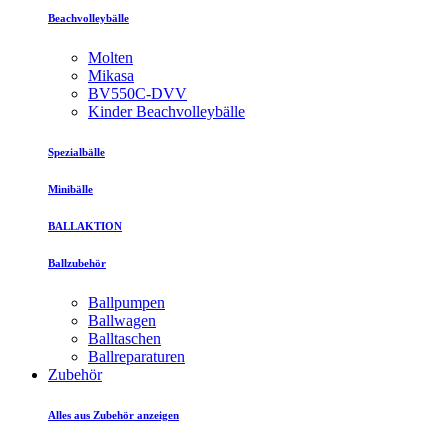
Beachvolleybälle
Molten
Mikasa
BV550C-DVV
Kinder Beachvolleybälle
Spezialbälle
Minibälle
BALLAKTION
Ballzubehör
Ballpumpen
Ballwagen
Balltaschen
Ballreparaturen
Zubehör
Alles aus Zubehör anzeigen