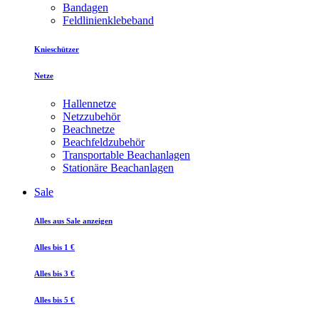
Bandagen
Feldlinienklebeband
Knieschützer
Netze
Hallennetze
Netzzubehör
Beachnetze
Beachfeldzubehör
Transportable Beachanlagen
Stationäre Beachanlagen
Sale
Alles aus Sale anzeigen
Alles bis 1 €
Alles bis 3 €
Alles bis 5 €