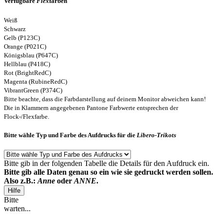
Verfügbare
Flex
farben
Weiß
Schwarz
Gelb (P123C)
Orange (P021C)
Königsblau (P647C)
Hellblau (P418C)
Rot (BrightRedC)
Magenta (RubineRedC)
VibrantGreen (P374C)
Bitte beachte, dass die Farbdarstellung auf deinem Monitor abweichen kann!
Die in Klammern angegebenen Pantone Farbwerte entsprechen der
Flock-/Flexfarbe.
Bitte wähle Typ und Farbe des Aufdrucks für die
Libero-Trikots
Bitte gib in der folgenden Tabelle die Details für den Aufdruck ein.
Bitte gib alle Daten genau so ein wie sie gedruckt werden sollen.
Also z.B.:
Anne
oder
ANNE
.
Hilfe
Bitte
warten...