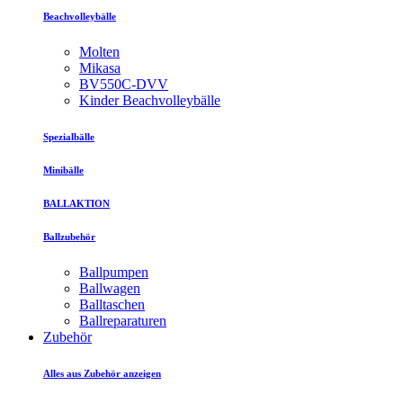
Beachvolleybälle
Molten
Mikasa
BV550C-DVV
Kinder Beachvolleybälle
Spezialbälle
Minibälle
BALLAKTION
Ballzubehör
Ballpumpen
Ballwagen
Balltaschen
Ballreparaturen
Zubehör
Alles aus Zubehör anzeigen