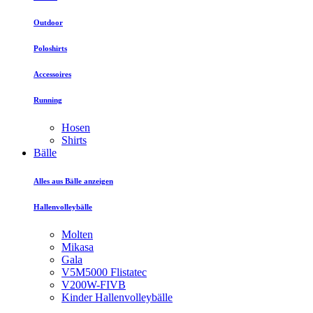
Outdoor
Poloshirts
Accessoires
Running
Hosen
Shirts
Bälle
Alles aus Bälle anzeigen
Hallenvolleybälle
Molten
Mikasa
Gala
V5M5000 Flistatec
V200W-FIVB
Kinder Hallenvolleybälle