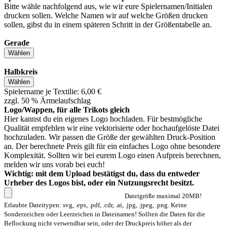
Bitte wähle nachfolgend aus, wie wir eure Spielernamen/Initialen
drucken sollen. Welche Namen wir auf welche Größen drucken
sollen, gibst du in einem späteren Schritt in der Größentabelle an.
Gerade
Wählen
Halbkreis
Wählen
Spielername je Textilie: 6,00 €
zzgl. 50 % Ärmelaufschlag
Logo/Wappen, für alle Trikots gleich
Hier kannst du ein eigenes Logo hochladen. Für bestmögliche
Qualität empfehlen wir eine vektorisierte oder hochaufgelöste Datei
hochzuladen. Wir passen die Größe der gewählten Druck-Position
an. Der berechnete Preis gilt für ein einfaches Logo ohne besondere
Komplexität. Sollten wir bei eurem Logo einen Aufpreis berechnen,
melden wir uns vorab bei euch!
Wichtig: mit dem Upload bestätigst du, dass du entweder
Urheber des Logos bist, oder ein Nutzungsrecht besitzt.
Dateigröße maximal 20MB!
Erlaubte Dateitypen: svg, .eps, .pdf, .cdr, .ai, .jpg, .jpeg, .png. Keine
Sonderzeichen oder Leerzeichen in Dateinamen! Sollten die Daten für die
Beflockung nicht verwendbar sein, oder der Druckpreis höher als der