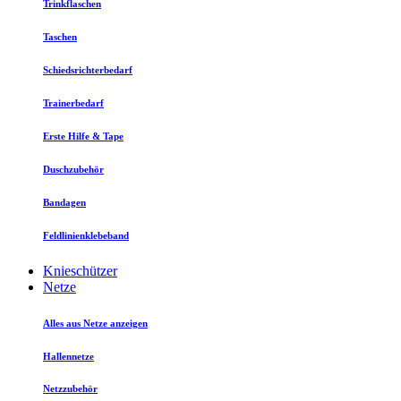
Trinkflaschen
Taschen
Schiedsrichterbedarf
Trainerbedarf
Erste Hilfe & Tape
Duschzubehör
Bandagen
Feldlinienklebeband
Knieschützer
Netze
Alles aus Netze anzeigen
Hallennetze
Netzzubehör