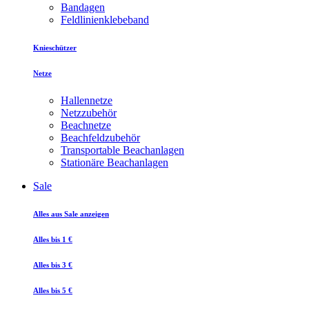
Bandagen
Feldlinienklebeband
Knieschützer
Netze
Hallennetze
Netzzubehör
Beachnetze
Beachfeldzubehör
Transportable Beachanlagen
Stationäre Beachanlagen
Sale
Alles aus Sale anzeigen
Alles bis 1 €
Alles bis 3 €
Alles bis 5 €