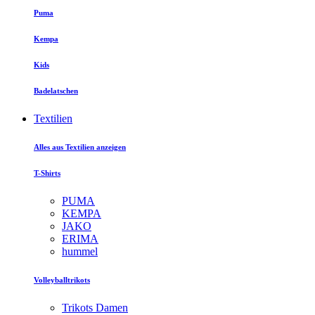
Puma
Kempa
Kids
Badelatschen
Textilien
Alles aus Textilien anzeigen
T-Shirts
PUMA
KEMPA
JAKO
ERIMA
hummel
Volleyballtrikots
Trikots Damen