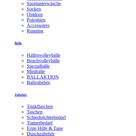
Sportunterwäsche
Socken
Outdoor
Poloshirts
Accessoires
Running
Bälle
Hallenvolleybälle
Beachvolleybälle
Spezialbälle
Minibälle
BALLAKTION
Ballzubehör
Zubehör
Trinkflaschen
Taschen
Schiedsrichterbedarf
Trainerbedarf
Erste Hilfe & Tape
Duschzubehör