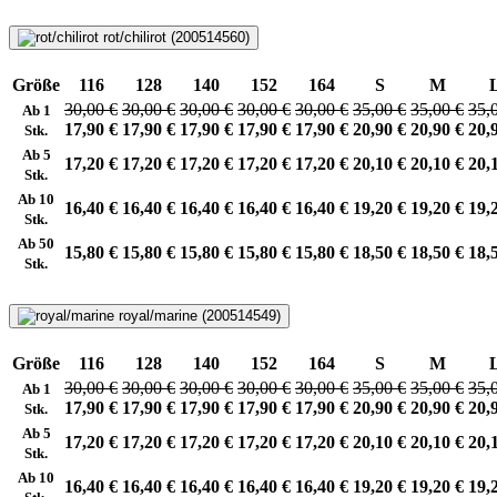
rot/chilirot (200514560)
Größe
116
128
140
152
164
S
M
30,00 €
30,00 €
30,00 €
30,00 €
30,00 €
35,00 €
35,00 €
35,
Ab 1
17,90 €
17,90 €
17,90 €
17,90 €
17,90 €
20,90 €
20,90 €
20,
Stk.
Ab 5
17,20 €
17,20 €
17,20 €
17,20 €
17,20 €
20,10 €
20,10 €
20,
Stk.
Ab 10
16,40 €
16,40 €
16,40 €
16,40 €
16,40 €
19,20 €
19,20 €
19,
Stk.
Ab 50
15,80 €
15,80 €
15,80 €
15,80 €
15,80 €
18,50 €
18,50 €
18,
Stk.
royal/marine (200514549)
Größe
116
128
140
152
164
S
M
30,00 €
30,00 €
30,00 €
30,00 €
30,00 €
35,00 €
35,00 €
35,
Ab 1
17,90 €
17,90 €
17,90 €
17,90 €
17,90 €
20,90 €
20,90 €
20,
Stk.
Ab 5
17,20 €
17,20 €
17,20 €
17,20 €
17,20 €
20,10 €
20,10 €
20,
Stk.
Ab 10
16,40 €
16,40 €
16,40 €
16,40 €
16,40 €
19,20 €
19,20 €
19,