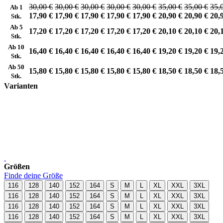
30,00 €
30,00 €
30,00 €
30,00 €
30,00 €
35,00 €
35,00 €
35,
Ab 1
17,90 €
17,90 €
17,90 €
17,90 €
17,90 €
20,90 €
20,90 €
20,
Stk.
Ab 5
17,20 €
17,20 €
17,20 €
17,20 €
17,20 €
20,10 €
20,10 €
20,
Stk.
Ab 10
16,40 €
16,40 €
16,40 €
16,40 €
16,40 €
19,20 €
19,20 €
19,
Stk.
Ab 50
15,80 €
15,80 €
15,80 €
15,80 €
15,80 €
18,50 €
18,50 €
18,
Stk.
Varianten
Größen
Finde deine Größe
116
128
140
152
164
S
M
L
XL
XXL
3XL
116
128
140
152
164
S
M
L
XL
XXL
3XL
116
128
140
152
164
S
M
L
XL
XXL
3XL
116
128
140
152
164
S
M
L
XL
XXL
3XL