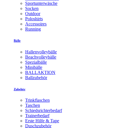
Sportunterwäsche
Socken
Outdoor
Poloshirts
Accessoires
Running
Bälle
Hallenvolleybälle
Beachvolleybälle
Spezialbälle
Minibälle
BALLAKTION
Ballzubehör
Zubehör
Trinkflaschen
Taschen
Schiedsrichterbedarf
Trainerbedarf
Erste Hilfe & Tape
Duschzubehör