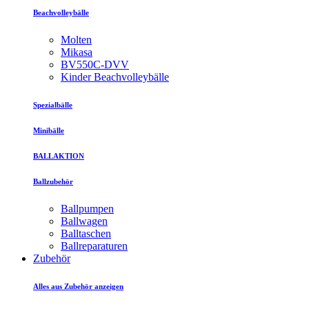
Beachvolleybälle
Molten
Mikasa
BV550C-DVV
Kinder Beachvolleybälle
Spezialbälle
Minibälle
BALLAKTION
Ballzubehör
Ballpumpen
Ballwagen
Balltaschen
Ballreparaturen
Zubehör
Alles aus Zubehör anzeigen