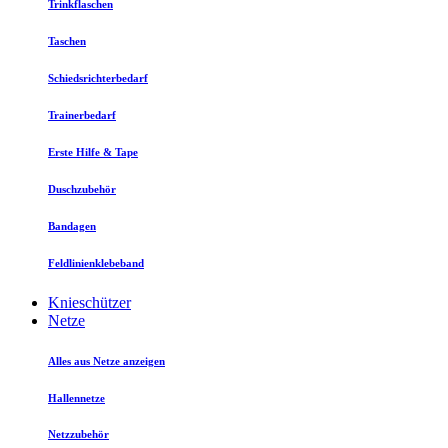
Trinkflaschen
Taschen
Schiedsrichterbedarf
Trainerbedarf
Erste Hilfe & Tape
Duschzubehör
Bandagen
Feldlinienklebeband
Knieschützer
Netze
Alles aus Netze anzeigen
Hallennetze
Netzzubehör