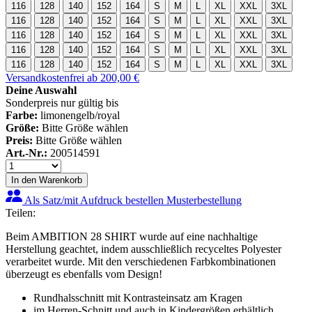
116
128
140
152
164
S
M
L
XL
XXL
3XL
116
128
140
152
164
S
M
L
XL
XXL
3XL
116
128
140
152
164
S
M
L
XL
XXL
3XL
116
128
140
152
164
S
M
L
XL
XXL
3XL
116
128
140
152
164
S
M
L
XL
XXL
3XL
Versandkostenfrei ab 200,00 €
Deine Auswahl
Sonderpreis nur gültig bis
Farbe:
limonengelb/royal
Größe:
Bitte Größe wählen
Preis:
Bitte Größe wählen
Art.-Nr.:
200514591
In den Warenkorb
Als Satz/mit Aufdruck bestellen
Musterbestellung
Teilen:
Beim AMBITION 28 SHIRT wurde auf eine nachhaltige
Herstellung geachtet, indem ausschließlich recyceltes Polyester
verarbeitet wurde. Mit den verschiedenen Farbkombinationen
überzeugt es ebenfalls vom Design!
Rundhalsschnitt mit Kontrasteinsatz am Kragen
im Herren-Schnitt und auch in Kindergrößen erhältlich