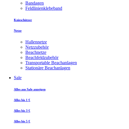
Bandagen
Feldlinienklebeband
Knieschützer
Netze
Hallennetze
Netzzubehör
Beachnetze
Beachfeldzubehör
Transportable Beachanlagen
Stationäre Beachanlagen
Sale
Alles aus Sale anzeigen
Alles bis 1 €
Alles bis 3 €
Alles bis 5 €