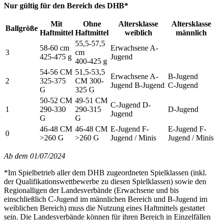
Nur gültig für den Bereich des DHB*
Mit
Ohne
Altersklasse
Altersklasse
Ballgröße
Haftmittel
Haftmittel
weiblich
männlich
55,5-57,5
58-60 cm
Erwachsene A-
3
cm
425-475 g
Jugend
400-425 g
54-56 CM
51,5-53,5
Erwachsene A-
B-Jugend
2
325-375
CM 300-
Jugend B-Jugend
C-Jugend
G
325 G
50-52 CM
49-51 CM
C-Jugend D-
1
290-330
290-315
D-Jugend
Jugend
G
G
46-48 CM
46-48 CM
E-Jugend F-
E-Jugend F-
0
>260 G
>260 G
Jugend / Minis
Jugend / Minis
Ab dem 01/07/2024
*Im Spielbetrieb aller dem DHB zugeordneten Spielklassen (inkl.
der Qualifikationswettbewerbe zu diesen Spielklassen) sowie den
Regionalligen der Landesverbände (Erwachsene und bis
einschließlich C-Jugend im männlichen Bereich und B-Jugend im
weiblichen Bereich) muss die Nutzung eines Haftmittels gestattet
sein. Die Landesverbände können für ihren Bereich in Einzelfällen