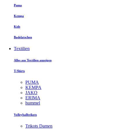
Puma
Kempa
Kids
Badelatschen
Textilien
Alles aus Textilien anzeigen
T-Shirts
PUMA
KEMPA
JAKO
ERIMA
hummel
Volleyballtrikots
Trikots Damen