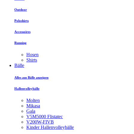
Outdoor
Poloshirts
Accessoires
Running
Hosen
Shirts
Bälle
Alles aus Bälle anzeigen
Hallenvolleybälle
Molten
Mikasa
Gala
V5M5000 Flistatec
V200W-FIVB
Kinder Hallenvolleybälle