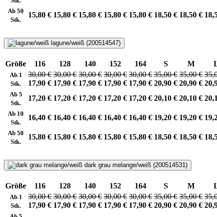
Stk.
Ab 50
15,80 €
15,80 €
15,80 €
15,80 €
15,80 €
18,50 €
18,50 €
18,
Stk.
lagune/weiß (200514547)
Größe
116
128
140
152
164
S
M
30,00 €
30,00 €
30,00 €
30,00 €
30,00 €
35,00 €
35,00 €
35,
Ab 1
17,90 €
17,90 €
17,90 €
17,90 €
17,90 €
20,90 €
20,90 €
20,
Stk.
Ab 5
17,20 €
17,20 €
17,20 €
17,20 €
17,20 €
20,10 €
20,10 €
20,
Stk.
Ab 10
16,40 €
16,40 €
16,40 €
16,40 €
16,40 €
19,20 €
19,20 €
19,
Stk.
Ab 50
15,80 €
15,80 €
15,80 €
15,80 €
15,80 €
18,50 €
18,50 €
18,
Stk.
dark grau melange/weiß (200514531)
Größe
116
128
140
152
164
S
M
30,00 €
30,00 €
30,00 €
30,00 €
30,00 €
35,00 €
35,00 €
35,
Ab 1
17,90 €
17,90 €
17,90 €
17,90 €
17,90 €
20,90 €
20,90 €
20,
Stk.
Ab 5