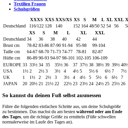
Textilien Frauen
Schuhgrößen
XXXS
XXS
XXS/XS
XS
S
M
L
XL
XXL
Deutschland
116/122
128
140
152
164
48/50
52
54
56
5
XS
S
M
L
XL
XXL
Deutschland
34
36
38
40
42
44
Brust cm
78-82
83-86
87-90
91-94
95-98
99-104
Taille cm
64-67
68-70
71-73
74-77
78-81
82-87
Hüfte cm
86-89
90-93
94-97
98-101
102-105
106-109
EUROPE
33
33½
34
35
35½
36
37
37½
38
38½
39
39½
40
USA
1½
2
2½
3
3½
4
4½
5
5½
6
6½
7
7½
UK
1
1½
2
2½
3
3½
4
4½
5
5½
6
6½
7
JAPAN
20
20½
21
21½
22
22½
23
23½
24
24½
25
25½
26
So kannst du deinen Fuß selbst ausmessen
Führe die folgenden einfachen Schritte aus, um deine Schuhgröße
zu bestimmen. Das machst du am besten
während oder am Ende
des Tages
, um die richtige Größe zu ermitteln (Füße schwellen
normalerweise im Laufe des Tages an).