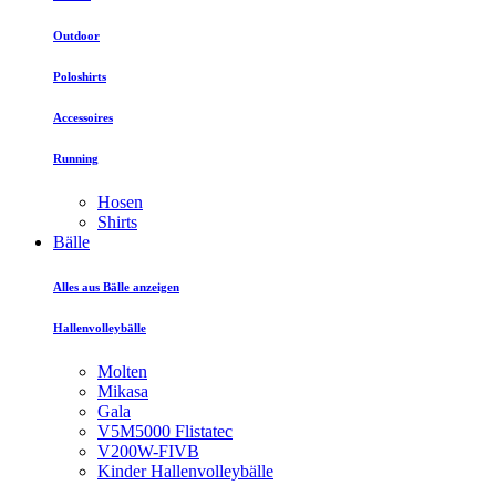
Outdoor
Poloshirts
Accessoires
Running
Hosen
Shirts
Bälle
Alles aus Bälle anzeigen
Hallenvolleybälle
Molten
Mikasa
Gala
V5M5000 Flistatec
V200W-FIVB
Kinder Hallenvolleybälle