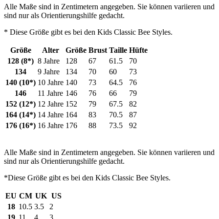
Alle Maße sind in Zentimetern angegeben. Sie können variieren und
sind nur als Orientierungshilfe gedacht.
* Diese Größe gibt es bei den Kids Classic Bee Styles.
Größe
Alter
Größe
Brust
Taille
Hüfte
128 (8*)
8 Jahre
128
67
61.5
70
134
9 Jahre
134
70
60
73
140 (10*)
10 Jahre
140
73
64.5
76
146
11 Jahre
146
76
66
79
152 (12*)
12 Jahre
152
79
67.5
82
164 (14*)
14 Jahre
164
83
70.5
87
176 (16*)
16 Jahre
176
88
73.5
92
Alle Maße sind in Zentimetern angegeben. Sie können variieren und
sind nur als Orientierungshilfe gedacht.
*Diese Größe gibt es bei den Kids Classic Bee Styles.
EU
CM
UK
US
18
10.5
3.5
2
19
11
4
3