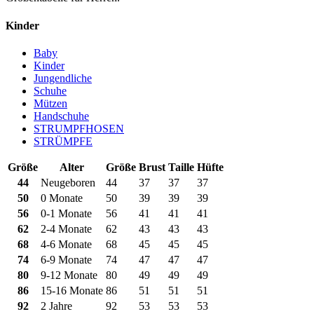
Kinder
Baby
Kinder
Jungendliche
Schuhe
Mützen
Handschuhe
STRUMPFHOSEN
STRÜMPFE
Größe
Alter
Größe
Brust
Taille
Hüfte
44
Neugeboren
44
37
37
37
50
0 Monate
50
39
39
39
56
0-1 Monate
56
41
41
41
62
2-4 Monate
62
43
43
43
68
4-6 Monate
68
45
45
45
74
6-9 Monate
74
47
47
47
80
9-12 Monate
80
49
49
49
86
15-16 Monate
86
51
51
51
92
2 Jahre
92
53
53
53