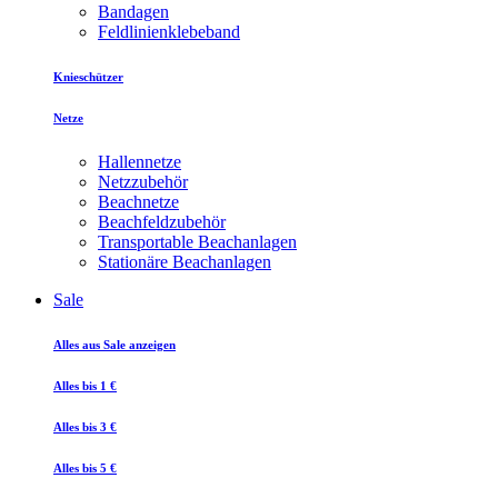
Bandagen
Feldlinienklebeband
Knieschützer
Netze
Hallennetze
Netzzubehör
Beachnetze
Beachfeldzubehör
Transportable Beachanlagen
Stationäre Beachanlagen
Sale
Alles aus Sale anzeigen
Alles bis 1 €
Alles bis 3 €
Alles bis 5 €