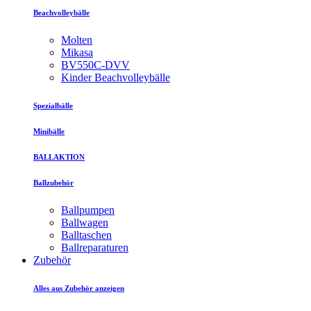
Beachvolleybälle
Molten
Mikasa
BV550C-DVV
Kinder Beachvolleybälle
Spezialbälle
Minibälle
BALLAKTION
Ballzubehör
Ballpumpen
Ballwagen
Balltaschen
Ballreparaturen
Zubehör
Alles aus Zubehör anzeigen