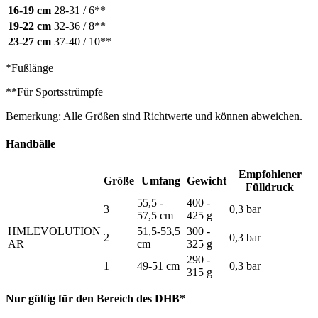
16-19 cm
28-31 / 6**
19-22 cm
32-36 / 8**
23-27 cm
37-40 / 10**
*Fußlänge
**Für Sportsstrümpfe
Bemerkung: Alle Größen sind Richtwerte und können abweichen.
Handbälle
Empfohlener
Größe
Umfang
Gewicht
Fülldruck
55,5 -
400 -
3
0,3 bar
57,5 cm
425 g
HMLEVOLUTION
51,5-53,5
300 -
2
0,3 bar
AR
cm
325 g
290 -
1
49-51 cm
0,3 bar
315 g
Nur gültig für den Bereich des DHB*