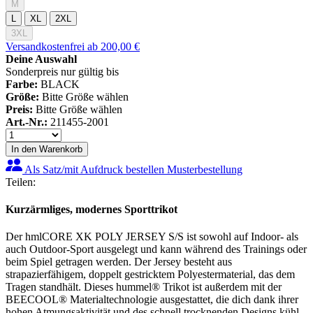
M
L
XL
2XL
3XL
Versandkostenfrei ab 200,00 €
Deine Auswahl
Sonderpreis nur gültig bis
Farbe:
BLACK
Größe:
Bitte Größe wählen
Preis:
Bitte Größe wählen
Art.-Nr.:
211455-2001
In den Warenkorb
Als Satz/mit Aufdruck bestellen
Musterbestellung
Teilen:
Kurzärmliges, modernes Sporttrikot
Der hmlCORE XK POLY JERSEY S/S ist sowohl auf Indoor- als
auch Outdoor-Sport ausgelegt und kann während des Trainings oder
beim Spiel getragen werden. Der Jersey besteht aus
strapazierfähigem, doppelt gestricktem Polyestermaterial, das dem
Tragen standhält. Dieses hummel® Trikot ist außerdem mit der
BEECOOL® Materialtechnologie ausgestattet, die dich dank ihrer
hohen Atmungsaktivität und des schnell trocknenden Designs kühl