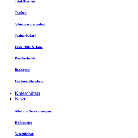
Trinkflaschen
Taschen
Schiedsrichterbedarf
Trainerbedarf
Erste Hilfe & Tape
Duschzubehör
Bandagen
Feldlinienklebeband
Knieschützer
Netze
Alles aus Netze anzeigen
Hallennetze
Netzzubehör