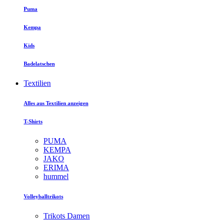
Puma
Kempa
Kids
Badelatschen
Textilien
Alles aus Textilien anzeigen
T-Shirts
PUMA
KEMPA
JAKO
ERIMA
hummel
Volleyballtrikots
Trikots Damen