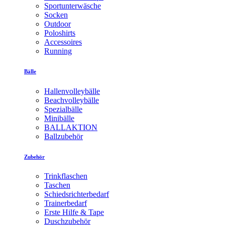
Sportunterwäsche
Socken
Outdoor
Poloshirts
Accessoires
Running
Bälle
Hallenvolleybälle
Beachvolleybälle
Spezialbälle
Minibälle
BALLAKTION
Ballzubehör
Zubehör
Trinkflaschen
Taschen
Schiedsrichterbedarf
Trainerbedarf
Erste Hilfe & Tape
Duschzubehör