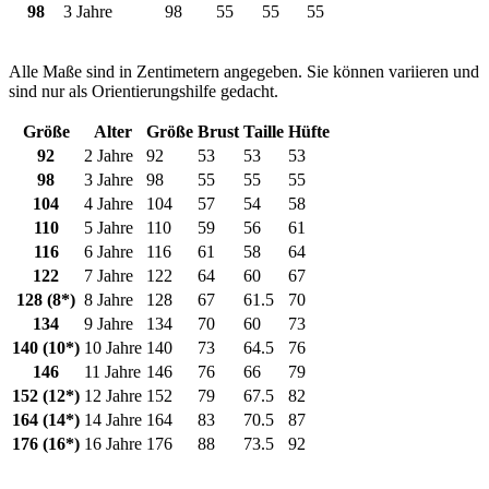
98
3 Jahre
98
55
55
55
Alle Maße sind in Zentimetern angegeben. Sie können variieren und
sind nur als Orientierungshilfe gedacht.
Größe
Alter
Größe
Brust
Taille
Hüfte
92
2 Jahre
92
53
53
53
98
3 Jahre
98
55
55
55
104
4 Jahre
104
57
54
58
110
5 Jahre
110
59
56
61
116
6 Jahre
116
61
58
64
122
7 Jahre
122
64
60
67
128 (8*)
8 Jahre
128
67
61.5
70
134
9 Jahre
134
70
60
73
140 (10*)
10 Jahre
140
73
64.5
76
146
11 Jahre
146
76
66
79
152 (12*)
12 Jahre
152
79
67.5
82
164 (14*)
14 Jahre
164
83
70.5
87
176 (16*)
16 Jahre
176
88
73.5
92