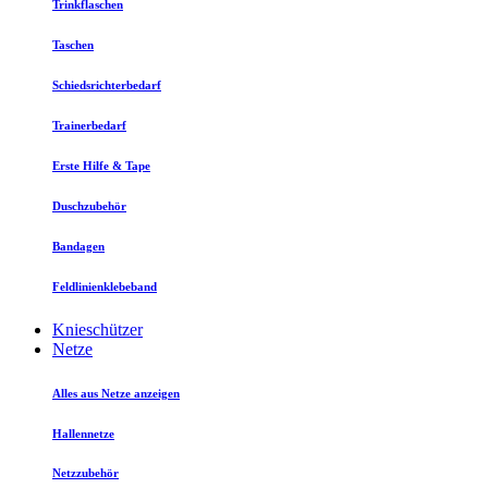
Trinkflaschen
Taschen
Schiedsrichterbedarf
Trainerbedarf
Erste Hilfe & Tape
Duschzubehör
Bandagen
Feldlinienklebeband
Knieschützer
Netze
Alles aus Netze anzeigen
Hallennetze
Netzzubehör