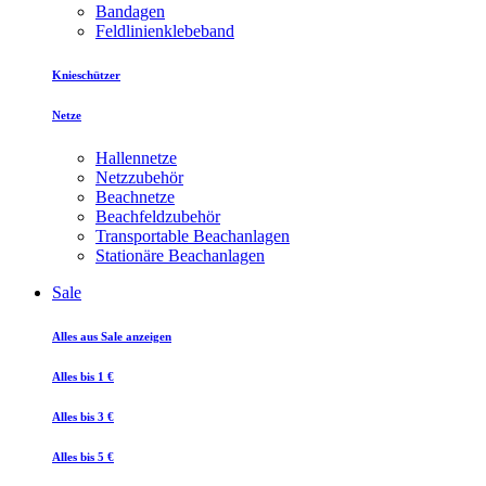
Bandagen
Feldlinienklebeband
Knieschützer
Netze
Hallennetze
Netzzubehör
Beachnetze
Beachfeldzubehör
Transportable Beachanlagen
Stationäre Beachanlagen
Sale
Alles aus Sale anzeigen
Alles bis 1 €
Alles bis 3 €
Alles bis 5 €