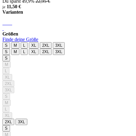
Du sparst 49,9%
22,95 €
11,50 €
je
Varianten
Größen
Finde deine Größe
S
M
L
XL
2XL
3XL
S
M
L
XL
2XL
3XL
S
M
L
XL
2XL
3XL
S
M
L
XL
2XL
3XL
S
M