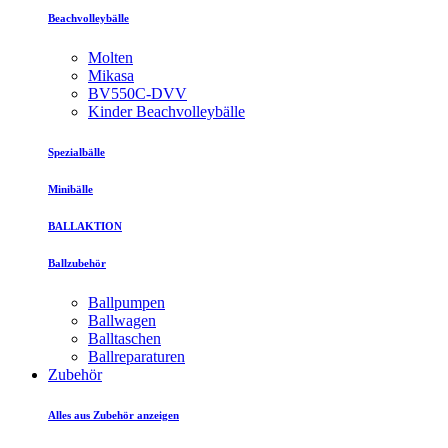
Beachvolleybälle
Molten
Mikasa
BV550C-DVV
Kinder Beachvolleybälle
Spezialbälle
Minibälle
BALLAKTION
Ballzubehör
Ballpumpen
Ballwagen
Balltaschen
Ballreparaturen
Zubehör
Alles aus Zubehör anzeigen