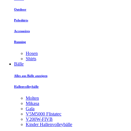
Outdoor
Poloshirts
Accessoires
Running
Hosen
Shirts
Bälle
Alles aus Bälle anzeigen
Hallenvolleybälle
Molten
Mikasa
Gala
V5M5000 Flistatec
V200W-FIVB
Kinder Hallenvolleybälle