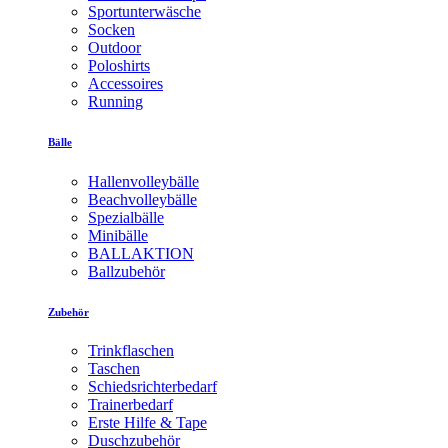
Sportunterwäsche
Socken
Outdoor
Poloshirts
Accessoires
Running
Bälle
Hallenvolleybälle
Beachvolleybälle
Spezialbälle
Minibälle
BALLAKTION
Ballzubehör
Zubehör
Trinkflaschen
Taschen
Schiedsrichterbedarf
Trainerbedarf
Erste Hilfe & Tape
Duschzubehör