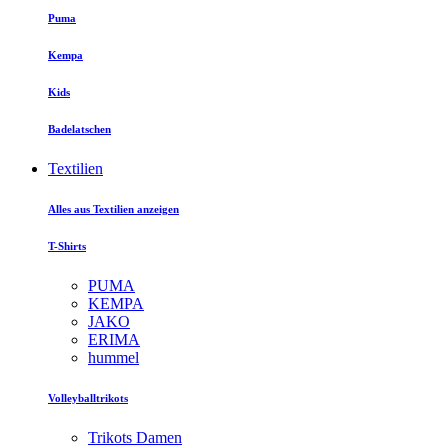
Puma
Kempa
Kids
Badelatschen
Textilien
Alles aus Textilien anzeigen
T-Shirts
PUMA
KEMPA
JAKO
ERIMA
hummel
Volleyballtrikots
Trikots Damen