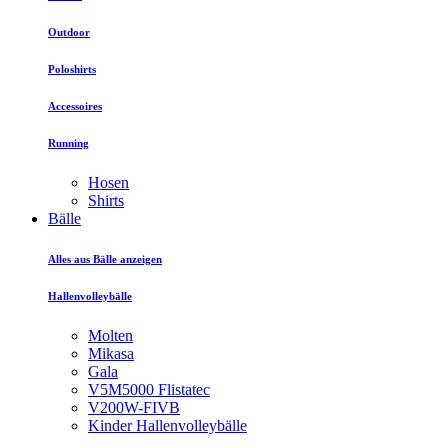
Outdoor
Poloshirts
Accessoires
Running
Hosen
Shirts
Bälle
Alles aus Bälle anzeigen
Hallenvolleybälle
Molten
Mikasa
Gala
V5M5000 Flistatec
V200W-FIVB
Kinder Hallenvolleybälle