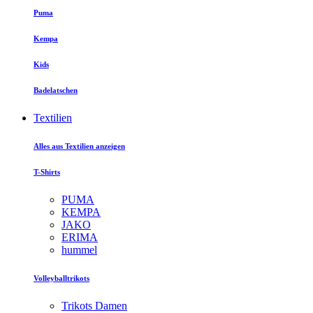
Puma
Kempa
Kids
Badelatschen
Textilien
Alles aus Textilien anzeigen
T-Shirts
PUMA
KEMPA
JAKO
ERIMA
hummel
Volleyballtrikots
Trikots Damen