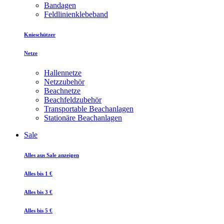
Bandagen
Feldlinienklebeband
Knieschützer
Netze
Hallennetze
Netzzubehör
Beachnetze
Beachfeldzubehör
Transportable Beachanlagen
Stationäre Beachanlagen
Sale
Alles aus Sale anzeigen
Alles bis 1 €
Alles bis 3 €
Alles bis 5 €