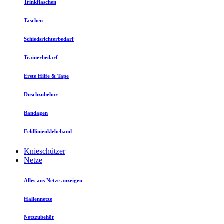
Trinkflaschen
Taschen
Schiedsrichterbedarf
Trainerbedarf
Erste Hilfe & Tape
Duschzubehör
Bandagen
Feldlinienklebeband
Knieschützer
Netze
Alles aus Netze anzeigen
Hallennetze
Netzzubehör