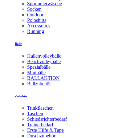
Sportunterwäsche
Socken
Outdoor
Poloshirts
Accessoires
Running
Bälle
Hallenvolleybälle
Beachvolleybälle
Spezialbälle
Minibälle
BALLAKTION
Ballzubehör
Zubehör
Trinkflaschen
Taschen
Schiedsrichterbedarf
Trainerbedarf
Erste Hilfe & Tape
Duschzubehör