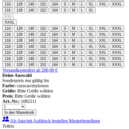
116
128
140
152
164
S
M
L
XL
XXL
XXXL
116
128
140
152
164
S
M
L
XL
XXL
XXXL
116
128
140
152
164
S
M
L
XL
XXL
XXXL
116
128
140
152
164
S
M
L
XL
XXL
XXXL
116
128
140
152
164
S
M
L
XL
XXL
XXXL
116
128
140
152
164
S
M
L
XL
XXL
XXXL
116
128
140
152
164
S
M
L
XL
XXL
XXXL
116
128
140
152
164
S
M
L
XL
XXL
XXXL
116
128
140
152
164
S
M
L
XL
XXL
XXXL
Versandkostenfrei ab 200,00 €
Deine Auswahl
Sonderpreis nur gültig bis
Farbe:
curacao/mykonos
Größe:
Bitte Größe wählen
Preis:
Bitte Größe wählen
Art.-Nr.:
1082211
In den Warenkorb
Als Satz/mit Aufdruck bestellen
Musterbestellung
Teilen: