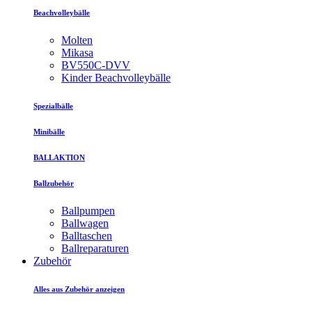
Beachvolleybälle
Molten
Mikasa
BV550C-DVV
Kinder Beachvolleybälle
Spezialbälle
Minibälle
BALLAKTION
Ballzubehör
Ballpumpen
Ballwagen
Balltaschen
Ballreparaturen
Zubehör
Alles aus Zubehör anzeigen