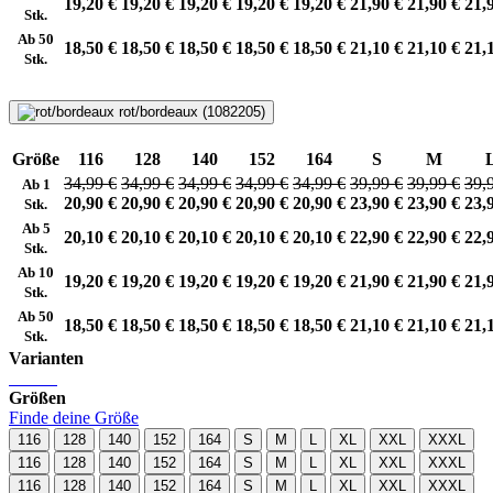
19,20 €
19,20 €
19,20 €
19,20 €
19,20 €
21,90 €
21,90 €
21,
Stk.
Ab 50
18,50 €
18,50 €
18,50 €
18,50 €
18,50 €
21,10 €
21,10 €
21,
Stk.
rot/bordeaux (1082205)
Größe
116
128
140
152
164
S
M
34,99 €
34,99 €
34,99 €
34,99 €
34,99 €
39,99 €
39,99 €
39,
Ab 1
20,90 €
20,90 €
20,90 €
20,90 €
20,90 €
23,90 €
23,90 €
23,
Stk.
Ab 5
20,10 €
20,10 €
20,10 €
20,10 €
20,10 €
22,90 €
22,90 €
22,
Stk.
Ab 10
19,20 €
19,20 €
19,20 €
19,20 €
19,20 €
21,90 €
21,90 €
21,
Stk.
Ab 50
18,50 €
18,50 €
18,50 €
18,50 €
18,50 €
21,10 €
21,10 €
21,
Stk.
Varianten
Größen
Finde deine Größe
116
128
140
152
164
S
M
L
XL
XXL
XXXL
116
128
140
152
164
S
M
L
XL
XXL
XXXL
116
128
140
152
164
S
M
L
XL
XXL
XXXL