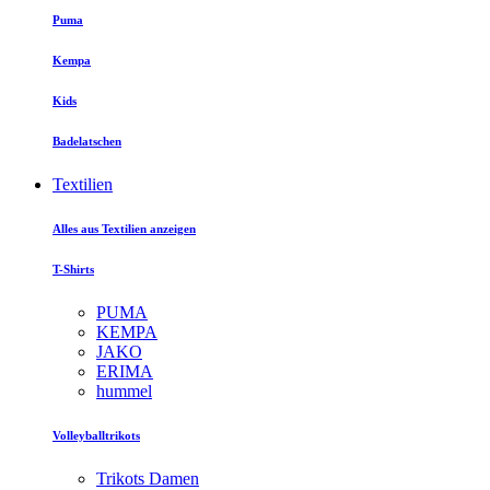
Puma
Kempa
Kids
Badelatschen
Textilien
Alles aus Textilien anzeigen
T-Shirts
PUMA
KEMPA
JAKO
ERIMA
hummel
Volleyballtrikots
Trikots Damen