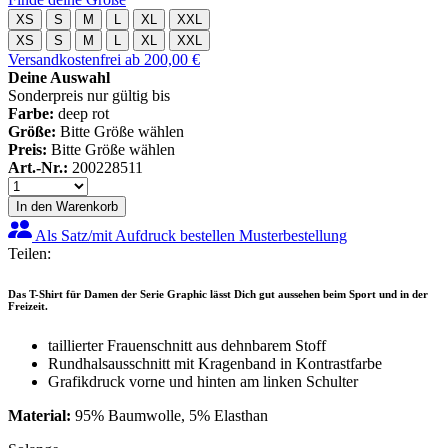
XS
S
M
L
XL
XXL
XS
S
M
L
XL
XXL
Versandkostenfrei ab 200,00 €
Deine Auswahl
Sonderpreis nur gültig bis
Farbe:
deep rot
Größe:
Bitte Größe wählen
Preis:
Bitte Größe wählen
Art.-Nr.:
200228511
In den Warenkorb
Als Satz/mit Aufdruck bestellen
Musterbestellung
Teilen:
Das T-Shirt für Damen der Serie Graphic lässt Dich gut aussehen beim Sport und in der
Freizeit.
taillierter Frauenschnitt aus dehnbarem Stoff
Rundhalsausschnitt mit Kragenband in Kontrastfarbe
Grafikdruck vorne und hinten am linken Schulter
Material:
95% Baumwolle, 5% Elasthan