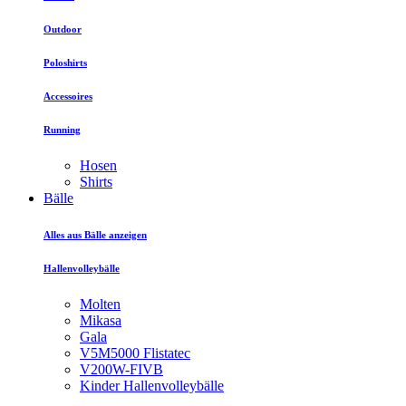
Outdoor
Poloshirts
Accessoires
Running
Hosen
Shirts
Bälle
Alles aus Bälle anzeigen
Hallenvolleybälle
Molten
Mikasa
Gala
V5M5000 Flistatec
V200W-FIVB
Kinder Hallenvolleybälle