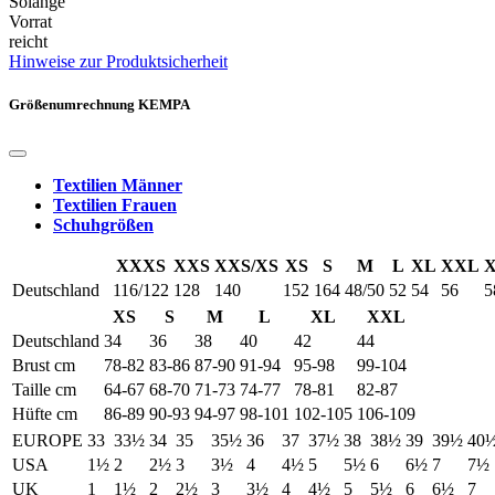
Solange
Vorrat
reicht
Hinweise zur Produktsicherheit
Größenumrechnung KEMPA
Textilien Männer
Textilien Frauen
Schuhgrößen
XXXS
XXS
XXS/XS
XS
S
M
L
XL
XXL
Deutschland
116/122
128
140
152
164
48/50
52
54
56
5
XS
S
M
L
XL
XXL
Deutschland
34
36
38
40
42
44
Brust cm
78-82
83-86
87-90
91-94
95-98
99-104
Taille cm
64-67
68-70
71-73
74-77
78-81
82-87
Hüfte cm
86-89
90-93
94-97
98-101
102-105
106-109
EUROPE
33
33½
34
35
35½
36
37
37½
38
38½
39
39½
40
USA
1½
2
2½
3
3½
4
4½
5
5½
6
6½
7
7½
UK
1
1½
2
2½
3
3½
4
4½
5
5½
6
6½
7