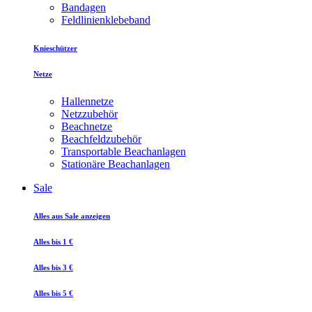
Bandagen
Feldlinienklebeband
Knieschützer
Netze
Hallennetze
Netzzubehör
Beachnetze
Beachfeldzubehör
Transportable Beachanlagen
Stationäre Beachanlagen
Sale
Alles aus Sale anzeigen
Alles bis 1 €
Alles bis 3 €
Alles bis 5 €