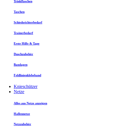
Trinkflaschen
Taschen
Schiedsrichterbedarf
Trainerbedarf
Erste Hilfe & Tape
Duschzubehör
Bandagen
Feldlinienklebeband
Knieschützer
Netze
Alles aus Netze anzeigen
Hallennetze
Netzzubehör