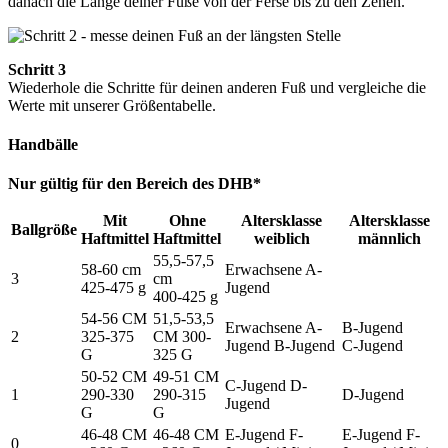
danach die Länge deiner Füße von der Ferse bis zu den Zehen.
Schritt 3
Wiederhole die Schritte für deinen anderen Fuß und vergleiche die
Werte mit unserer Größentabelle.
Handbälle
Nur gültig für den Bereich des DHB*
Mit
Ohne
Altersklasse
Altersklasse
Ballgröße
Haftmittel
Haftmittel
weiblich
männlich
55,5-57,5
58-60 cm
Erwachsene A-
3
cm
425-475 g
Jugend
400-425 g
54-56 CM
51,5-53,5
Erwachsene A-
B-Jugend
2
325-375
CM 300-
Jugend B-Jugend
C-Jugend
G
325 G
50-52 CM
49-51 CM
C-Jugend D-
1
290-330
290-315
D-Jugend
Jugend
G
G
46-48 CM
46-48 CM
E-Jugend F-
E-Jugend F-
0