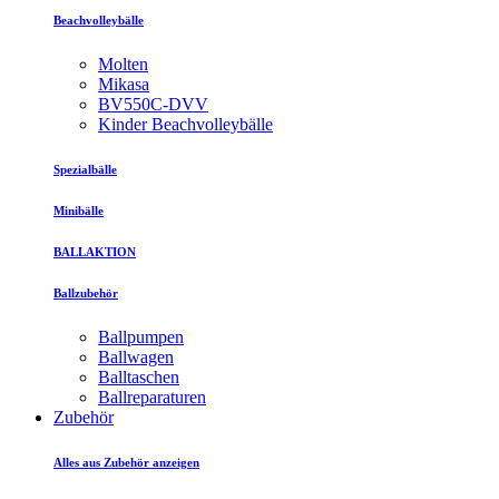
Beachvolleybälle
Molten
Mikasa
BV550C-DVV
Kinder Beachvolleybälle
Spezialbälle
Minibälle
BALLAKTION
Ballzubehör
Ballpumpen
Ballwagen
Balltaschen
Ballreparaturen
Zubehör
Alles aus Zubehör anzeigen