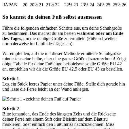
JAPAN
20
20½
21
21½
22
22½
23
23½
24
24½
25
25½
26
So kannst du deinen Fuß selbst ausmessen
Führe die folgenden einfachen Schritte aus, um deine Schuhgröße
zu bestimmen. Das machst du am besten
während oder am Ende
des Tages
, um die richtige Größe zu ermitteln (Füße schwellen
normalerweise im Laufe des Tages an).
Wir empfehlen, auf die mit dieser Methode ermittelte Schuhgröße
mindestens eine halbe, eher eine ganze Größe dazuzurechnen! Zeigt
obige Tabelle für deine Fußlänge beispielsweise die Größe EU 42
an, empfehlen wir dir die Größe EU 42,5 oder EU 43 zu bestellen.
Schritt 1
Leg ein Stück leeres Papier unter deine Füße. Stelle dich gerade hin
und lasse die Ferse leicht an der Wand anliegen.
Schritt 2
Bitte jemanden, das Ende des längsten Zehs und die Rückseite
deiner Ferse mit einem Stift oder Bleistift auf dem Blatt zu
markieren, oder einfach den Fußumriss nachzuzeichnen. Miss