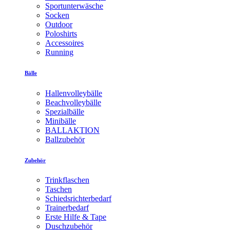
Sportunterwäsche
Socken
Outdoor
Poloshirts
Accessoires
Running
Bälle
Hallenvolleybälle
Beachvolleybälle
Spezialbälle
Minibälle
BALLAKTION
Ballzubehör
Zubehör
Trinkflaschen
Taschen
Schiedsrichterbedarf
Trainerbedarf
Erste Hilfe & Tape
Duschzubehör