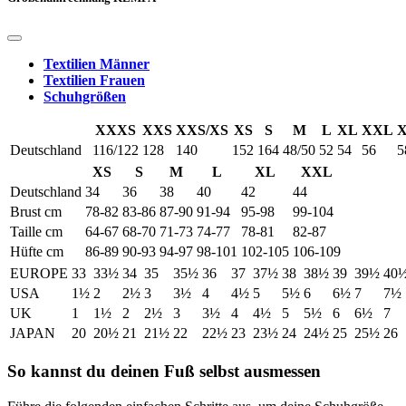
Textilien Männer
Textilien Frauen
Schuhgrößen
XXXS
XXS
XXS/XS
XS
S
M
L
XL
XXL
Deutschland
116/122
128
140
152
164
48/50
52
54
56
5
XS
S
M
L
XL
XXL
Deutschland
34
36
38
40
42
44
Brust cm
78-82
83-86
87-90
91-94
95-98
99-104
Taille cm
64-67
68-70
71-73
74-77
78-81
82-87
Hüfte cm
86-89
90-93
94-97
98-101
102-105
106-109
EUROPE
33
33½
34
35
35½
36
37
37½
38
38½
39
39½
40
USA
1½
2
2½
3
3½
4
4½
5
5½
6
6½
7
7½
UK
1
1½
2
2½
3
3½
4
4½
5
5½
6
6½
7
JAPAN
20
20½
21
21½
22
22½
23
23½
24
24½
25
25½
26
So kannst du deinen Fuß selbst ausmessen