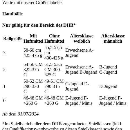
Werte mit unserer Größentabelle.
Handbälle
Nur gültig für den Bereich des DHB*
Mit
Ohne
Altersklasse
Altersklasse
Ballgröße
Haftmittel
Haftmittel
weiblich
männlich
55,5-57,5
58-60 cm
Erwachsene A-
3
cm
425-475 g
Jugend
400-425 g
54-56 CM
51,5-53,5
Erwachsene A-
B-Jugend
2
325-375
CM 300-
Jugend B-Jugend
C-Jugend
G
325 G
50-52 CM
49-51 CM
C-Jugend D-
1
290-330
290-315
D-Jugend
Jugend
G
G
46-48 CM
46-48 CM
E-Jugend F-
E-Jugend F-
0
>260 G
>260 G
Jugend / Minis
Jugend / Minis
Ab dem 01/07/2024
*Im Spielbetrieb aller dem DHB zugeordneten Spielklassen (inkl.
der Qualifikationswettbewerbe zu diesen Spielklassen) sowie den