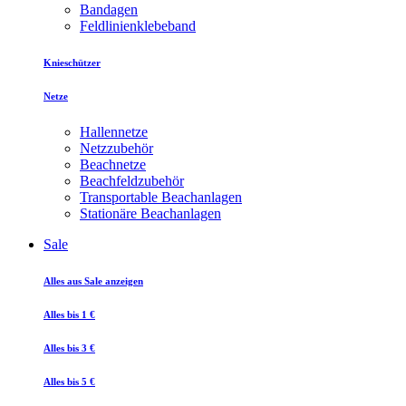
Bandagen
Feldlinienklebeband
Knieschützer
Netze
Hallennetze
Netzzubehör
Beachnetze
Beachfeldzubehör
Transportable Beachanlagen
Stationäre Beachanlagen
Sale
Alles aus Sale anzeigen
Alles bis 1 €
Alles bis 3 €
Alles bis 5 €