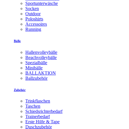
Sportunterwäsche
Socken
Outdoor
Poloshirts
Accessoires
Running
Bälle
Hallenvolleybälle
Beachvolleybälle
Spezialbälle
Minibälle
BALLAKTION
Ballzubehör
Zubehör
Trinkflaschen
Taschen
Schiedsrichterbedarf
Trainerbedarf
Erste Hilfe & Tape
Duschzubehör