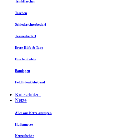
Trinkflaschen
Taschen
Schiedsrichterbedarf
Trainerbedarf
Erste Hilfe & Tape
Duschzubehör
Bandagen
Feldlinienklebeband
Knieschützer
Netze
Alles aus Netze anzeigen
Hallennetze
Netzzubehör