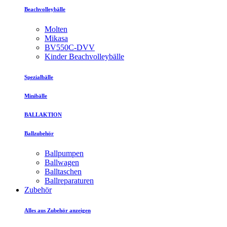
Beachvolleybälle
Molten
Mikasa
BV550C-DVV
Kinder Beachvolleybälle
Spezialbälle
Minibälle
BALLAKTION
Ballzubehör
Ballpumpen
Ballwagen
Balltaschen
Ballreparaturen
Zubehör
Alles aus Zubehör anzeigen