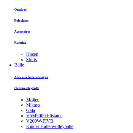
Outdoor
Poloshirts
Accessoires
Running
Hosen
Shirts
Bälle
Alles aus Bälle anzeigen
Hallenvolleybälle
Molten
Mikasa
Gala
V5M5000 Flistatec
V200W-FIVB
Kinder Hallenvolleybälle