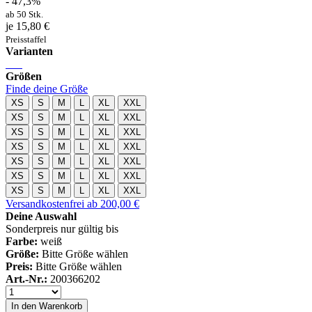
- 47,3%
ab 50 Stk.
je 15,80 €
Preisstaffel
Varianten
Größen
Finde deine Größe
XS
S
M
L
XL
XXL
XS
S
M
L
XL
XXL
XS
S
M
L
XL
XXL
XS
S
M
L
XL
XXL
XS
S
M
L
XL
XXL
XS
S
M
L
XL
XXL
XS
S
M
L
XL
XXL
Versandkostenfrei ab 200,00 €
Deine Auswahl
Sonderpreis nur gültig bis
Farbe:
weiß
Größe:
Bitte Größe wählen
Preis:
Bitte Größe wählen
Art.-Nr.:
200366202
In den Warenkorb