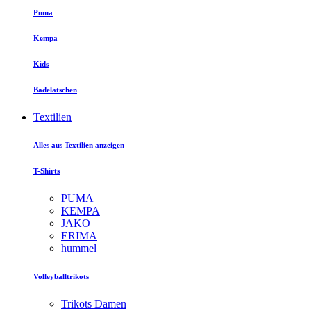
Puma
Kempa
Kids
Badelatschen
Textilien
Alles aus Textilien anzeigen
T-Shirts
PUMA
KEMPA
JAKO
ERIMA
hummel
Volleyballtrikots
Trikots Damen