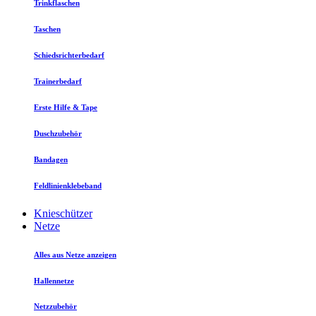
Trinkflaschen
Taschen
Schiedsrichterbedarf
Trainerbedarf
Erste Hilfe & Tape
Duschzubehör
Bandagen
Feldlinienklebeband
Knieschützer
Netze
Alles aus Netze anzeigen
Hallennetze
Netzzubehör