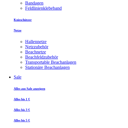
Bandagen
Feldlinienklebeband
Knieschützer
Netze
Hallennetze
Netzzubehör
Beachnetze
Beachfeldzubehör
Transportable Beachanlagen
Stationäre Beachanlagen
Sale
Alles aus Sale anzeigen
Alles bis 1 €
Alles bis 3 €
Alles bis 5 €