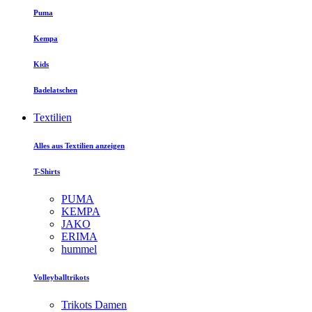
Puma
Kempa
Kids
Badelatschen
Textilien
Alles aus Textilien anzeigen
T-Shirts
PUMA
KEMPA
JAKO
ERIMA
hummel
Volleyballtrikots
Trikots Damen