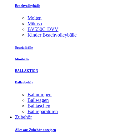
Beachvolleybälle
Molten
Mikasa
BV550C-DVV
Kinder Beachvolleybälle
Spezialbälle
Minibälle
BALLAKTION
Ballzubehör
Ballpumpen
Ballwagen
Balltaschen
Ballreparaturen
Zubehör
Alles aus Zubehör anzeigen