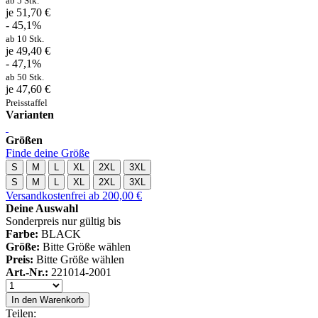
ab 5 Stk.
je 51,70 €
- 45,1%
ab 10 Stk.
je 49,40 €
- 47,1%
ab 50 Stk.
je 47,60 €
Preisstaffel
Varianten
Größen
Finde deine Größe
S
M
L
XL
2XL
3XL
S
M
L
XL
2XL
3XL
Versandkostenfrei ab 200,00 €
Deine Auswahl
Sonderpreis nur gültig bis
Farbe:
BLACK
Größe:
Bitte Größe wählen
Preis:
Bitte Größe wählen
Art.-Nr.:
221014-2001
In den Warenkorb
Teilen: