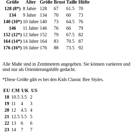
Größe
Alter
Größe
Brust
Taille
Hüfte
128 (8*)
8 Jahre
128
67
61.5
70
134
9 Jahre
134
70
60
73
140 (10*)
10 Jahre
140
73
64.5
76
146
11 Jahre
146
76
66
79
152 (12*)
12 Jahre
152
79
67.5
82
164 (14*)
14 Jahre
164
83
70.5
87
176 (16*)
16 Jahre
176
88
73.5
92
Alle Maße sind in Zentimetern angegeben. Sie können variieren und
sind nur als Orientierungshilfe gedacht.
*Diese Größe gibt es bei den Kids Classic Bee Styles.
EU
CM
UK
US
18
10.5
3.5
2
19
11
4
3
20
12
4.5
4
21
12.5
5.5
5
22
13
6
6
23
14
7
7