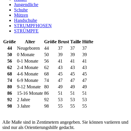
Jungendliche
Schuhe
Mützen
Handschuhe
STRUMPFHOSEN
STRÜMPFE
Größe
Alter
Größe
Brust
Taille
Hüfte
44
Neugeboren
44
37
37
37
50
0 Monate
50
39
39
39
56
0-1 Monate
56
41
41
41
62
2-4 Monate
62
43
43
43
68
4-6 Monate
68
45
45
45
74
6-9 Monate
74
47
47
47
80
9-12 Monate
80
49
49
49
86
15-16 Monate
86
51
51
51
92
2 Jahre
92
53
53
53
98
3 Jahre
98
55
55
55
Alle Maße sind in Zentimetern angegeben. Sie können variieren und
sind nur als Orientierungshilfe gedacht.