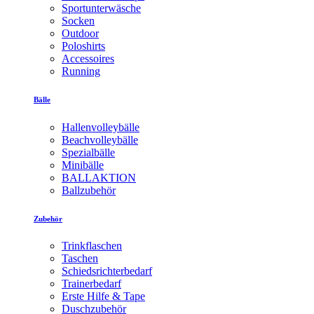
Sportunterwäsche
Socken
Outdoor
Poloshirts
Accessoires
Running
Bälle
Hallenvolleybälle
Beachvolleybälle
Spezialbälle
Minibälle
BALLAKTION
Ballzubehör
Zubehör
Trinkflaschen
Taschen
Schiedsrichterbedarf
Trainerbedarf
Erste Hilfe & Tape
Duschzubehör