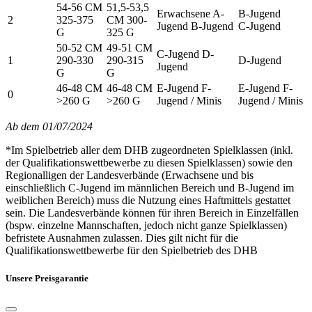
54-56 CM
51,5-53,5
Erwachsene A-
B-Jugend
2
325-375
CM 300-
Jugend B-Jugend
C-Jugend
G
325 G
50-52 CM
49-51 CM
C-Jugend D-
1
290-330
290-315
D-Jugend
Jugend
G
G
46-48 CM
46-48 CM
E-Jugend F-
E-Jugend F-
0
>260 G
>260 G
Jugend / Minis
Jugend / Minis
Ab dem 01/07/2024
*Im Spielbetrieb aller dem DHB zugeordneten Spielklassen (inkl.
der Qualifikationswettbewerbe zu diesen Spielklassen) sowie den
Regionalligen der Landesverbände (Erwachsene und bis
einschließlich C-Jugend im männlichen Bereich und B-Jugend im
weiblichen Bereich) muss die Nutzung eines Haftmittels gestattet
sein. Die Landesverbände können für ihren Bereich in Einzelfällen
(bspw. einzelne Mannschaften, jedoch nicht ganze Spielklassen)
befristete Ausnahmen zulassen. Dies gilt nicht für die
Qualifikationswettbewerbe für den Spielbetrieb des DHB
Unsere Preisgarantie