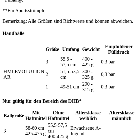
**Für Sportsstrümpfe
Bemerkung: Alle Größen sind Richtwerte und können abweichen.
Handbälle
Empfohlener
Größe
Umfang
Gewicht
Fülldruck
55,5 -
400 -
3
0,3 bar
57,5 cm
425 g
HMLEVOLUTION
51,5-53,5
300 -
2
0,3 bar
AR
cm
325 g
290 -
1
49-51 cm
0,3 bar
315 g
Nur gültig für den Bereich des DHB*
Mit
Ohne
Altersklasse
Altersklasse
Ballgröße
Haftmittel
Haftmittel
weiblich
männlich
55,5-57,5
58-60 cm
Erwachsene A-
3
cm
425-475 g
Jugend
400-425 g