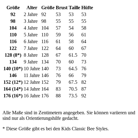
Größe
Alter
Größe
Brust
Taille
Hüfte
92
2 Jahre
92
53
53
53
98
3 Jahre
98
55
55
55
104
4 Jahre
104
57
54
58
110
5 Jahre
110
59
56
61
116
6 Jahre
116
61
58
64
122
7 Jahre
122
64
60
67
128 (8*)
8 Jahre
128
67
61.5
70
134
9 Jahre
134
70
60
73
140 (10*)
10 Jahre
140
73
64.5
76
146
11 Jahre
146
76
66
79
152 (12*)
12 Jahre
152
79
67.5
82
164 (14*)
14 Jahre
164
83
70.5
87
176 (16*)
16 Jahre
176
88
73.5
92
Alle Maße sind in Zentimetern angegeben. Sie können variieren und
sind nur als Orientierungshilfe gedacht.
* Diese Größe gibt es bei den Kids Classic Bee Styles.