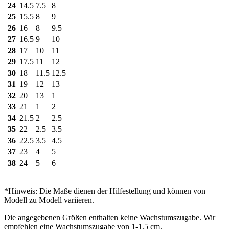
24
14.5
7.5
8
25
15.5
8
9
26
16
8
9.5
27
16.5
9
10
28
17
10
11
29
17.5
11
12
30
18
11.5
12.5
31
19
12
13
32
20
13
1
33
21
1
2
34
21.5
2
2.5
35
22
2.5
3.5
36
22.5
3.5
4.5
37
23
4
5
38
24
5
6
*Hinweis: Die Maße dienen der Hilfestellung und können von
Modell zu Modell variieren.
Die angegebenen Größen enthalten keine Wachstumszugabe. Wir
empfehlen eine Wachstumszugabe von 1-1,5 cm.