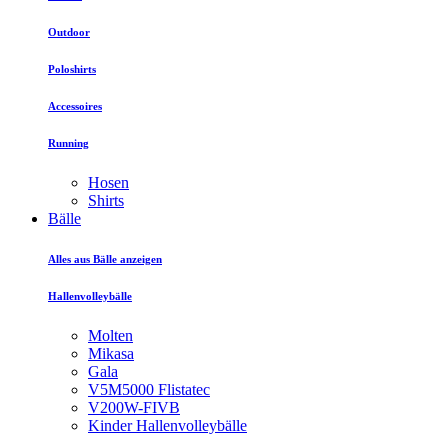
Outdoor
Poloshirts
Accessoires
Running
Hosen
Shirts
Bälle
Alles aus Bälle anzeigen
Hallenvolleybälle
Molten
Mikasa
Gala
V5M5000 Flistatec
V200W-FIVB
Kinder Hallenvolleybälle