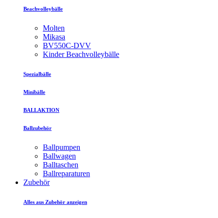
Beachvolleybälle
Molten
Mikasa
BV550C-DVV
Kinder Beachvolleybälle
Spezialbälle
Minibälle
BALLAKTION
Ballzubehör
Ballpumpen
Ballwagen
Balltaschen
Ballreparaturen
Zubehör
Alles aus Zubehör anzeigen