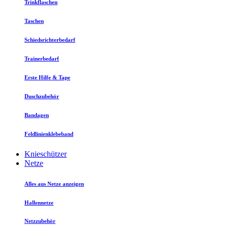
Trinkflaschen
Taschen
Schiedsrichterbedarf
Trainerbedarf
Erste Hilfe & Tape
Duschzubehör
Bandagen
Feldlinienklebeband
Knieschützer
Netze
Alles aus Netze anzeigen
Hallennetze
Netzzubehör