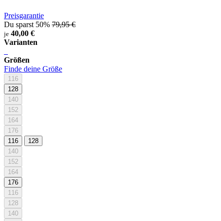
Preisgarantie
Du sparst 50%
79,95 €
40,00 €
je
Varianten
Größen
Finde deine Größe
116
128
140
152
164
176
116
128
140
152
164
176
116
128
140