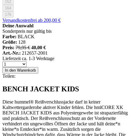
152
164
176
Versandkostenfrei ab 200,00 €
Deine Auswahl
Sonderpreis nur gültig bis
Farbe:
BLACK
Größe:
128
Preis:
79,95 €
40,00 €
Art.-Nr.:
212657-2001
Lieferzeit ca. 1-3 Werktage
In den Warenkorb
Teilen:
BENCH JACKET KIDS
Diese hummel® Reißverschlussjacke darf in keiner
Kaltwettergarderobe aktiver Kinder fehlen. Die hmlCORE XK
BENCH JACKET KIDS aus Polyestergewebe ist strapazierfähig
und praktisch. Der Reißverschlussschutz an der Vorderseite
verhindert ein ungewolltes Öffnen der Jacke und hält deine*n
kleine*n Entdecker*in warm. Zusätzlich sorgen die
Windschutzbündchen dafür, dass Wärme in der Jacke bleibt. Die