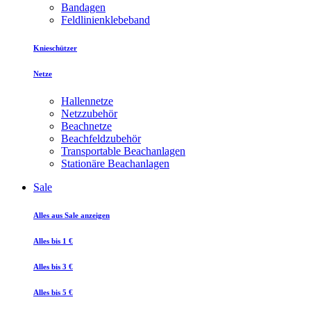
Bandagen
Feldlinienklebeband
Knieschützer
Netze
Hallennetze
Netzzubehör
Beachnetze
Beachfeldzubehör
Transportable Beachanlagen
Stationäre Beachanlagen
Sale
Alles aus Sale anzeigen
Alles bis 1 €
Alles bis 3 €
Alles bis 5 €