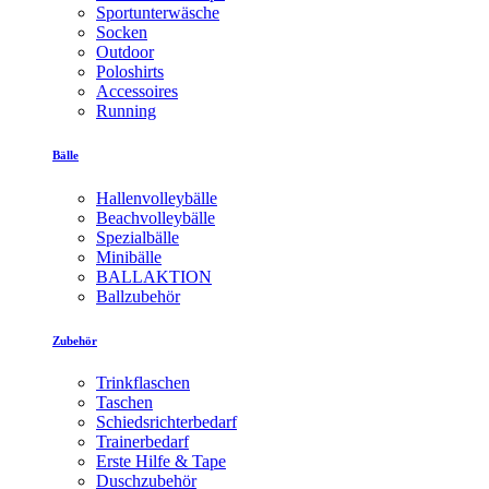
Sportunterwäsche
Socken
Outdoor
Poloshirts
Accessoires
Running
Bälle
Hallenvolleybälle
Beachvolleybälle
Spezialbälle
Minibälle
BALLAKTION
Ballzubehör
Zubehör
Trinkflaschen
Taschen
Schiedsrichterbedarf
Trainerbedarf
Erste Hilfe & Tape
Duschzubehör