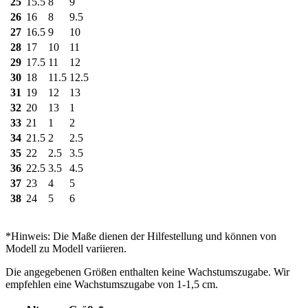
25
15.5
8
9
26
16
8
9.5
27
16.5
9
10
28
17
10
11
29
17.5
11
12
30
18
11.5
12.5
31
19
12
13
32
20
13
1
33
21
1
2
34
21.5
2
2.5
35
22
2.5
3.5
36
22.5
3.5
4.5
37
23
4
5
38
24
5
6
*Hinweis: Die Maße dienen der Hilfestellung und können von
Modell zu Modell variieren.
Die angegebenen Größen enthalten keine Wachstumszugabe. Wir
empfehlen eine Wachstumszugabe von 1-1,5 cm.