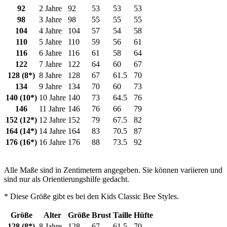
92
2 Jahre
92
53
53
53
98
3 Jahre
98
55
55
55
104
4 Jahre
104
57
54
58
110
5 Jahre
110
59
56
61
116
6 Jahre
116
61
58
64
122
7 Jahre
122
64
60
67
128 (8*)
8 Jahre
128
67
61.5
70
134
9 Jahre
134
70
60
73
140 (10*)
10 Jahre
140
73
64.5
76
146
11 Jahre
146
76
66
79
152 (12*)
12 Jahre
152
79
67.5
82
164 (14*)
14 Jahre
164
83
70.5
87
176 (16*)
16 Jahre
176
88
73.5
92
Alle Maße sind in Zentimetern angegeben. Sie können variieren und
sind nur als Orientierungshilfe gedacht.
* Diese Größe gibt es bei den Kids Classic Bee Styles.
Größe
Alter
Größe
Brust
Taille
Hüfte
128 (8*)
8 Jahre
128
67
61.5
70