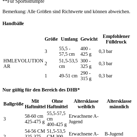
**Für Sportsstrümpfe
Bemerkung: Alle Größen sind Richtwerte und können abweichen.
Handbälle
Empfohlener
Größe
Umfang
Gewicht
Fülldruck
55,5 -
400 -
3
0,3 bar
57,5 cm
425 g
HMLEVOLUTION
51,5-53,5
300 -
2
0,3 bar
AR
cm
325 g
290 -
1
49-51 cm
0,3 bar
315 g
Nur gültig für den Bereich des DHB*
Mit
Ohne
Altersklasse
Altersklasse
Ballgröße
Haftmittel
Haftmittel
weiblich
männlich
55,5-57,5
58-60 cm
Erwachsene A-
3
cm
425-475 g
Jugend
400-425 g
54-56 CM
51,5-53,5
Erwachsene A-
B-Jugend
2
325-375
CM 300-