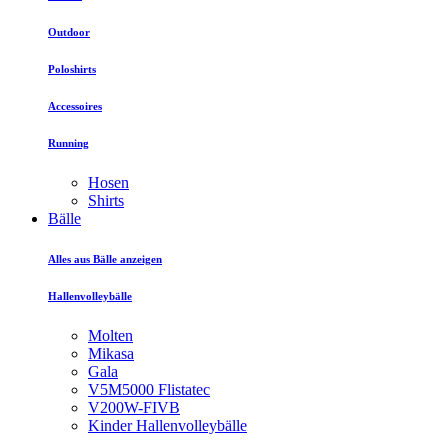
Outdoor
Poloshirts
Accessoires
Running
Hosen
Shirts
Bälle
Alles aus Bälle anzeigen
Hallenvolleybälle
Molten
Mikasa
Gala
V5M5000 Flistatec
V200W-FIVB
Kinder Hallenvolleybälle