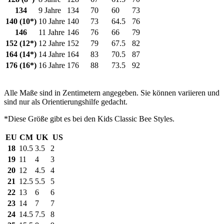
134
9 Jahre
134
70
60
73
140 (10*)
10 Jahre
140
73
64.5
76
146
11 Jahre
146
76
66
79
152 (12*)
12 Jahre
152
79
67.5
82
164 (14*)
14 Jahre
164
83
70.5
87
176 (16*)
16 Jahre
176
88
73.5
92
Alle Maße sind in Zentimetern angegeben. Sie können variieren und
sind nur als Orientierungshilfe gedacht.
*Diese Größe gibt es bei den Kids Classic Bee Styles.
EU
CM
UK
US
18
10.5
3.5
2
19
11
4
3
20
12
4.5
4
21
12.5
5.5
5
22
13
6
6
23
14
7
7
24
14.5
7.5
8