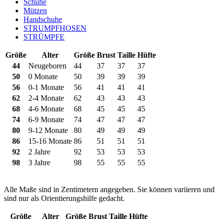
Schuhe
Mützen
Handschuhe
STRUMPFHOSEN
STRÜMPFE
Größe
Alter
Größe
Brust
Taille
Hüfte
44
Neugeboren
44
37
37
37
50
0 Monate
50
39
39
39
56
0-1 Monate
56
41
41
41
62
2-4 Monate
62
43
43
43
68
4-6 Monate
68
45
45
45
74
6-9 Monate
74
47
47
47
80
9-12 Monate
80
49
49
49
86
15-16 Monate
86
51
51
51
92
2 Jahre
92
53
53
53
98
3 Jahre
98
55
55
55
Alle Maße sind in Zentimetern angegeben. Sie können variieren und
sind nur als Orientierungshilfe gedacht.
Größe
Alter
Größe
Brust
Taille
Hüfte