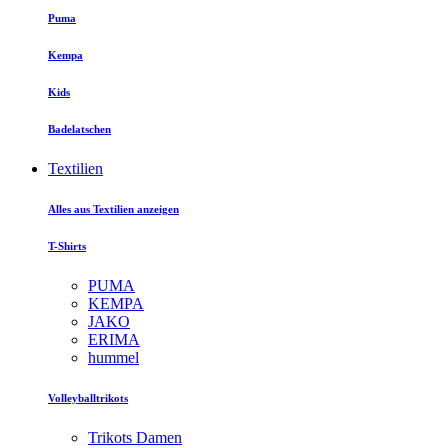
Puma
Kempa
Kids
Badelatschen
Textilien
Alles aus Textilien anzeigen
T-Shirts
PUMA
KEMPA
JAKO
ERIMA
hummel
Volleyballtrikots
Trikots Damen