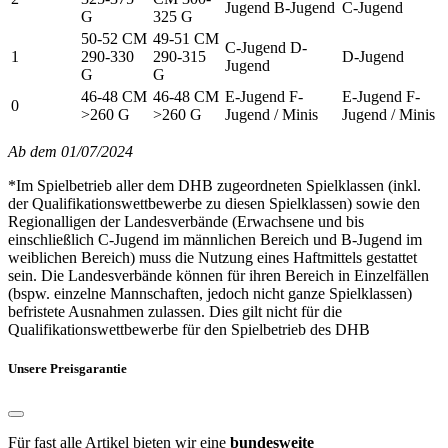
Jugend B-Jugend
C-Jugend
G
325 G
50-52 CM
49-51 CM
C-Jugend D-
1
290-330
290-315
D-Jugend
Jugend
G
G
46-48 CM
46-48 CM
E-Jugend F-
E-Jugend F-
0
>260 G
>260 G
Jugend / Minis
Jugend / Minis
Ab dem 01/07/2024
*Im Spielbetrieb aller dem DHB zugeordneten Spielklassen (inkl.
der Qualifikationswettbewerbe zu diesen Spielklassen) sowie den
Regionalligen der Landesverbände (Erwachsene und bis
einschließlich C-Jugend im männlichen Bereich und B-Jugend im
weiblichen Bereich) muss die Nutzung eines Haftmittels gestattet
sein. Die Landesverbände können für ihren Bereich in Einzelfällen
(bspw. einzelne Mannschaften, jedoch nicht ganze Spielklassen)
befristete Ausnahmen zulassen. Dies gilt nicht für die
Qualifikationswettbewerbe für den Spielbetrieb des DHB
Unsere Preisgarantie
Für fast alle Artikel bieten wir eine
bundesweite