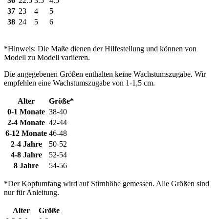
36
22.5
3.5
4.5
37
23
4
5
38
24
5
6
*Hinweis: Die Maße dienen der Hilfestellung und können von
Modell zu Modell variieren.
Die angegebenen Größen enthalten keine Wachstumszugabe. Wir
empfehlen eine Wachstumszugabe von 1-1,5 cm.
Alter
Größe*
0-1 Monate
38-40
2-4 Monate
42-44
6-12 Monate
46-48
2-4 Jahre
50-52
4-8 Jahre
52-54
8 Jahre
54-56
*Der Kopfumfang wird auf Stirnhöhe gemessen. Alle Größen sind
nur für Anleitung.
Alter
Größe