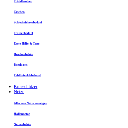
Trinkflaschen
Taschen
Schiedsrichterbedarf
Trainerbedarf
Erste Hilfe & Tape
Duschzubehör
Bandagen
Feldlinienklebeband
Knieschützer
Netze
Alles aus Netze anzeigen
Hallennetze
Netzzubehör