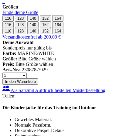
Größen
Finde deine Größe
116
128
140
152
164
116
128
140
152
164
116
128
140
152
164
Versandkostenfrei ab 200,00 €
Deine Auswahl
Sonderpreis nur gültig bis
Farbe:
MARINE/WHITE
Größe:
Bitte Größe wählen
Preis:
Bitte Größe wählen
Art.-Nr.:
230878-7929
In den Warenkorb
Als Satz/mit Aufdruck bestellen
Musterbestellung
Teilen:
Die Kinderjacke für das Training im Outdoor
Gewebtes Material.
Normale Passform.
Dekorative Paspel-Details.
Seitentaschen.