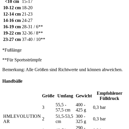
<10 cm
15-17
10-12 cm
18-20
12-14 cm
21-23
14-16 cm
24-27
16-19 cm
28-31 / 6**
19-22 cm
32-36 / 8**
23-27 cm
37-40 / 10**
*Fußlänge
**Für Sportsstrümpfe
Bemerkung: Alle Größen sind Richtwerte und können abweichen.
Handbälle
Empfohlener
Größe
Umfang
Gewicht
Fülldruck
55,5 -
400 -
3
0,3 bar
57,5 cm
425 g
HMLEVOLUTION
51,5-53,5
300 -
2
0,3 bar
AR
cm
325 g
290 -