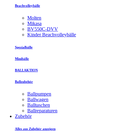
Beachvolleybälle
Molten
Mikasa
BV550C-DVV
Kinder Beachvolleybälle
Spezialbälle
Minibälle
BALLAKTION
Ballzubehör
Ballpumpen
Ballwagen
Balltaschen
Ballreparaturen
Zubehör
Alles aus Zubehör anzeigen