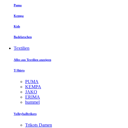
Puma
Kempa
Kids
Badelatschen
Textilien
Alles aus Textilien anzeigen
T-Shirts
PUMA
KEMPA
JAKO
ERIMA
hummel
Volleyballtrikots
Trikots Damen