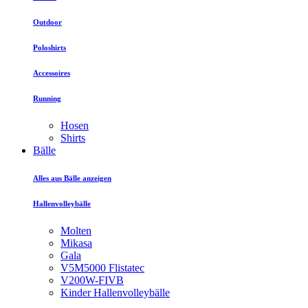
Outdoor
Poloshirts
Accessoires
Running
Hosen
Shirts
Bälle
Alles aus Bälle anzeigen
Hallenvolleybälle
Molten
Mikasa
Gala
V5M5000 Flistatec
V200W-FIVB
Kinder Hallenvolleybälle