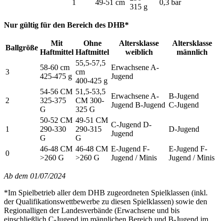
1
49-51 cm
0,3 bar
315 g
Nur gültig für den Bereich des DHB*
Mit
Ohne
Altersklasse
Altersklasse
Ballgröße
Haftmittel
Haftmittel
weiblich
männlich
55,5-57,5
58-60 cm
Erwachsene A-
3
cm
425-475 g
Jugend
400-425 g
54-56 CM
51,5-53,5
Erwachsene A-
B-Jugend
2
325-375
CM 300-
Jugend B-Jugend
C-Jugend
G
325 G
50-52 CM
49-51 CM
C-Jugend D-
1
290-330
290-315
D-Jugend
Jugend
G
G
46-48 CM
46-48 CM
E-Jugend F-
E-Jugend F-
0
>260 G
>260 G
Jugend / Minis
Jugend / Minis
Ab dem 01/07/2024
*Im Spielbetrieb aller dem DHB zugeordneten Spielklassen (inkl.
der Qualifikationswettbewerbe zu diesen Spielklassen) sowie den
Regionalligen der Landesverbände (Erwachsene und bis
einschließlich C-Jugend im männlichen Bereich und B-Jugend im