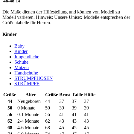
46-48
14
Die Maße dienen der Hilfestellung und können von Modell zu
Modell variieren. Hinweis: Unsere Unisex-Modelle entsprechen der
Größentabelle für Herren.
Kinder
Baby
Kinder
Jungendliche
Schuhe
Mützen
Handschuhe
STRUMPFHOSEN
STRÜMPFE
Größe
Alter
Größe
Brust
Taille
Hüfte
44
Neugeboren
44
37
37
37
50
0 Monate
50
39
39
39
56
0-1 Monate
56
41
41
41
62
2-4 Monate
62
43
43
43
68
4-6 Monate
68
45
45
45