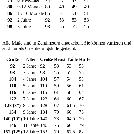
74
6-9 Monate
74
47
47
47
80
9-12 Monate
80
49
49
49
86
15-16 Monate
86
51
51
51
92
2 Jahre
92
53
53
53
98
3 Jahre
98
55
55
55
Alle Maße sind in Zentimetern angegeben. Sie können variieren und
sind nur als Orientierungshilfe gedacht.
Größe
Alter
Größe
Brust
Taille
Hüfte
92
2 Jahre
92
53
53
53
98
3 Jahre
98
55
55
55
104
4 Jahre
104
57
54
58
110
5 Jahre
110
59
56
61
116
6 Jahre
116
61
58
64
122
7 Jahre
122
64
60
67
128 (8*)
8 Jahre
128
67
61.5
70
134
9 Jahre
134
70
60
73
140 (10*)
10 Jahre
140
73
64.5
76
146
11 Jahre
146
76
66
79
152 (12*)
12 Jahre
152
79
67.5
82