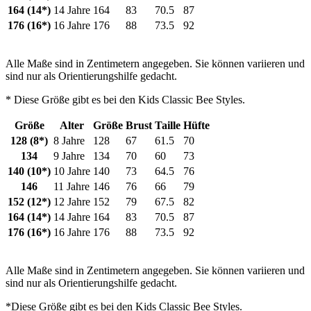
164 (14*)
14 Jahre
164
83
70.5
87
176 (16*)
16 Jahre
176
88
73.5
92
Alle Maße sind in Zentimetern angegeben. Sie können variieren und
sind nur als Orientierungshilfe gedacht.
* Diese Größe gibt es bei den Kids Classic Bee Styles.
Größe
Alter
Größe
Brust
Taille
Hüfte
128 (8*)
8 Jahre
128
67
61.5
70
134
9 Jahre
134
70
60
73
140 (10*)
10 Jahre
140
73
64.5
76
146
11 Jahre
146
76
66
79
152 (12*)
12 Jahre
152
79
67.5
82
164 (14*)
14 Jahre
164
83
70.5
87
176 (16*)
16 Jahre
176
88
73.5
92
Alle Maße sind in Zentimetern angegeben. Sie können variieren und
sind nur als Orientierungshilfe gedacht.
*Diese Größe gibt es bei den Kids Classic Bee Styles.