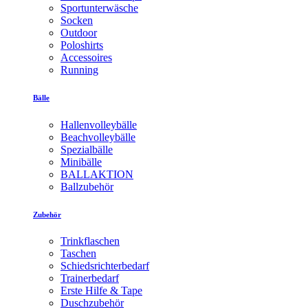
Sportunterwäsche
Socken
Outdoor
Poloshirts
Accessoires
Running
Bälle
Hallenvolleybälle
Beachvolleybälle
Spezialbälle
Minibälle
BALLAKTION
Ballzubehör
Zubehör
Trinkflaschen
Taschen
Schiedsrichterbedarf
Trainerbedarf
Erste Hilfe & Tape
Duschzubehör