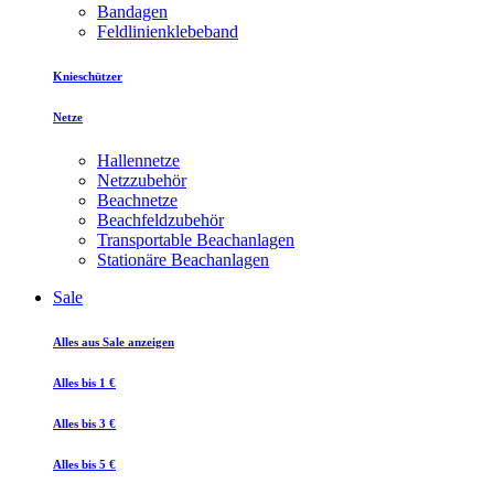
Bandagen
Feldlinienklebeband
Knieschützer
Netze
Hallennetze
Netzzubehör
Beachnetze
Beachfeldzubehör
Transportable Beachanlagen
Stationäre Beachanlagen
Sale
Alles aus Sale anzeigen
Alles bis 1 €
Alles bis 3 €
Alles bis 5 €